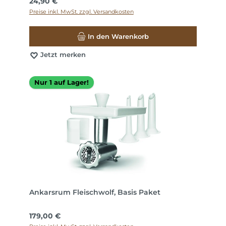
Regulärer Preis:
24,90 €
Preise inkl. MwSt. zzgl. Versandkosten
In den Warenkorb
Jetzt merken
Nur 1 auf Lager!
Ankarsrum Fleischwolf, Basis Paket
Regulärer Preis:
179,00 €