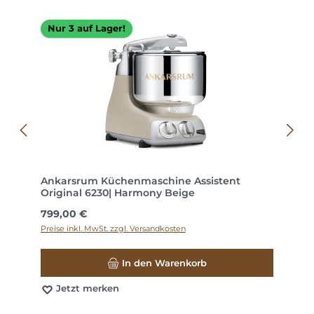
Nur 3 auf Lager!
Ankarsrum Küchenmaschine Assistent
Original 6230| Harmony Beige
Regulärer Preis:
799,00 €
Preise inkl. MwSt. zzgl. Versandkosten
In den Warenkorb
Jetzt merken