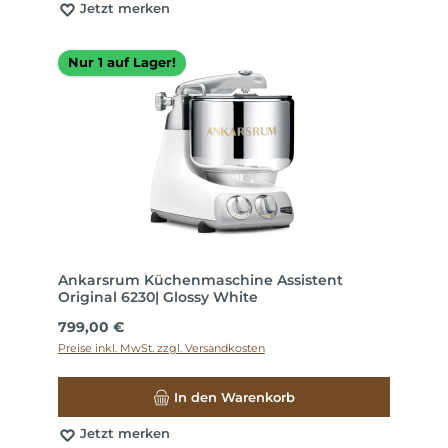
Jetzt merken
Nur 1 auf Lager!
Ankarsrum Küchenmaschine Assistent
Original 6230| Glossy White
Regulärer Preis:
799,00 €
Preise inkl. MwSt. zzgl. Versandkosten
In den Warenkorb
Jetzt merken