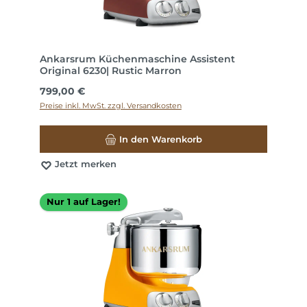
Ankarsrum Küchenmaschine Assistent
Original 6230| Rustic Marron
Regulärer Preis:
799,00 €
Preise inkl. MwSt. zzgl. Versandkosten
In den Warenkorb
Jetzt merken
Nur 1 auf Lager!