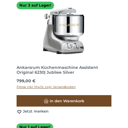
Nur 3 auf Lager!
Ankarsrum Küchenmaschine Assistent
Original 6230| Jubliee Silver
Regulärer Preis:
799,00 €
Preise inkl. MwSt. zzgl. Versandkosten
In den Warenkorb
Jetzt merken
Nur 1 auf Lager!