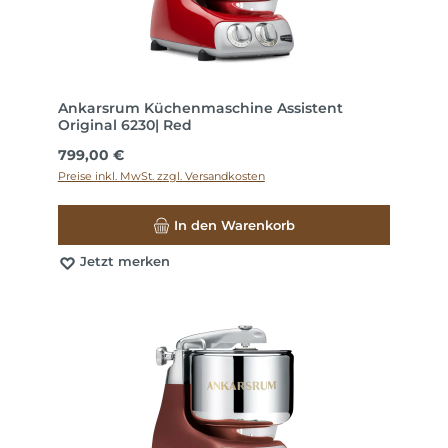
Ankarsrum Küchenmaschine Assistent
Original 6230| Red
Regulärer Preis:
799,00 €
Preise inkl. MwSt. zzgl. Versandkosten
In den Warenkorb
Jetzt merken