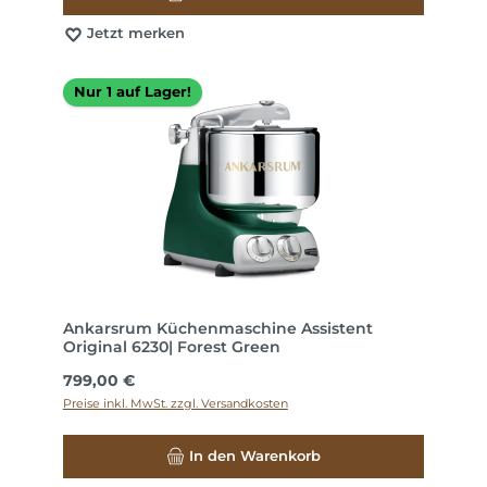
Jetzt merken
Nur 1 auf Lager!
Ankarsrum Küchenmaschine Assistent
Original 6230| Forest Green
Regulärer Preis:
799,00 €
Preise inkl. MwSt. zzgl. Versandkosten
In den Warenkorb