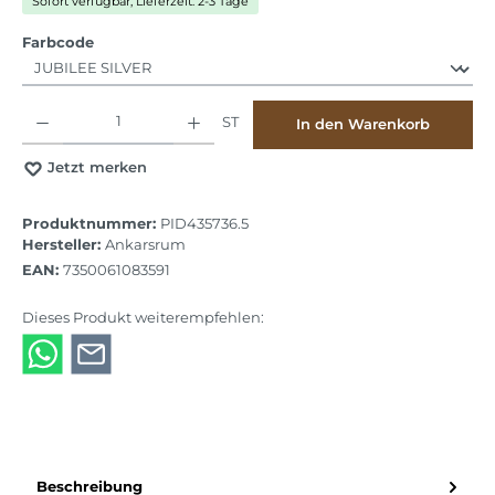
Sofort verfügbar, Lieferzeit: 2-3 Tage
auswählen
Farbcode
Produkt Anzahl: Gib den gewünschten Wert ein oder benutze die Schaltflächen
ST
In den Warenkorb
Jetzt merken
Produktnummer:
PID435736.5
Hersteller:
Ankarsrum
EAN:
7350061083591
Dieses Produkt weiterempfehlen:
Beschreibung