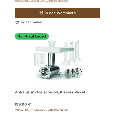
Preise inkl. MwSt. zzgl. Versandkosten
In den Warenkorb
Jetzt merken
Nur 4 auf Lager!
Ankarsrum Fleischwolf, Kleines Paket
Regulärer Preis:
199,00 €
Preise inkl. MwSt. zzgl. Versandkosten