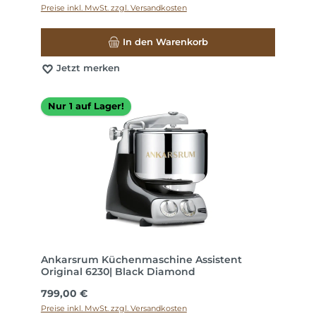
Preise inkl. MwSt. zzgl. Versandkosten
In den Warenkorb
Jetzt merken
Nur 1 auf Lager!
Ankarsrum Küchenmaschine Assistent
Original 6230| Black Diamond
Regulärer Preis:
799,00 €
Preise inkl. MwSt. zzgl. Versandkosten