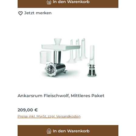
In den Warenkorb
Jetzt merken
Ankarsrum Fleischwolf, Mittleres Paket
Regulärer Preis:
209,00 €
Preise inkl. MwSt. zzgl. Versandkosten
In den Warenkorb