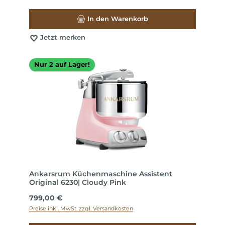
In den Warenkorb
Jetzt merken
Nur 2 auf Lager!
Ankarsrum Küchenmaschine Assistent
Original 6230| Cloudy Pink
Regulärer Preis:
799,00 €
Preise inkl. MwSt. zzgl. Versandkosten