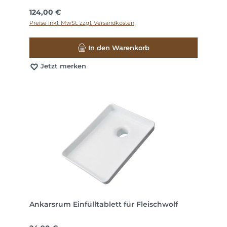
Regulärer Preis:
124,00 €
Preise inkl. MwSt. zzgl. Versandkosten
In den Warenkorb
Jetzt merken
Ankarsrum Einfülltablett für Fleischwolf