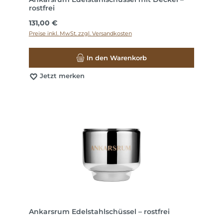
rostfrei
Regulärer Preis:
131,00 €
Preise inkl. MwSt. zzgl. Versandkosten
In den Warenkorb
Jetzt merken
Ankarsrum Edelstahlschüssel – rostfrei