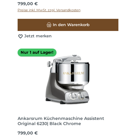
Regulärer Preis:
799,00 €
Preise inkl. MwSt. zzgl. Versandkosten
In den Warenkorb
Jetzt merken
Nur 1 auf Lager!
Ankarsrum Küchenmaschine Assistent
Original 6230| Black Chrome
Regulärer Preis:
799,00 €