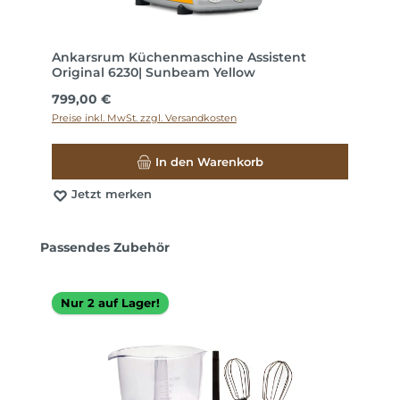
Ankarsrum Küchenmaschine Assistent
Original 6230| Sunbeam Yellow
Regulärer Preis:
799,00 €
Preise inkl. MwSt. zzgl. Versandkosten
In den Warenkorb
Jetzt merken
Produktgalerie überspringen
Passendes Zubehör
Nur 2 auf Lager!