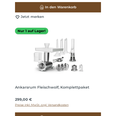
In den Warenkorb
Jetzt merken
Nur 1 auf Lager!
Ankarsrum Fleischwolf, Komplettpaket
Regulärer Preis:
299,00 €
Preise inkl. MwSt. zzgl. Versandkosten