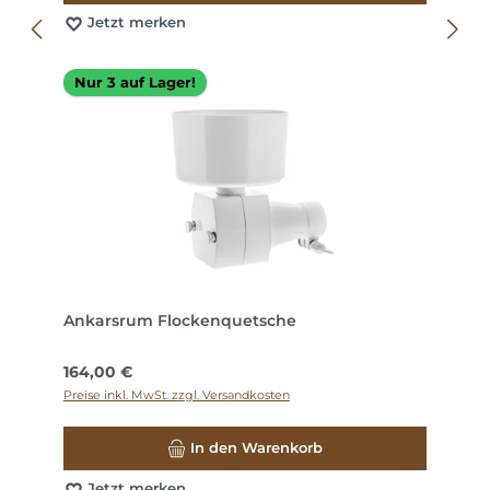
Jetzt merken
Nur 3 auf Lager!
Ankarsrum Flockenquetsche
Regulärer Preis:
164,00 €
Preise inkl. MwSt. zzgl. Versandkosten
In den Warenkorb
Jetzt merken