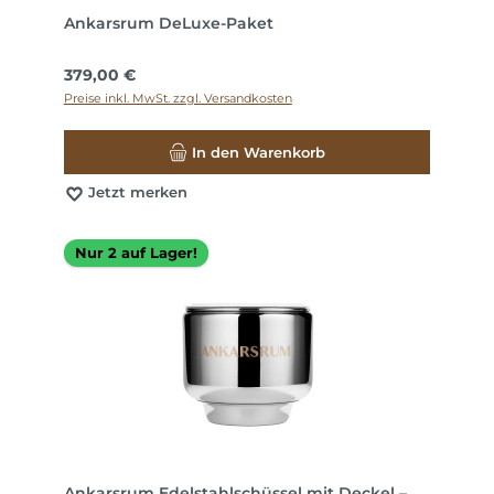
Ankarsrum DeLuxe-Paket
Regulärer Preis:
379,00 €
Preise inkl. MwSt. zzgl. Versandkosten
In den Warenkorb
Jetzt merken
Nur 2 auf Lager!
Ankarsrum Edelstahlschüssel mit Deckel –