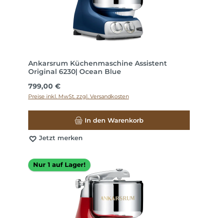
Ankarsrum Küchenmaschine Assistent
Original 6230| Ocean Blue
Regulärer Preis:
799,00 €
Preise inkl. MwSt. zzgl. Versandkosten
In den Warenkorb
Jetzt merken
Nur 1 auf Lager!