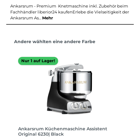
Ankarsrum - Premium Knetmaschine inkl. Zubehör beim
Fachhändler liberior24 kaufenErlebe die Vielseitigkeit der
Ankarsrum As…
Mehr
Produktgalerie überspringen
Andere wählten eine andere Farbe
Nur 1 auf Lager!
Ankarsrum Küchenmaschine Assistent
Original 6230| Black