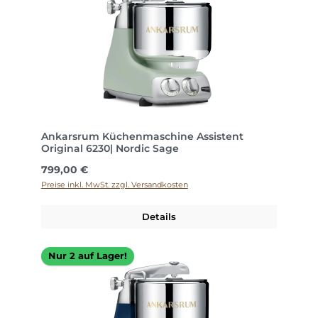
Ankarsrum Küchenmaschine Assistent
Original 6230| Nordic Sage
Regulärer Preis:
799,00 €
Preise inkl. MwSt. zzgl. Versandkosten
Details
Nur 2 auf Lager!