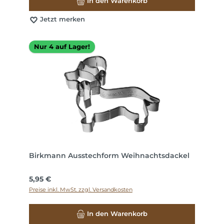
In den Warenkorb
Jetzt merken
Nur 4 auf Lager!
Birkmann Ausstechform Weihnachtsdackel
Regulärer Preis:
5,95 €
Preise inkl. MwSt. zzgl. Versandkosten
In den Warenkorb