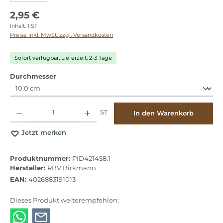
2,95 €
Inhalt:
1 ST
Preise inkl. MwSt. zzgl. Versandkosten
Sofort verfügbar, Lieferzeit: 2-3 Tage
auswählen
Durchmesser
Produkt Anzahl: Gib den gewünschten Wert ein oder benutze die Schaltflächen
ST
In den Warenkorb
Jetzt merken
Produktnummer:
PID421458.1
Hersteller:
RBV Birkmann
EAN:
4026883191013
Dieses Produkt weiterempfehlen: