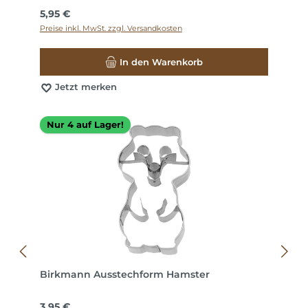
Regulärer Preis:
5,95 €
Preise inkl. MwSt. zzgl. Versandkosten
In den Warenkorb
Jetzt merken
Nur 4 auf Lager!
Birkmann Ausstechform Hamster
Regulärer Preis:
3,95 €