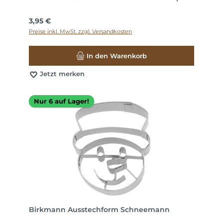
Regulärer Preis:
3,95 €
Preise inkl. MwSt. zzgl. Versandkosten
In den Warenkorb
Jetzt merken
Nur 6 auf Lager!
Birkmann Ausstechform Schneemann