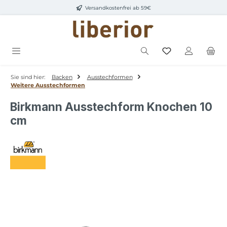
Versandkostenfrei ab 59€
Zum Hauptinhalt springen
Sie sind hier:
Backen
Ausstechformen
Weitere Ausstechformen
Birkmann Ausstechform Knochen 10
cm
Bildergalerie überspringen