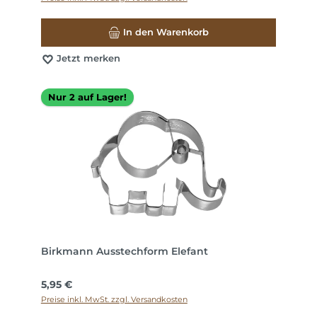
In den Warenkorb
Jetzt merken
Nur 2 auf Lager!
Birkmann Ausstechform Elefant
Regulärer Preis:
5,95 €
Preise inkl. MwSt. zzgl. Versandkosten