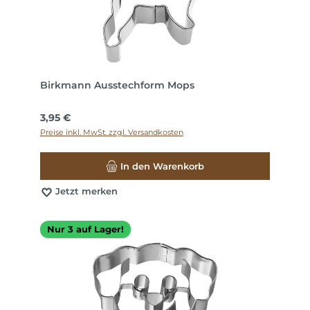
Birkmann Ausstechform Mops
Regulärer Preis:
3,95 €
Preise inkl. MwSt. zzgl. Versandkosten
In den Warenkorb
Jetzt merken
Nur 3 auf Lager!