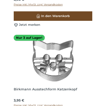
Preise inkl. MwSt. zzgl. Versandkosten
In den Warenkorb
Jetzt merken
Nur 3 auf Lager!
Birkmann Ausstechform Katzenkopf
Regulärer Preis:
3,95 €
Preise inkl. MwSt. zzgl. Versandkosten