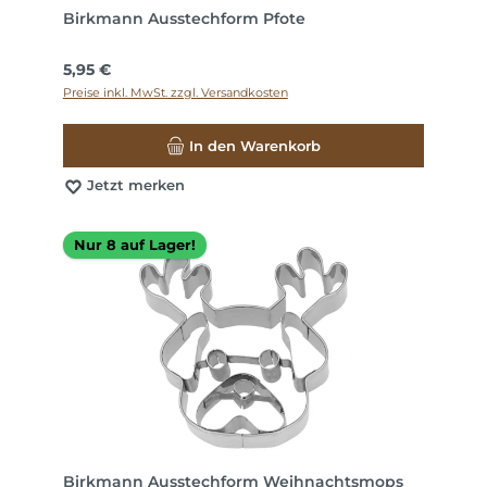
Birkmann Ausstechform Pfote
Regulärer Preis:
5,95 €
Preise inkl. MwSt. zzgl. Versandkosten
In den Warenkorb
Jetzt merken
Nur 8 auf Lager!
Birkmann Ausstechform Weihnachtsmops