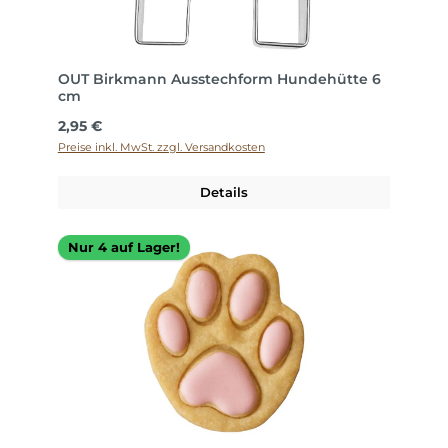
OUT Birkmann Ausstechform Hundehütte 6
cm
Regulärer Preis:
2,95 €
Preise inkl. MwSt. zzgl. Versandkosten
Details
Nur 4 auf Lager!