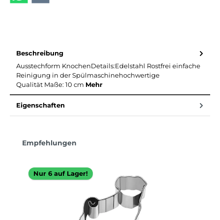
Beschreibung
Ausstechform KnochenDetails:Edelstahl Rostfrei einfache
Reinigung in der Spülmaschinehochwertige
Qualität Maße: 10 cm
Mehr
Eigenschaften
Produktgalerie überspringen
Empfehlungen
Nur 6 auf Lager!