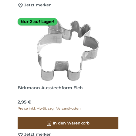
Jetzt merken
Nur 2 auf Lager!
Birkmann Ausstechform Elch
Regulärer Preis:
2,95 €
Preise inkl. MwSt. zzgl. Versandkosten
In den Warenkorb
Jetzt merken