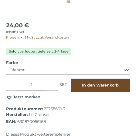
24,00 €
Inhalt:
1 Set
Preise inkl. MwSt. zzgl. Versandkosten
Sofort verfügbar, Lieferzeit: 3-4 Tage
auswählen
Farbe
Produkt Anzahl: Gib den gewünschten Wert ein oder benutze die Schaltflächen
SET
In den Warenkorb
Jetzt merken
Produktnummer:
22758601.3
Hersteller:
Le Creuset
EAN:
630870056168
Dieses Produkt weiterempfehlen: