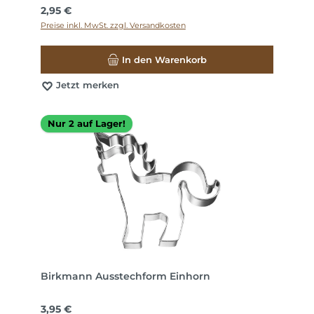
Regulärer Preis:
2,95 €
Preise inkl. MwSt. zzgl. Versandkosten
In den Warenkorb
Jetzt merken
Nur 2 auf Lager!
Birkmann Ausstechform Einhorn
Regulärer Preis:
3,95 €