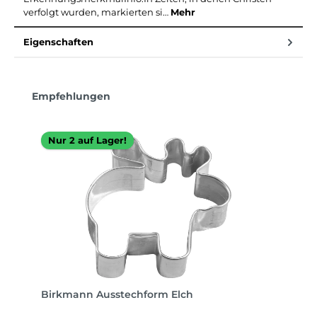
verfolgt wurden, markierten si…
Mehr
Eigenschaften
Produktgalerie überspringen
Empfehlungen
Nur 2 auf Lager!
Birkmann Ausstechform Elch