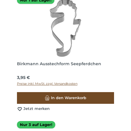
Nur 1 auf Lager!
Birkmann Ausstechform Seepferdchen
Regulärer Preis:
3,95 €
Preise inkl. MwSt. zzgl. Versandkosten
In den Warenkorb
Jetzt merken
Nur 3 auf Lager!