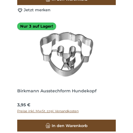
Jetzt merken
Nur 3 auf Lager!
Birkmann Ausstechform Hundekopf
Regulärer Preis:
3,95 €
Preise inkl. MwSt. zzgl. Versandkosten
In den Warenkorb