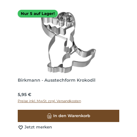
Nur 5 auf Lager!
Birkmann - Ausstechform Krokodil
Regulärer Preis:
5,95 €
Preise inkl. MwSt. zzgl. Versandkosten
In den Warenkorb
Jetzt merken