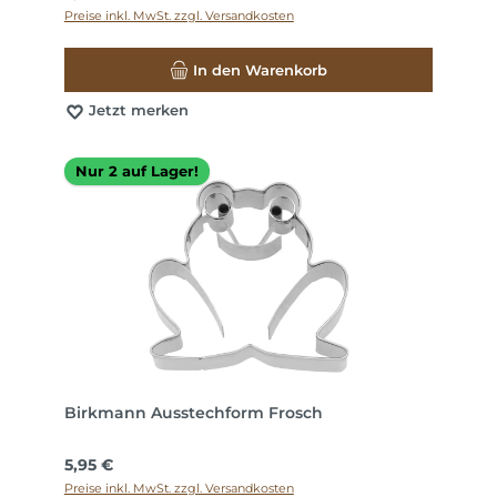
Preise inkl. MwSt. zzgl. Versandkosten
In den Warenkorb
Jetzt merken
Nur 2 auf Lager!
Birkmann Ausstechform Frosch
Regulärer Preis:
5,95 €
Preise inkl. MwSt. zzgl. Versandkosten