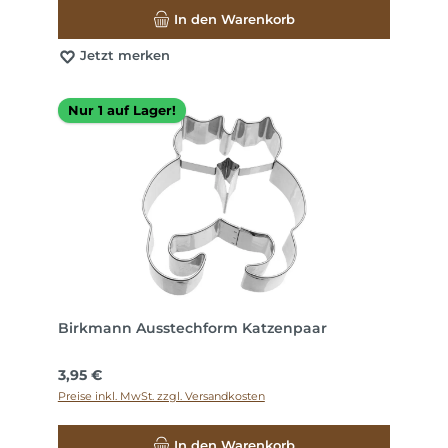
In den Warenkorb
Jetzt merken
Nur 1 auf Lager!
Birkmann Ausstechform Katzenpaar
Regulärer Preis:
3,95 €
Preise inkl. MwSt. zzgl. Versandkosten
In den Warenkorb