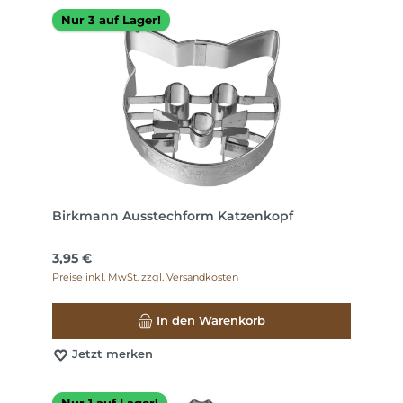
Nur 3 auf Lager!
Birkmann Ausstechform Katzenkopf
Regulärer Preis:
3,95 €
Preise inkl. MwSt. zzgl. Versandkosten
In den Warenkorb
Jetzt merken