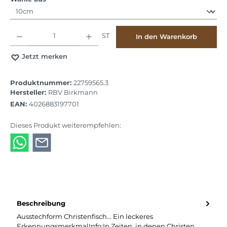
Produkt Anzahl: Gib den gewünschten Wert ein oder benutze die Schaltflächen
ST
In den Warenkorb
Jetzt merken
Produktnummer:
22759565.3
Hersteller:
RBV Birkmann
EAN:
4026883197701
Dieses Produkt weiterempfehlen:
Beschreibung
Ausstechform Christenfisch... Ein leckeres
ErkennungsmerkmalInfo:In Zeiten, in denen Christen