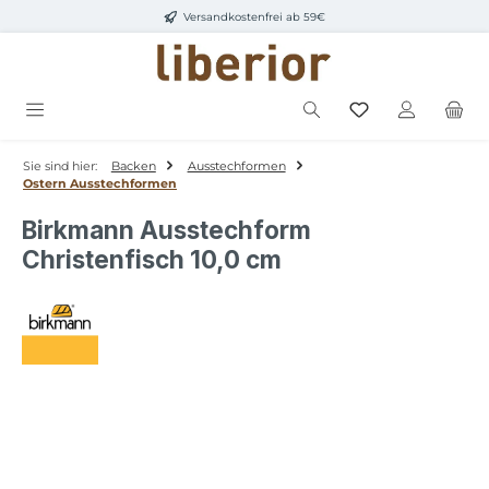
Versandkostenfrei ab 59€
Zum Hauptinhalt springen
Sie sind hier:
Backen
Ausstechformen
Ostern Ausstechformen
Birkmann Ausstechform
Christenfisch 10,0 cm
Bildergalerie überspringen