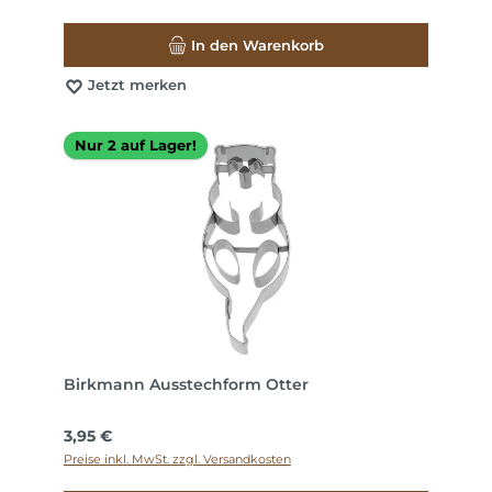
In den Warenkorb
Jetzt merken
Nur 2 auf Lager!
Birkmann Ausstechform Otter
Regulärer Preis:
3,95 €
Preise inkl. MwSt. zzgl. Versandkosten