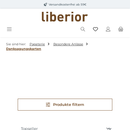
Versandkostenfrei ab 59€
Zum Hauptinhalt springen
Sie sind hier:
Papeterie
Besondere Anlässe
Danksagungskarten
Produkte filtern