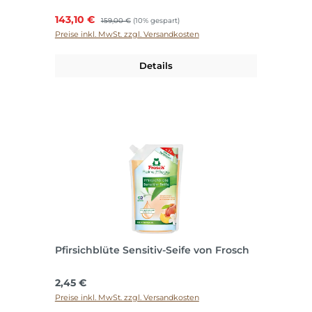
Verkaufspreis:
143,10 €
Regulärer Preis:
159,00 €
(10% gespart)
Preise inkl. MwSt. zzgl. Versandkosten
Details
Pfirsichblüte Sensitiv-Seife von Frosch
Regulärer Preis:
2,45 €
Preise inkl. MwSt. zzgl. Versandkosten