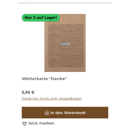
Nur 5 auf Lager!
Wörterkarte "Danke"
Regulärer Preis:
5,95 €
Preise inkl. MwSt. zzgl. Versandkosten
In den Warenkorb
Jetzt merken