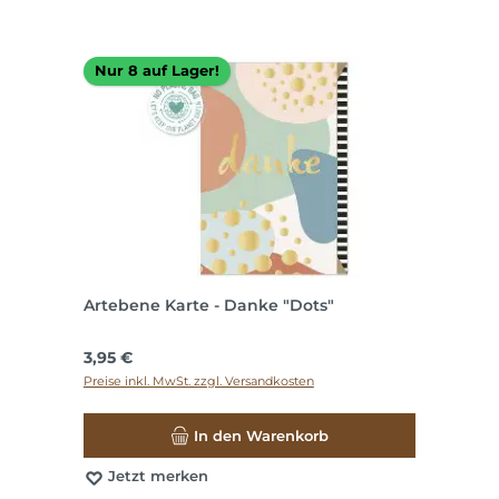
Nur 8 auf Lager!
Artebene Karte - Danke "Dots"
Regulärer Preis:
3,95 €
Preise inkl. MwSt. zzgl. Versandkosten
In den Warenkorb
Jetzt merken