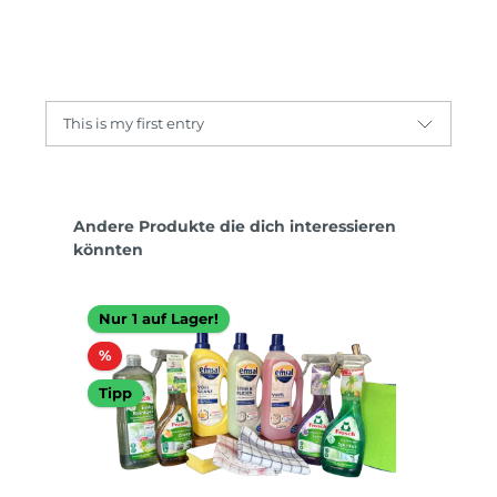
This is my first entry
Produktgalerie überspringen
Andere Produkte die dich interessieren
könnten
Nur 1 auf Lager!
Rabatt
%
Tipp