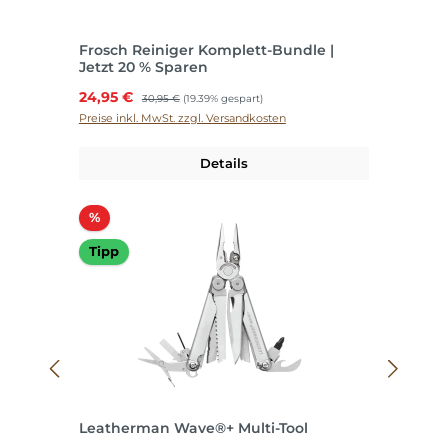
Frosch Reiniger Komplett-Bundle |
Jetzt 20 % Sparen
Verkaufspreis:
24,95 €
Regulärer Preis:
30,95 €
(19.39% gespart)
Preise inkl. MwSt. zzgl. Versandkosten
Details
Rabatt
%
Tipp
Leatherman Wave®+ Multi-Tool