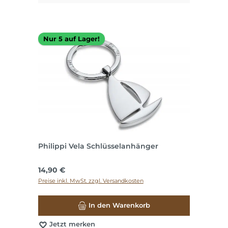
Nur 5 auf Lager!
Philippi Vela Schlüsselanhänger
Regulärer Preis:
14,90 €
Preise inkl. MwSt. zzgl. Versandkosten
In den Warenkorb
Jetzt merken