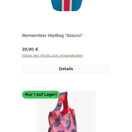
Remember HipBag "Azzuro"
Regulärer Preis:
29,90 €
Preise inkl. MwSt. zzgl. Versandkosten
Details
Nur 1 auf Lager!