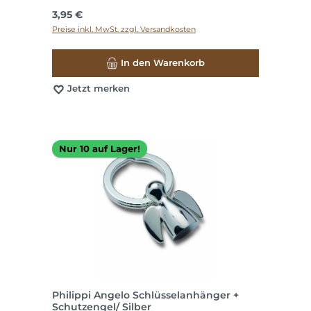
Regulärer Preis:
3,95 €
Preise inkl. MwSt. zzgl. Versandkosten
In den Warenkorb
Jetzt merken
Nur 10 auf Lager!
Philippi Angelo Schlüsselanhänger +
Schutzengel/ Silber