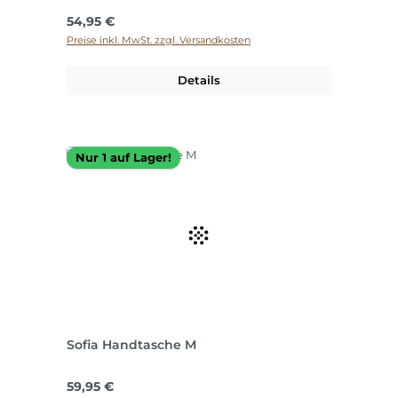
Regulärer Preis:
54,95 €
Preise inkl. MwSt. zzgl. Versandkosten
Details
Nur 1 auf Lager!
Sofia Handtasche M
Regulärer Preis:
59,95 €