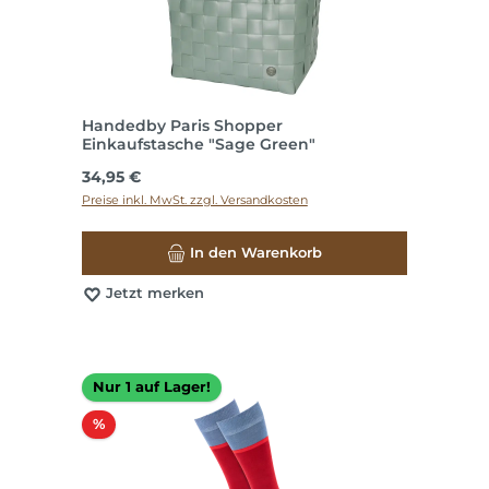
Handedby Paris Shopper
Einkaufstasche "Sage Green"
Regulärer Preis:
34,95 €
Preise inkl. MwSt. zzgl. Versandkosten
In den Warenkorb
Jetzt merken
Nur 1 auf Lager!
Rabatt
%