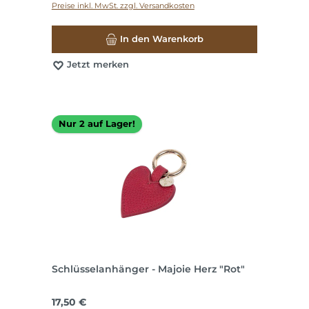
Preise inkl. MwSt. zzgl. Versandkosten
In den Warenkorb
Jetzt merken
Nur 2 auf Lager!
Schlüsselanhänger - Majoie Herz "Rot"
Regulärer Preis:
17,50 €