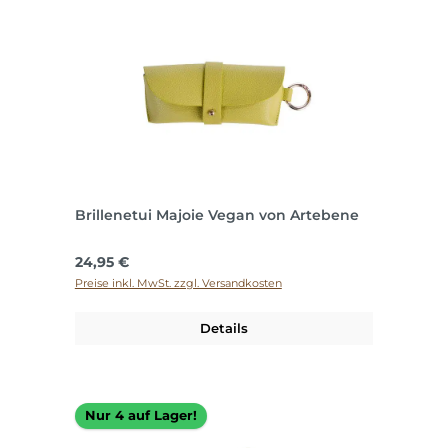
Brillenetui Majoie Vegan von Artebene
Regulärer Preis:
24,95 €
Preise inkl. MwSt. zzgl. Versandkosten
Details
Nur 4 auf Lager!