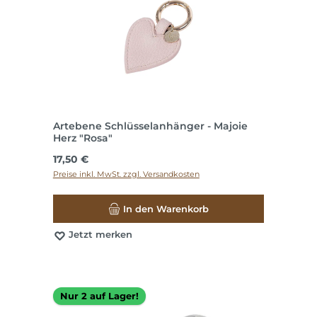
Artebene Schlüsselanhänger - Majoie
Herz "Rosa"
Regulärer Preis:
17,50 €
Preise inkl. MwSt. zzgl. Versandkosten
In den Warenkorb
Jetzt merken
Nur 2 auf Lager!