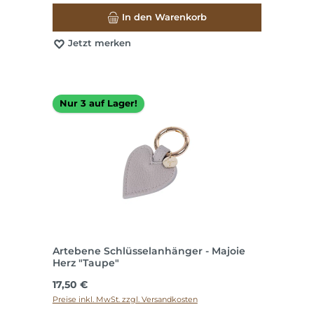
In den Warenkorb
Jetzt merken
Nur 3 auf Lager!
Artebene Schlüsselanhänger - Majoie
Herz "Taupe"
Regulärer Preis:
17,50 €
Preise inkl. MwSt. zzgl. Versandkosten