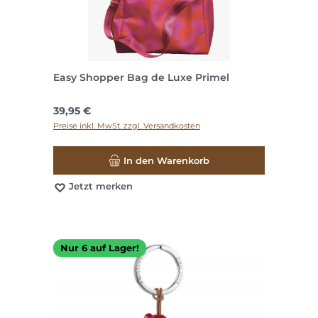
Easy Shopper Bag de Luxe Primel
Regulärer Preis:
39,95 €
Preise inkl. MwSt. zzgl. Versandkosten
In den Warenkorb
Jetzt merken
Nur 6 auf Lager!