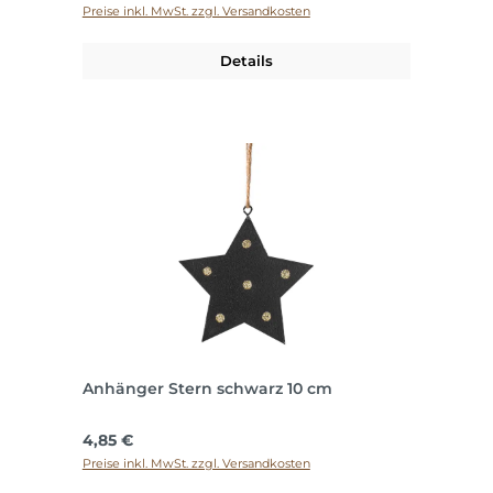
Preise inkl. MwSt. zzgl. Versandkosten
Details
Anhänger Stern schwarz 10 cm
Regulärer Preis:
4,85 €
Preise inkl. MwSt. zzgl. Versandkosten