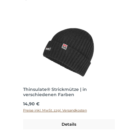
Thinsulate® Strickmütze | in
verschiedenen Farben
Regulärer Preis:
14,90 €
Preise inkl. MwSt. zzgl. Versandkosten
Details