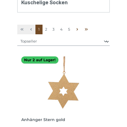
Kuschelige Socken
Seite
Seite
Seite
Seite
Seite
1
2
3
4
5
Nur 2 auf Lager!
Anhänger Stern gold