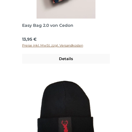
Easy Bag 2.0 von Cedon
Regulärer Preis:
13,95 €
Preise inkl. MwSt. zzgl. Versandkosten
Details