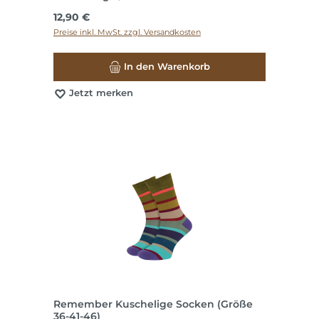
Regulärer Preis:
12,90 €
Preise inkl. MwSt. zzgl. Versandkosten
In den Warenkorb
Jetzt merken
Remember Kuschelige Socken (Größe
36-41-46)