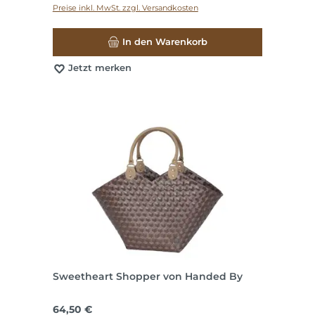
Preise inkl. MwSt. zzgl. Versandkosten
In den Warenkorb
Jetzt merken
Sweetheart Shopper von Handed By
Regulärer Preis:
64,50 €