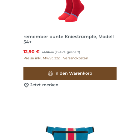
remember bunte Kniestrümpfe, Modell
54+
Verkaufspreis:
12,90 €
Regulärer Preis:
14,90 €
(13.42% gespart)
Preise inkl. MwSt. zzgl. Versandkosten
In den Warenkorb
Jetzt merken