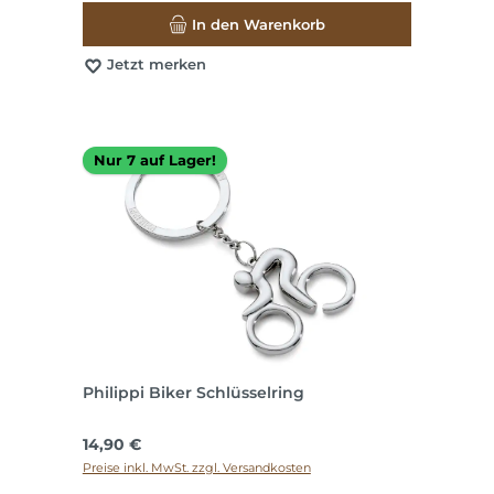
In den Warenkorb
Jetzt merken
Nur 7 auf Lager!
Philippi Biker Schlüsselring
Regulärer Preis:
14,90 €
Preise inkl. MwSt. zzgl. Versandkosten