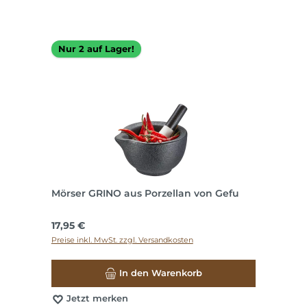
Nur 2 auf Lager!
Mörser GRINO aus Porzellan von Gefu
Regulärer Preis:
17,95 €
Preise inkl. MwSt. zzgl. Versandkosten
In den Warenkorb
Jetzt merken