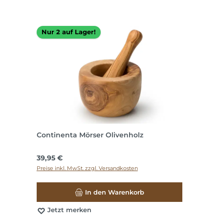
Nur 2 auf Lager!
Continenta Mörser Olivenholz
Regulärer Preis:
39,95 €
Preise inkl. MwSt. zzgl. Versandkosten
In den Warenkorb
Jetzt merken