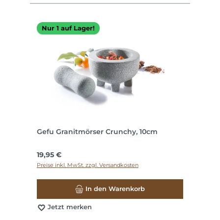
Nur 1 auf Lager!
Gefu Granitmörser Crunchy, 10cm
Regulärer Preis:
19,95 €
Preise inkl. MwSt. zzgl. Versandkosten
In den Warenkorb
Jetzt merken