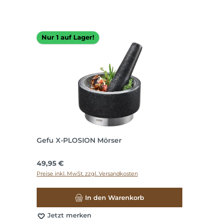
Nur 1 auf Lager!
Gefu X-PLOSION Mörser
Regulärer Preis:
49,95 €
Preise inkl. MwSt. zzgl. Versandkosten
In den Warenkorb
Jetzt merken