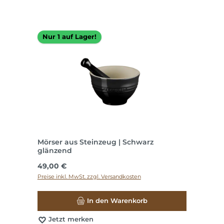
Nur 1 auf Lager!
Mörser aus Steinzeug | Schwarz
glänzend
Regulärer Preis:
49,00 €
Preise inkl. MwSt. zzgl. Versandkosten
In den Warenkorb
Jetzt merken