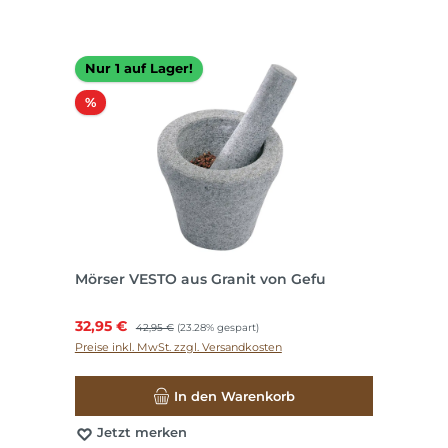
Nur 1 auf Lager!
Rabatt
%
Mörser VESTO aus Granit von Gefu
Verkaufspreis:
32,95 €
Regulärer Preis:
42,95 €
(23.28% gespart)
Preise inkl. MwSt. zzgl. Versandkosten
In den Warenkorb
Jetzt merken