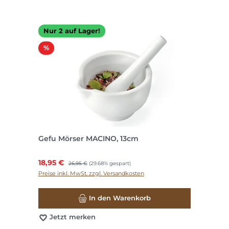
Nur 2 auf Lager!
Rabatt
%
Gefu Mörser MACINO, 13cm
Verkaufspreis:
18,95 €
Regulärer Preis:
26,95 €
(29.68% gespart)
Preise inkl. MwSt. zzgl. Versandkosten
In den Warenkorb
Jetzt merken