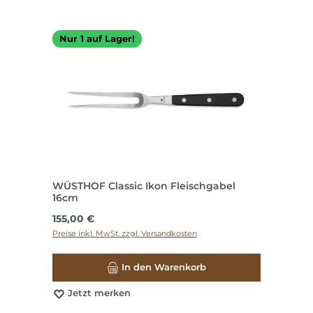
Nur 1 auf Lager!
WÜSTHOF Classic Ikon Fleischgabel
16cm
Regulärer Preis:
155,00 €
Preise inkl. MwSt. zzgl. Versandkosten
In den Warenkorb
Jetzt merken