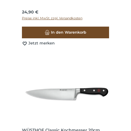
Regulärer Preis:
24,90 €
Preise inkl. MwSt. zzgl. Versandkosten
In den Warenkorb
Jetzt merken
WÜSTHOF Classic Kochmesser 20cm