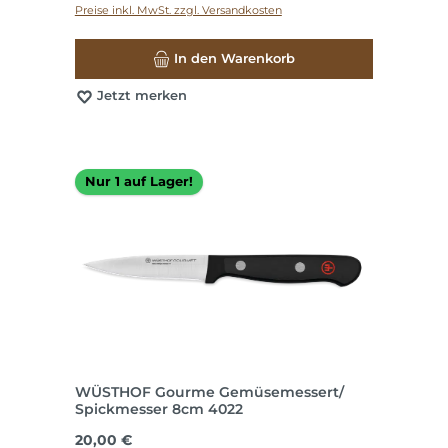
Preise inkl. MwSt. zzgl. Versandkosten
In den Warenkorb
Jetzt merken
Nur 1 auf Lager!
WÜSTHOF Gourme Gemüsemessert/
Spickmesser 8cm 4022
Regulärer Preis:
20,00 €