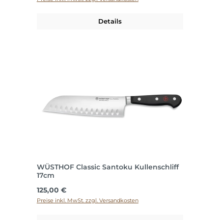
Details
WÜSTHOF Classic Santoku Kullenschliff
17cm
Regulärer Preis:
125,00 €
Preise inkl. MwSt. zzgl. Versandkosten