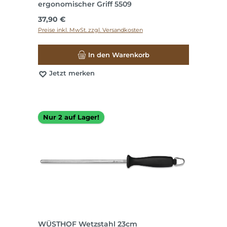
ergonomischer Griff 5509
Regulärer Preis:
37,90 €
Preise inkl. MwSt. zzgl. Versandkosten
In den Warenkorb
Jetzt merken
Nur 2 auf Lager!
WÜSTHOF Wetzstahl 23cm