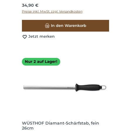
Regulärer Preis:
34,90 €
Preise inkl. MwSt. zzgl. Versandkosten
In den Warenkorb
Jetzt merken
Nur 2 auf Lager!
WÜSTHOF Diamant-Schärfstab, fein
26cm