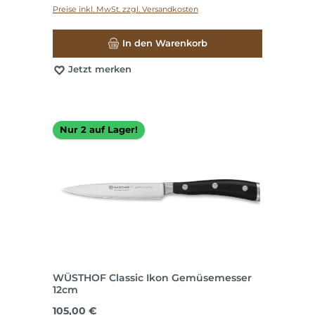
Preise inkl. MwSt. zzgl. Versandkosten
In den Warenkorb
Jetzt merken
Nur 2 auf Lager!
WÜSTHOF Classic Ikon Gemüsemesser
12cm
Regulärer Preis:
105,00 €