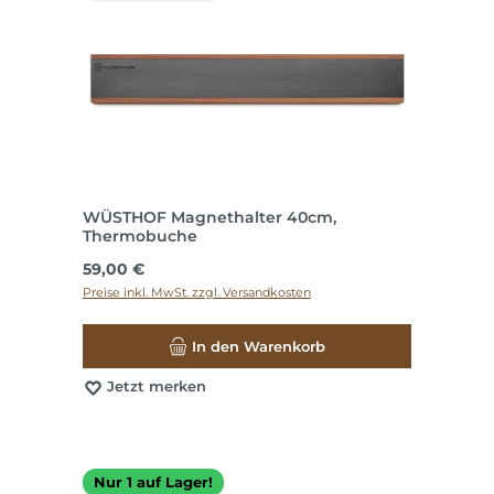
WÜSTHOF Magnethalter 40cm,
Thermobuche
Regulärer Preis:
59,00 €
Preise inkl. MwSt. zzgl. Versandkosten
In den Warenkorb
Jetzt merken
Nur 1 auf Lager!