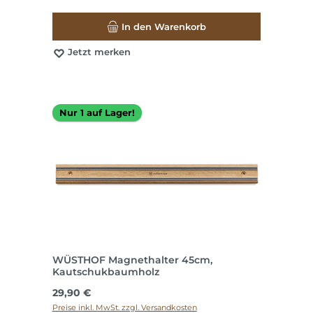
In den Warenkorb
Jetzt merken
Nur 1 auf Lager!
WÜSTHOF Magnethalter 45cm,
Kautschukbaumholz
Regulärer Preis:
29,90 €
Preise inkl. MwSt. zzgl. Versandkosten