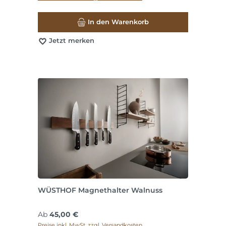
In den Warenkorb
Jetzt merken
WÜSTHOF Magnethalter Walnuss
Regulärer Preis:
Ab
45,00 €
Preise inkl. MwSt. zzgl. Versandkosten