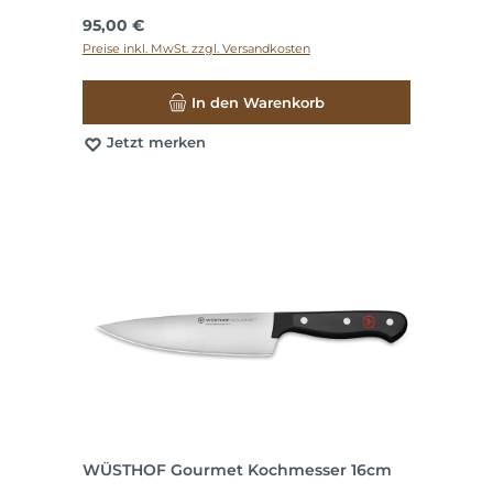
Regulärer Preis:
95,00 €
Preise inkl. MwSt. zzgl. Versandkosten
In den Warenkorb
Jetzt merken
WÜSTHOF Gourmet Kochmesser 16cm