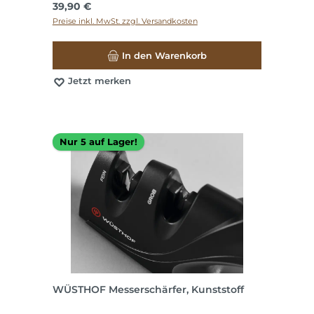
Regulärer Preis:
39,90 €
Preise inkl. MwSt. zzgl. Versandkosten
In den Warenkorb
Jetzt merken
Nur 5 auf Lager!
WÜSTHOF Messerschärfer, Kunststoff