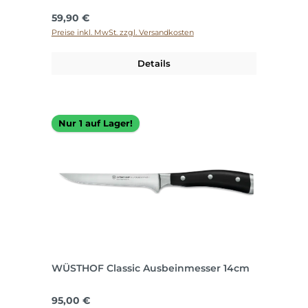
Regulärer Preis:
59,90 €
Preise inkl. MwSt. zzgl. Versandkosten
Details
Nur 1 auf Lager!
WÜSTHOF Classic Ausbeinmesser 14cm
Regulärer Preis:
95,00 €