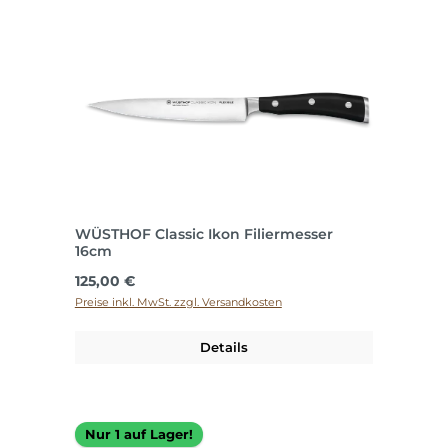
WÜSTHOF Classic Ikon Filiermesser
16cm
Regulärer Preis:
125,00 €
Preise inkl. MwSt. zzgl. Versandkosten
Details
Nur 1 auf Lager!