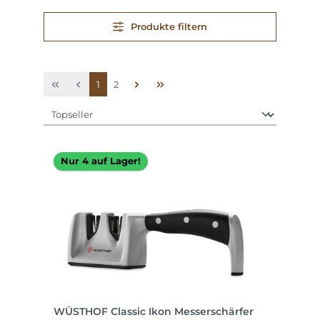
Produkte filtern
Seite
Seite
1
2
Nur 4 auf Lager!
WÜSTHOF Classic Ikon Messerschärfer