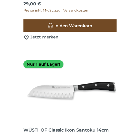
Regulärer Preis:
29,00 €
Preise inkl. MwSt. zzgl. Versandkosten
In den Warenkorb
Jetzt merken
Nur 1 auf Lager!
WÜSTHOF Classic Ikon Santoku 14cm