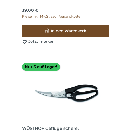
Regulärer Preis:
39,00 €
Preise inkl. MwSt. zzgl. Versandkosten
In den Warenkorb
Jetzt merken
Nur 3 auf Lager!
WÜSTHOF Geflügelschere,