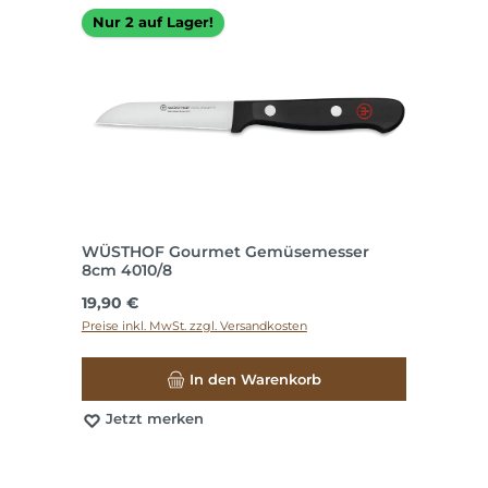
Nur 2 auf Lager!
WÜSTHOF Gourmet Gemüsemesser
8cm 4010/8
Regulärer Preis:
19,90 €
Preise inkl. MwSt. zzgl. Versandkosten
In den Warenkorb
Jetzt merken