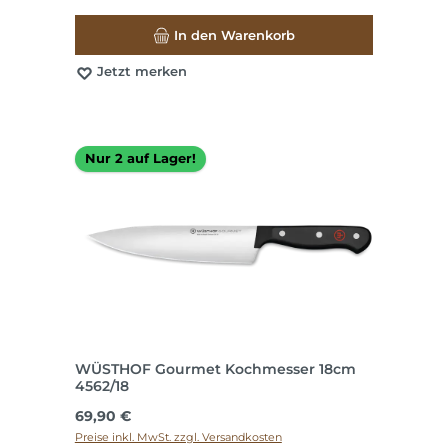
In den Warenkorb
Jetzt merken
Nur 2 auf Lager!
WÜSTHOF Gourmet Kochmesser 18cm
4562/18
Regulärer Preis:
69,90 €
Preise inkl. MwSt. zzgl. Versandkosten