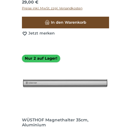
Regulärer Preis:
29,00 €
Preise inkl. MwSt. zzgl. Versandkosten
In den Warenkorb
Jetzt merken
Nur 2 auf Lager!
WÜSTHOF Magnethalter 35cm,
Aluminium