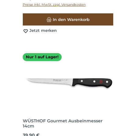
Preise inkl. MwSt. zzgl. Versandkosten
In den Warenkorb
Jetzt merken
Nur 1 auf Lager!
WÜSTHOF Gourmet Ausbeinmesser
14cm
Regulärer Preis:
39,90 €