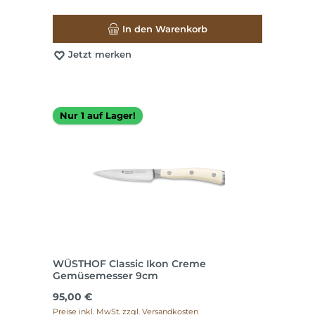
In den Warenkorb
Jetzt merken
Nur 1 auf Lager!
WÜSTHOF Classic Ikon Creme
Gemüsemesser 9cm
Regulärer Preis:
95,00 €
Preise inkl. MwSt. zzgl. Versandkosten