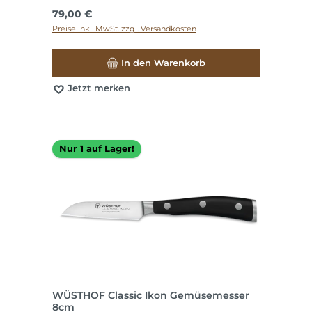
Regulärer Preis:
79,00 €
Preise inkl. MwSt. zzgl. Versandkosten
In den Warenkorb
Jetzt merken
Nur 1 auf Lager!
WÜSTHOF Classic Ikon Gemüsemesser
8cm