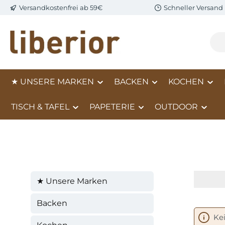
Versandkostenfrei ab 59€
Schneller Versand
m Hauptinhalt springen
Zur Suche springen
Zur Hauptnavigation springen
★ UNSERE MARKEN
BACKEN
KOCHEN
TISCH & TAFEL
PAPETERIE
OUTDOOR
★ Unsere Marken
Backen
Ke