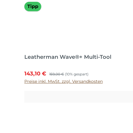
Tipp
Leatherman Wave®+ Multi-Tool
Verkaufspreis:
Regulärer Preis:
143,10 €
159,00 €
(10% gespart)
Preise inkl. MwSt. zzgl. Versandkosten