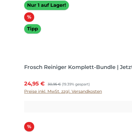
Nur 1 auf Lager!
Rabatt
%
Tipp
Frosch Reiniger Komplett-Bundle | Jetz
Verkaufspreis:
Regulärer Preis:
24,95 €
30,95 €
(19.39% gespart)
Preise inkl. MwSt. zzgl. Versandkosten
Rabatt
%