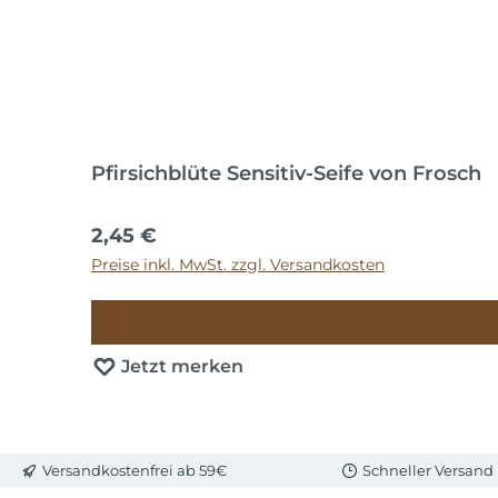
Pfirsichblüte Sensitiv-Seife von Frosch
Regulärer Preis:
2,45 €
Preise inkl. MwSt. zzgl. Versandkosten
Jetzt merken
Versandkostenfrei ab 59€
Schneller Versand