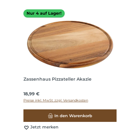
Nur 4 auf Lager!
Zassenhaus Pizzateller Akazie
Regulärer Preis:
18,99 €
Preise inkl. MwSt. zzgl. Versandkosten
In den Warenkorb
Jetzt merken