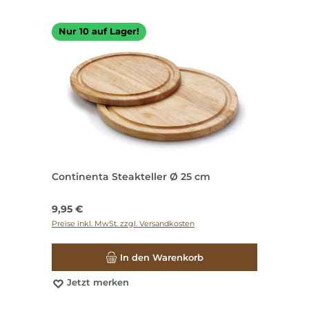
Nur 10 auf Lager!
Continenta Steakteller Ø 25 cm
Regulärer Preis:
9,95 €
Preise inkl. MwSt. zzgl. Versandkosten
In den Warenkorb
Jetzt merken