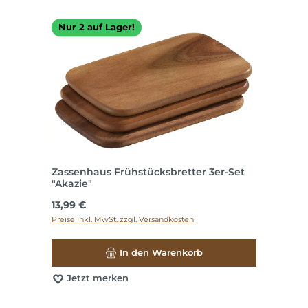
Nur 2 auf Lager!
Zassenhaus Frühstücksbretter 3er-Set
"Akazie"
Regulärer Preis:
13,99 €
Preise inkl. MwSt. zzgl. Versandkosten
In den Warenkorb
Jetzt merken