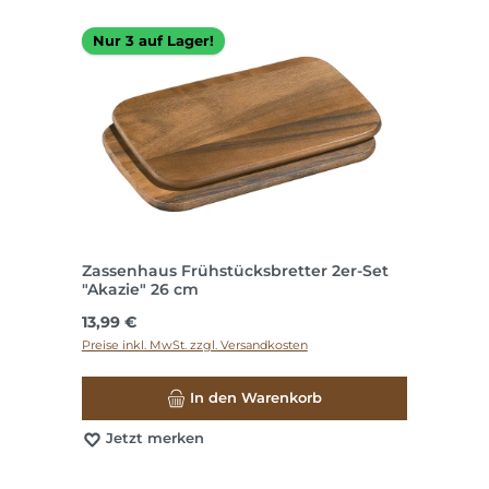
Nur 3 auf Lager!
Zassenhaus Frühstücksbretter 2er-Set
"Akazie" 26 cm
Regulärer Preis:
13,99 €
Preise inkl. MwSt. zzgl. Versandkosten
In den Warenkorb
Jetzt merken