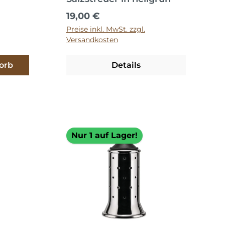
Regulärer Preis:
19,00 €
Preise inkl. MwSt. zzgl.
Versandkosten
orb
Details
Nur 1 auf Lager!