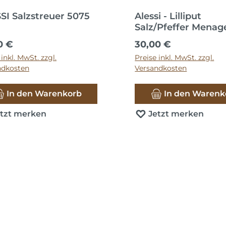
SI Salzstreuer 5075
Alessi - Lilliput
Salz/Pfeffer Menag
ärer Preis:
Regulärer Preis:
0 €
30,00 €
 inkl. MwSt. zzgl.
Preise inkl. MwSt. zzgl.
ndkosten
Versandkosten
In den Warenkorb
In den Warenk
etzt merken
Jetzt merken