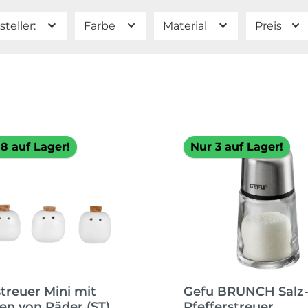
steller:
Farbe
Material
Preis
8 auf Lager!
Nur 3 auf Lager!
streuer Mini mit
Gefu BRUNCH Salz
en von Räder (ST)
Pfefferstreuer