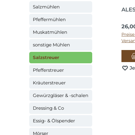
Salzmühlen
ALES
Pfeffermühlen
Regul
26,0
Muskatmühlen
Preise
Versa
sonstige Mühlen
Salzstreuer
J
Pfefferstreuer
Kräuterstreuer
Gewürzgläser & -schalen
Dressing & Co
Essig- & Ölspender
Mörser