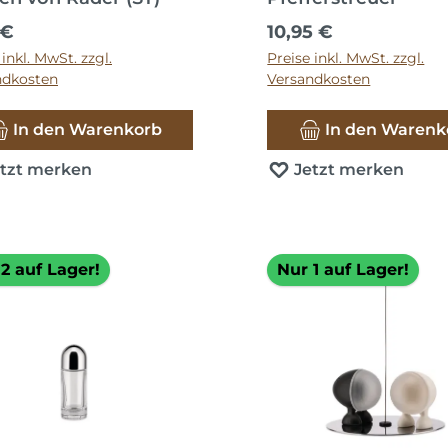
ärer Preis:
Regulärer Preis:
 €
10,95 €
 inkl. MwSt. zzgl.
Preise inkl. MwSt. zzgl.
ndkosten
Versandkosten
In den Warenkorb
In den Warenk
etzt merken
Jetzt merken
2 auf Lager!
Nur 1 auf Lager!