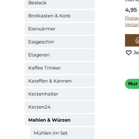
Besteck
Regul
4,95
Brotkasten & Korb
Preise
Versa
Eierwärmer
Essgeschirr
J
Etageren
Kaffee Trinker
Karaffen & Kannen
Nur 
Kerzenhalter
Kerzen24
Mahlen & Würzen
Mühlen im Set