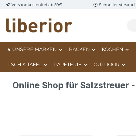
Versandkostenfrei ab 59€
Schneller Versand
m Hauptinhalt springen
Zur Suche springen
Zur Hauptnavigation springen
★ UNSERE MARKEN
BACKEN
KOCHEN
TISCH & TAFEL
PAPETERIE
OUTDOOR
Online Shop für Salzstreuer -