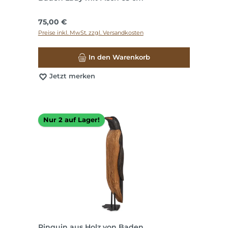
Regulärer Preis:
75,00 €
Preise inkl. MwSt. zzgl. Versandkosten
In den Warenkorb
Jetzt merken
Nur 2 auf Lager!
Pinguin aus Holz von Baden