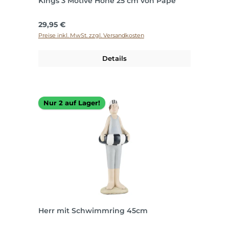
Kings 3 Motive Höhe 25 cm von Pape
Regulärer Preis:
29,95 €
Preise inkl. MwSt. zzgl. Versandkosten
Details
Nur 2 auf Lager!
Herr mit Schwimmring 45cm