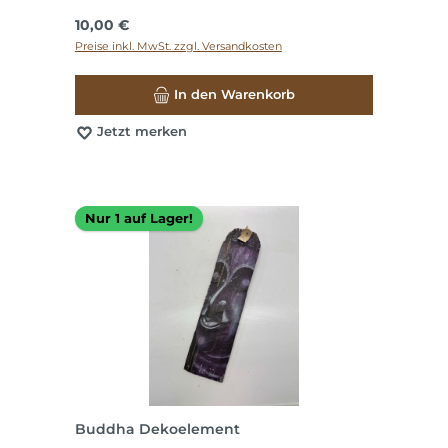
Regulärer Preis:
10,00 €
Preise inkl. MwSt. zzgl. Versandkosten
In den Warenkorb
Jetzt merken
Nur 1 auf Lager!
Buddha Dekoelement