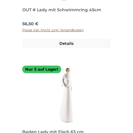
OUT # Lady mit Schwimmring 45cm
Regulärer Preis:
56,50 €
Preise inkl. MwSt. zzgl. Versandkosten
Details
Nur 3 auf Lager!
Baden Lady mit Fisch 63 cm