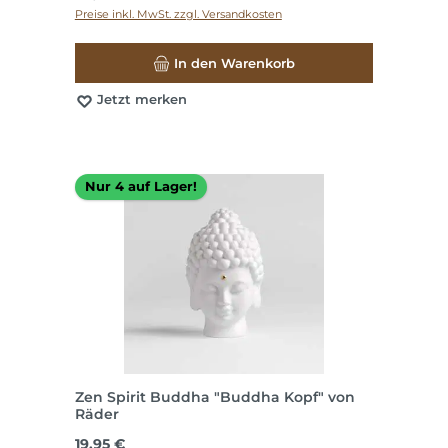
Preise inkl. MwSt. zzgl. Versandkosten
In den Warenkorb
Jetzt merken
Nur 4 auf Lager!
Zen Spirit Buddha "Buddha Kopf" von
Räder
Regulärer Preis:
19,95 €