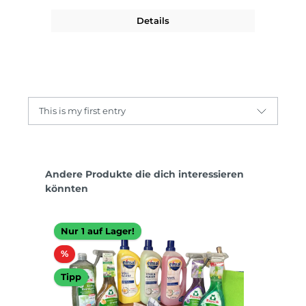
Details
This is my first entry
Produktgalerie überspringen
Andere Produkte die dich interessieren
könnten
Nur 1 auf Lager!
Rabatt
%
Tipp