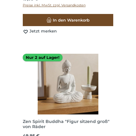
Preise inkl. MwSt. zzgl. Versandkosten
In den Warenkorb
Jetzt merken
Nur 2 auf Lager!
Zen Spirit Buddha "Figur sitzend groß"
von Räder
Regulärer Preis:
49,95 €