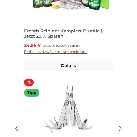
Frosch Reiniger Komplett-Bundle |
Jetzt 20 % Sparen
Verkaufspreis:
24,95 €
Regulärer Preis:
30,95 €
(19.39% gespart)
Preise inkl. MwSt. zzgl. Versandkosten
Details
Rabatt
%
Tipp