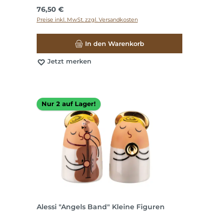
Regulärer Preis:
76,50 €
Preise inkl. MwSt. zzgl. Versandkosten
In den Warenkorb
Jetzt merken
Nur 2 auf Lager!
Alessi "Angels Band" Kleine Figuren