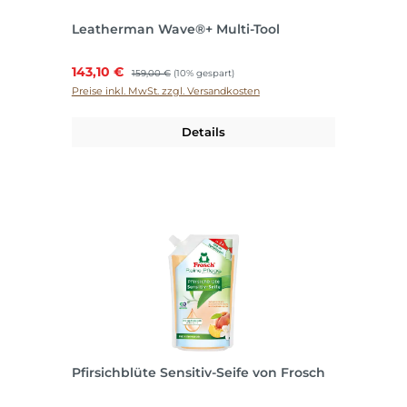
Leatherman Wave®+ Multi-Tool
Verkaufspreis:
143,10 €
Regulärer Preis:
159,00 €
(10% gespart)
Preise inkl. MwSt. zzgl. Versandkosten
Details
Pfirsichblüte Sensitiv-Seife von Frosch