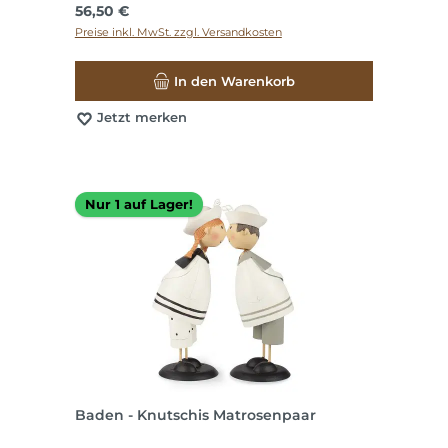
Regulärer Preis:
56,50 €
Preise inkl. MwSt. zzgl. Versandkosten
In den Warenkorb
Jetzt merken
Nur 1 auf Lager!
Baden - Knutschis Matrosenpaar