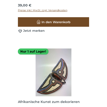
Regulärer Preis:
39,00 €
Preise inkl. MwSt. zzgl. Versandkosten
In den Warenkorb
Jetzt merken
Nur 1 auf Lager!
Afrikanische Kunst zum dekorieren