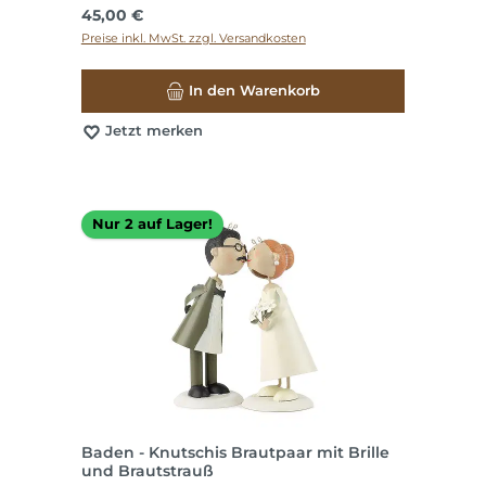
Regulärer Preis:
45,00 €
Preise inkl. MwSt. zzgl. Versandkosten
In den Warenkorb
Jetzt merken
Nur 2 auf Lager!
Baden - Knutschis Brautpaar mit Brille
und Brautstrauß