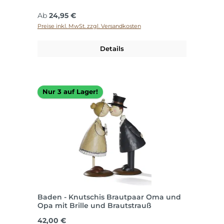
Regulärer Preis:
Ab
24,95 €
Preise inkl. MwSt. zzgl. Versandkosten
Details
Nur 3 auf Lager!
Baden - Knutschis Brautpaar Oma und
Opa mit Brille und Brautstrauß
Regulärer Preis:
42,00 €