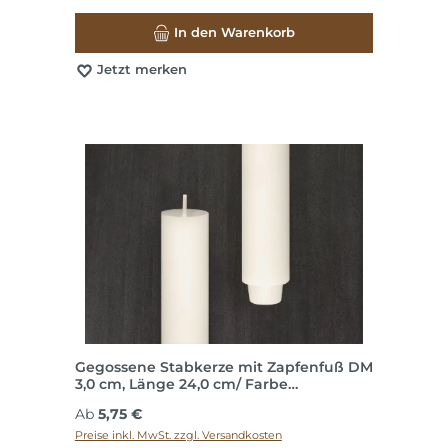
In den Warenkorb
Jetzt merken
Gegossene Stabkerze mit Zapfenfuß DM
3,0 cm, Länge 24,0 cm/ Farbe
"Elfenbein"
Regulärer Preis:
Ab
5,75 €
Preise inkl. MwSt. zzgl. Versandkosten