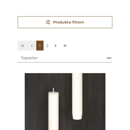
Produkte filtern
Seite
Seite
1
2