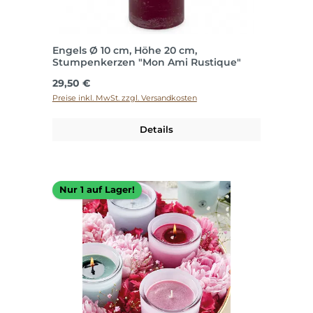
Engels Ø 10 cm, Höhe 20 cm,
Stumpenkerzen "Mon Ami Rustique"
Regulärer Preis:
29,50 €
Preise inkl. MwSt. zzgl. Versandkosten
Details
Nur 1 auf Lager!