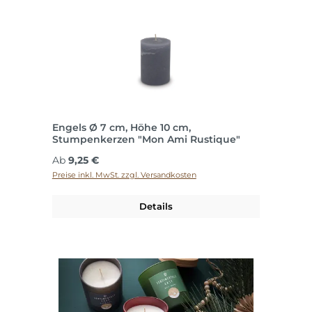
Engels Ø 7 cm, Höhe 10 cm,
Stumpenkerzen "Mon Ami Rustique"
Regulärer Preis:
Ab
9,25 €
Preise inkl. MwSt. zzgl. Versandkosten
Details