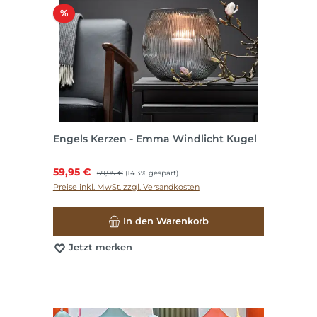
Rabatt
%
Engels Kerzen - Emma Windlicht Kugel
Verkaufspreis:
59,95 €
Regulärer Preis:
69,95 €
(14.3% gespart)
Preise inkl. MwSt. zzgl. Versandkosten
In den Warenkorb
Jetzt merken