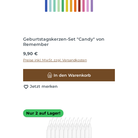
Geburtstagskerzen-Set "Candy" von
Remember
Regulärer Preis:
9,90 €
Preise inkl. MwSt. zzgl. Versandkosten
In den Warenkorb
Jetzt merken
Nur 2 auf Lager!