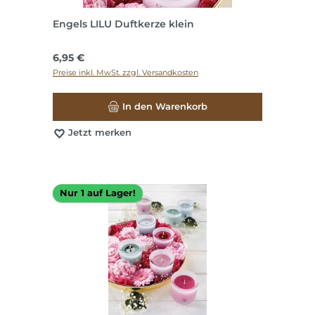
Engels LILU Duftkerze klein
Regulärer Preis:
6,95 €
Preise inkl. MwSt. zzgl. Versandkosten
In den Warenkorb
Jetzt merken
Nur 1 auf Lager!