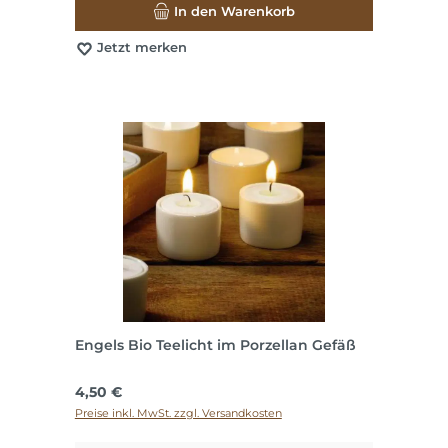
In den Warenkorb
Jetzt merken
Engels Bio Teelicht im Porzellan Gefäß
Regulärer Preis:
4,50 €
Preise inkl. MwSt. zzgl. Versandkosten