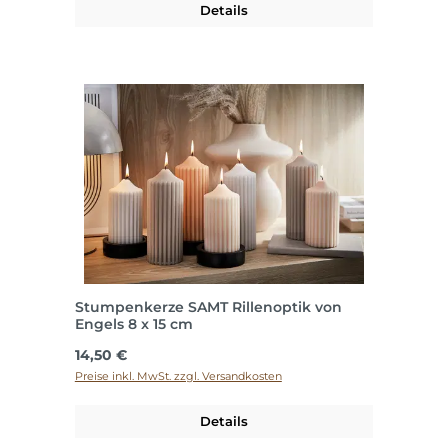
Details
Stumpenkerze SAMT Rillenoptik von
Engels 8 x 15 cm
Regulärer Preis:
14,50 €
Preise inkl. MwSt. zzgl. Versandkosten
Details