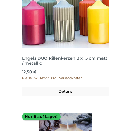
Engels DUO Rillenkerzen 8 x 15 cm matt
/ metallic
Regulärer Preis:
12,50 €
Preise inkl. MwSt. zzgl. Versandkosten
Details
Nur 8 auf Lager!