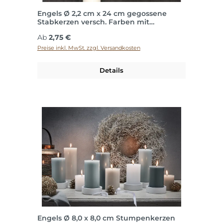
Engels Ø 2,2 cm x 24 cm gegossene
Stabkerzen versch. Farben mit
konischem Fuß
Regulärer Preis:
Ab
2,75 €
Preise inkl. MwSt. zzgl. Versandkosten
Details
Engels Ø 8,0 x 8,0 cm Stumpenkerzen