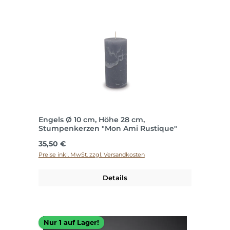
Engels Ø 10 cm, Höhe 28 cm,
Stumpenkerzen "Mon Ami Rustique"
Regulärer Preis:
35,50 €
Preise inkl. MwSt. zzgl. Versandkosten
Details
Nur 1 auf Lager!