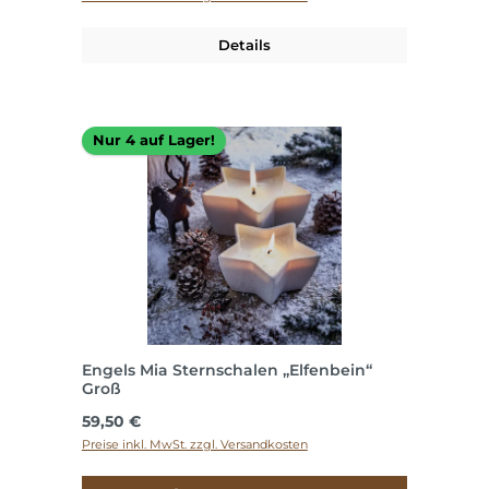
Details
Nur 4 auf Lager!
Engels Mia Sternschalen „Elfenbein“
Groß
Regulärer Preis:
59,50 €
Preise inkl. MwSt. zzgl. Versandkosten