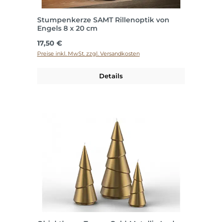
Stumpenkerze SAMT Rillenoptik von
Engels 8 x 20 cm
Regulärer Preis:
17,50 €
Preise inkl. MwSt. zzgl. Versandkosten
Details