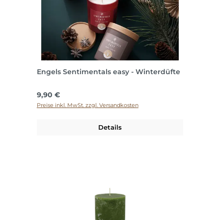
Engels Sentimentals easy - Winterdüfte
Regulärer Preis:
9,90 €
Preise inkl. MwSt. zzgl. Versandkosten
Details