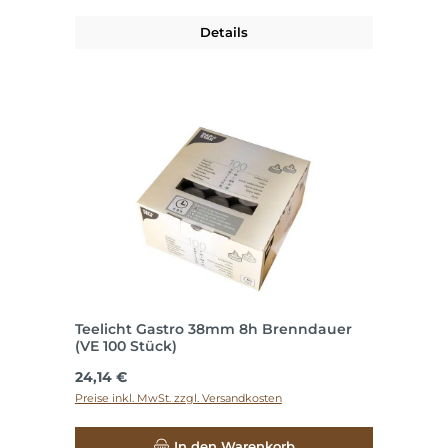
Details
Teelicht Gastro 38mm 8h Brenndauer
(VE 100 Stück)
Regulärer Preis:
24,14 €
Preise inkl. MwSt. zzgl. Versandkosten
In den Warenkorb