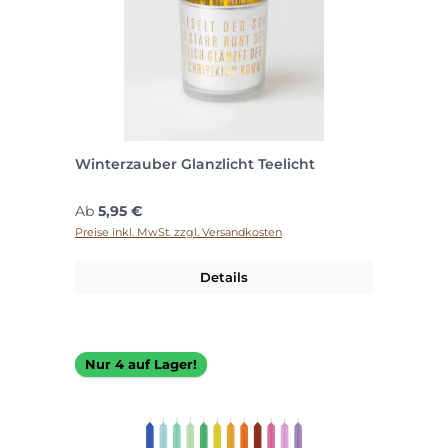
Winterzauber Glanzlicht Teelicht
Regulärer Preis:
Ab
5,95 €
Preise inkl. MwSt. zzgl. Versandkosten
Details
Nur 4 auf Lager!