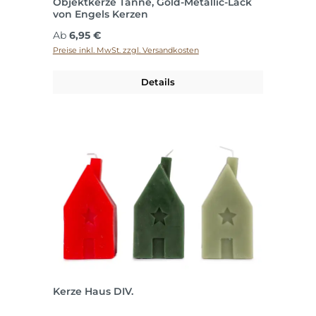
Objektkerze Tanne, Gold-Metallic-Lack
von Engels Kerzen
Regulärer Preis:
Ab
6,95 €
Preise inkl. MwSt. zzgl. Versandkosten
Details
Kerze Haus DIV.