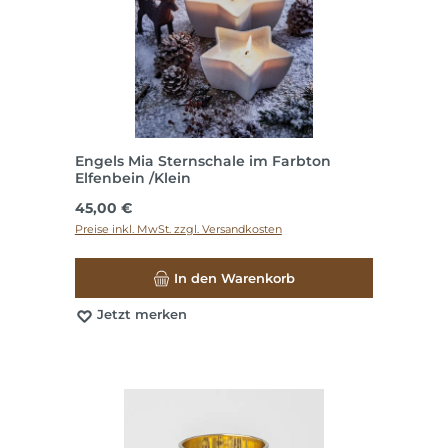
Engels Mia Sternschale im Farbton
Elfenbein /Klein
Regulärer Preis:
45,00 €
Preise inkl. MwSt. zzgl. Versandkosten
In den Warenkorb
Jetzt merken