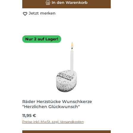
In den Warenkorb
Jetzt merken
Nur 2 auf Lager!
Räder Herzstücke Wunschkerze
"Herzlichen Glückwunsch"
Regulärer Preis:
11,95 €
Preise inkl. MwSt. zzgl. Versandkosten