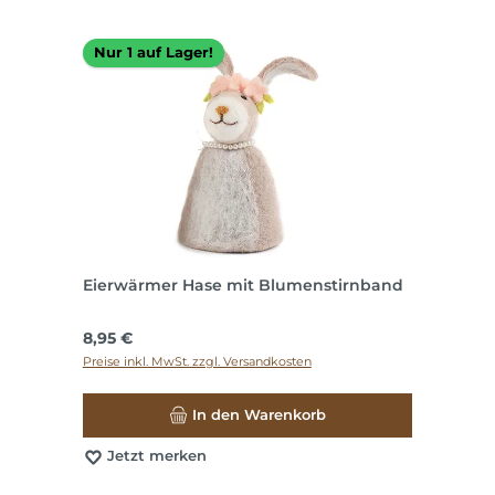
Nur 1 auf Lager!
Eierwärmer Hase mit Blumenstirnband
Regulärer Preis:
8,95 €
Preise inkl. MwSt. zzgl. Versandkosten
In den Warenkorb
Jetzt merken