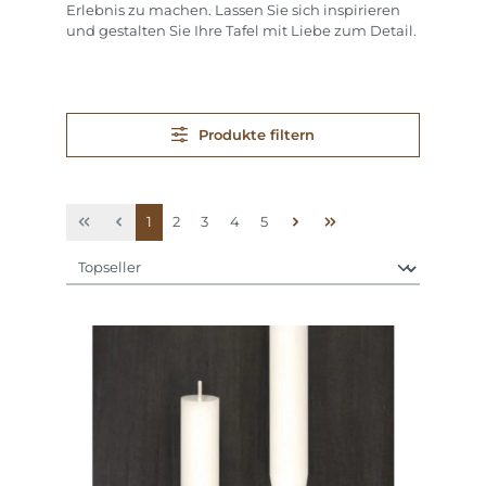
Erlebnis zu machen. Lassen Sie sich inspirieren
und gestalten Sie Ihre Tafel mit Liebe zum Detail.
Produkte filtern
Seite
Seite
Seite
Seite
Seite
1
2
3
4
5