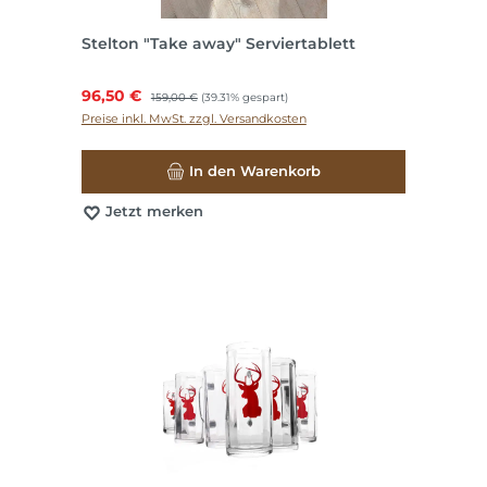
Stelton "Take away" Serviertablett
Verkaufspreis:
96,50 €
Regulärer Preis:
159,00 €
(39.31% gespart)
Preise inkl. MwSt. zzgl. Versandkosten
In den Warenkorb
Jetzt merken