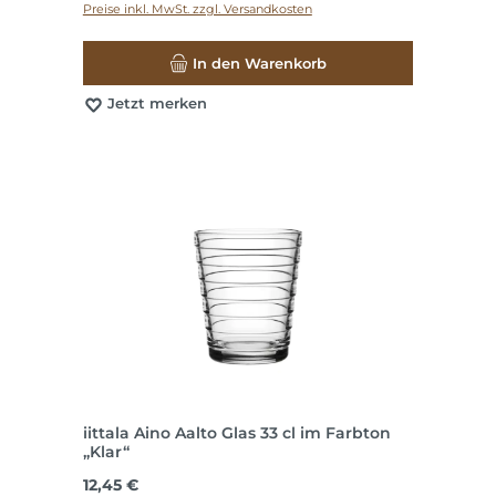
Preise inkl. MwSt. zzgl. Versandkosten
In den Warenkorb
Jetzt merken
iittala Aino Aalto Glas 33 cl im Farbton
„Klar“
Regulärer Preis:
12,45 €