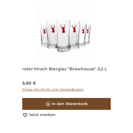
roter hirsch Bierglas "Brewhouse" 0,2 L
Regulärer Preis:
5,90 €
Preise inkl. MwSt. zzgl. Versandkosten
In den Warenkorb
Jetzt merken