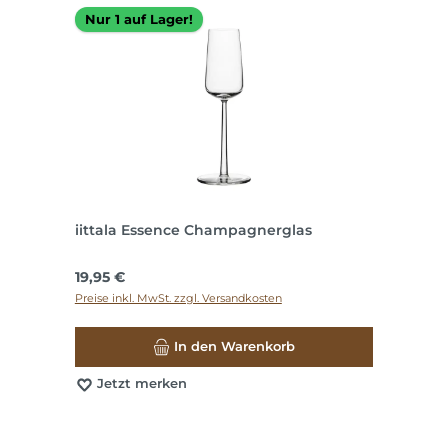
Nur 1 auf Lager!
iittala Essence Champagnerglas
Regulärer Preis:
19,95 €
Preise inkl. MwSt. zzgl. Versandkosten
In den Warenkorb
Jetzt merken