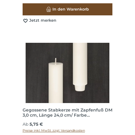
In den Warenkorb
Jetzt merken
Gegossene Stabkerze mit Zapfenfuß DM
3,0 cm, Länge 24,0 cm/ Farbe
"Elfenbein"
Regulärer Preis:
Ab
5,75 €
Preise inkl. MwSt. zzgl. Versandkosten