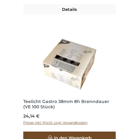
Details
Teelicht Gastro 38mm 8h Brenndauer
(VE 100 Stück)
Regulärer Preis:
24,14 €
Preise inkl. MwSt. zzgl. Versandkosten
In den Warenkorb