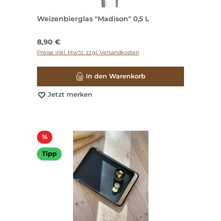
Weizenbierglas "Madison" 0,5 L
Regulärer Preis:
8,90 €
Preise inkl. MwSt. zzgl. Versandkosten
In den Warenkorb
Jetzt merken
Rabatt
%
Tipp