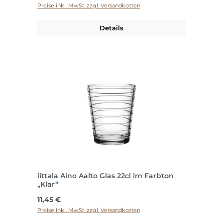
Preise inkl. MwSt. zzgl. Versandkosten
Details
iittala Aino Aalto Glas 22cl im Farbton
„Klar“
Regulärer Preis:
11,45 €
Preise inkl. MwSt. zzgl. Versandkosten