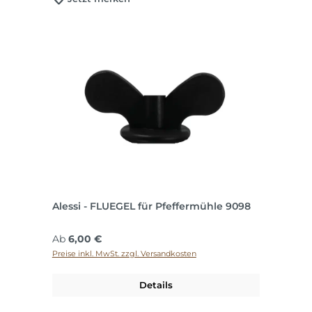
Alessi - FLUEGEL für Pfeffermühle 9098
Regulärer Preis:
Ab
6,00 €
Preise inkl. MwSt. zzgl. Versandkosten
Details