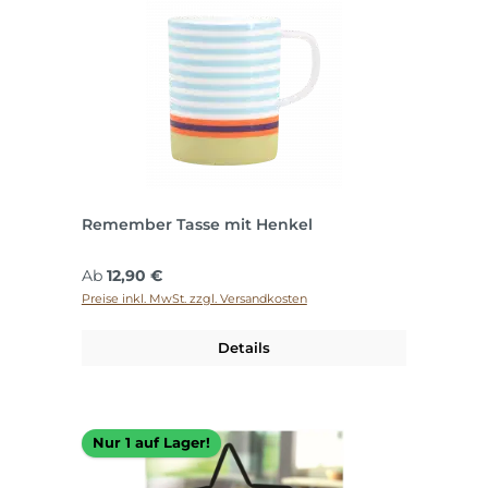
Remember Tasse mit Henkel
Regulärer Preis:
Ab
12,90 €
Preise inkl. MwSt. zzgl. Versandkosten
Details
Nur 1 auf Lager!