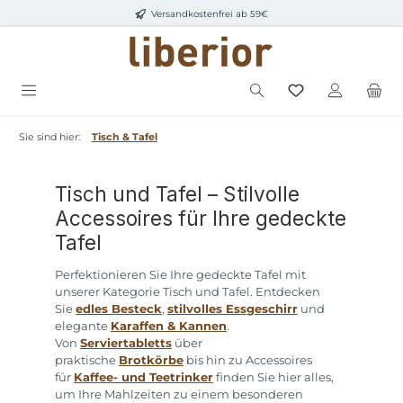
Versandkostenfrei ab 59€
Zum Hauptinhalt springen
Sie sind hier:
Tisch & Tafel
Tisch und Tafel – Stilvolle
Accessoires für Ihre gedeckte
Tafel
Perfektionieren Sie Ihre gedeckte Tafel mit
unserer Kategorie Tisch und Tafel. Entdecken
Sie
edles Besteck
,
stilvolles Essgeschirr
und
elegante
Karaffen & Kannen
.
Von
Serviertabletts
über
praktische
Brotkörbe
bis hin zu Accessoires
für
Kaffee- und Teetrinker
finden Sie hier alles,
um Ihre Mahlzeiten zu einem besonderen