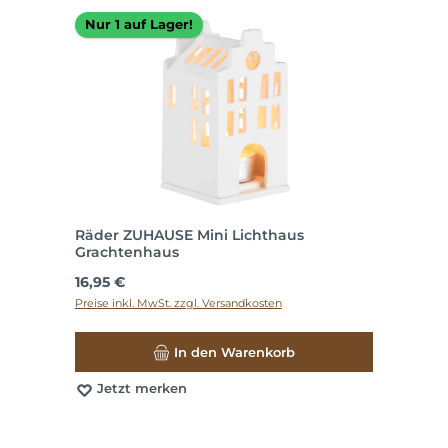
Nur 1 auf Lager!
Räder ZUHAUSE Mini Lichthaus
Grachtenhaus
Regulärer Preis:
16,95 €
Preise inkl. MwSt. zzgl. Versandkosten
In den Warenkorb
Jetzt merken