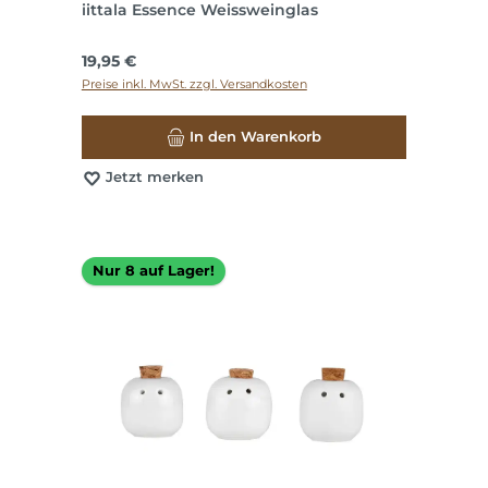
iittala Essence Weissweinglas
Regulärer Preis:
19,95 €
Preise inkl. MwSt. zzgl. Versandkosten
In den Warenkorb
Jetzt merken
Nur 8 auf Lager!