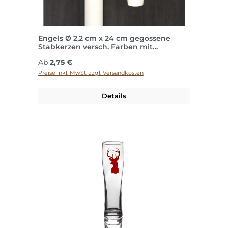
Engels Ø 2,2 cm x 24 cm gegossene
Stabkerzen versch. Farben mit
konischem Fuß
Regulärer Preis:
Ab
2,75 €
Preise inkl. MwSt. zzgl. Versandkosten
Details