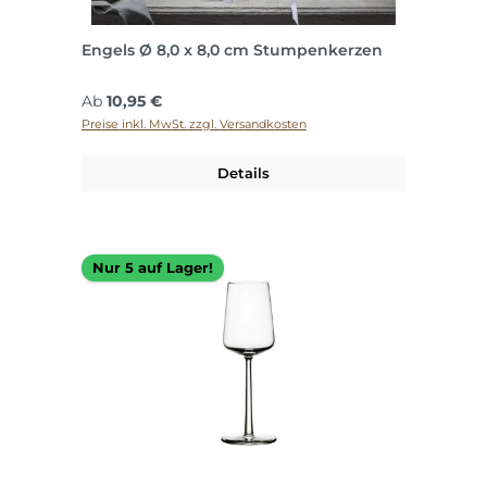
Engels Ø 8,0 x 8,0 cm Stumpenkerzen
Regulärer Preis:
Ab
10,95 €
Preise inkl. MwSt. zzgl. Versandkosten
Details
Nur 5 auf Lager!