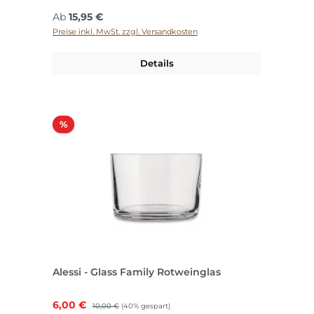
Regulärer Preis:
Ab
15,95 €
Preise inkl. MwSt. zzgl. Versandkosten
Details
Rabatt
%
Alessi - Glass Family Rotweinglas
Verkaufspreis:
6,00 €
Regulärer Preis:
10,00 €
(40% gespart)