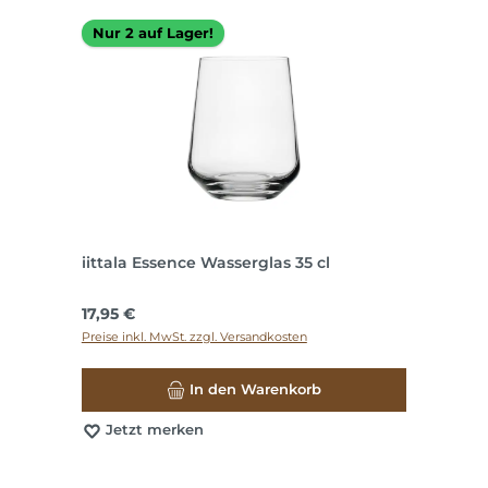
Nur 2 auf Lager!
iittala Essence Wasserglas 35 cl
Regulärer Preis:
17,95 €
Preise inkl. MwSt. zzgl. Versandkosten
In den Warenkorb
Jetzt merken