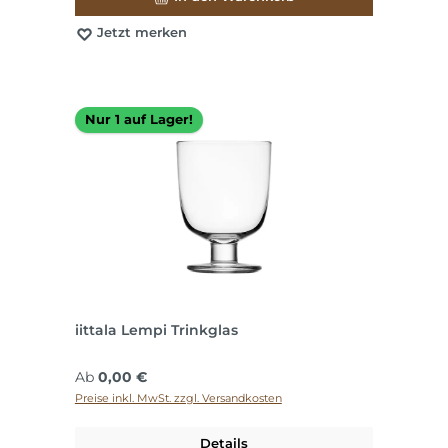
Jetzt merken
Nur 1 auf Lager!
iittala Lempi Trinkglas
Regulärer Preis:
Ab
0,00 €
Preise inkl. MwSt. zzgl. Versandkosten
Details