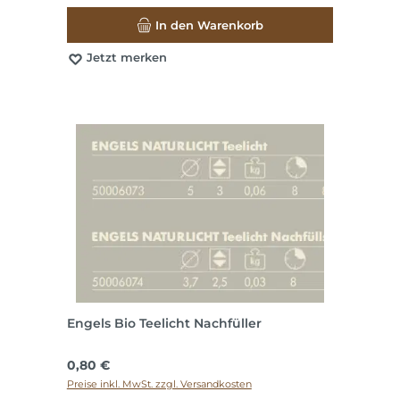
In den Warenkorb
Jetzt merken
Engels Bio Teelicht Nachfüller
Regulärer Preis:
0,80 €
Preise inkl. MwSt. zzgl. Versandkosten