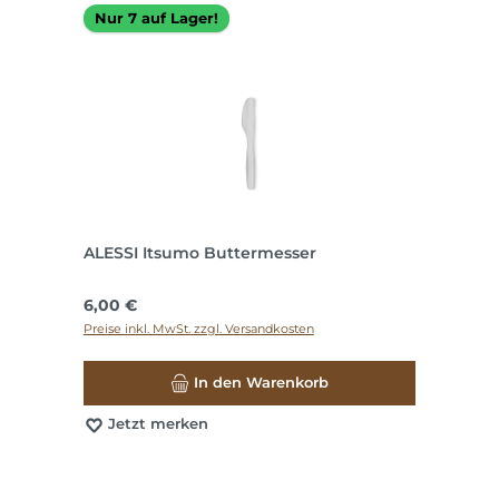
Nur 7 auf Lager!
ALESSI Itsumo Buttermesser
Regulärer Preis:
6,00 €
Preise inkl. MwSt. zzgl. Versandkosten
In den Warenkorb
Jetzt merken