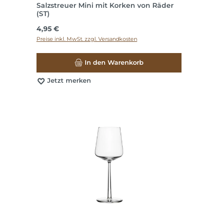
Salzstreuer Mini mit Korken von Räder
(ST)
Regulärer Preis:
4,95 €
Preise inkl. MwSt. zzgl. Versandkosten
In den Warenkorb
Jetzt merken