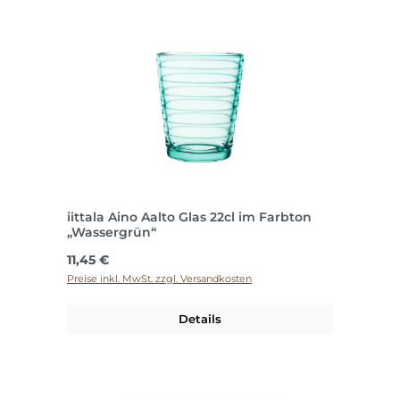
iittala Aino Aalto Glas 22cl im Farbton
„Wassergrün“
Regulärer Preis:
11,45 €
Preise inkl. MwSt. zzgl. Versandkosten
Details