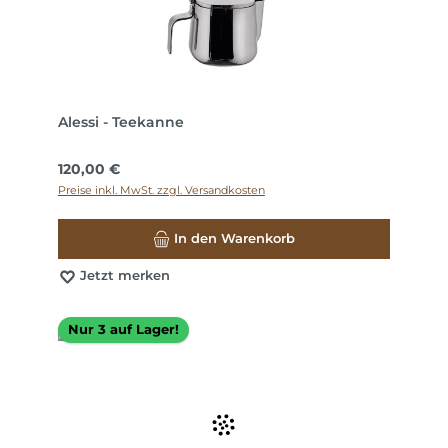
Alessi - Teekanne
Regulärer Preis:
120,00 €
Preise inkl. MwSt. zzgl. Versandkosten
In den Warenkorb
Jetzt merken
Nur 3 auf Lager!