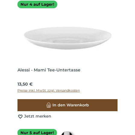
Nur 4 auf Lager!
Alessi - Mami Tee-Untertasse
Regulärer Preis:
13,50 €
Preise inkl. MwSt. zzgl. Versandkosten
In den Warenkorb
Jetzt merken
Nur 5 auf Lager!