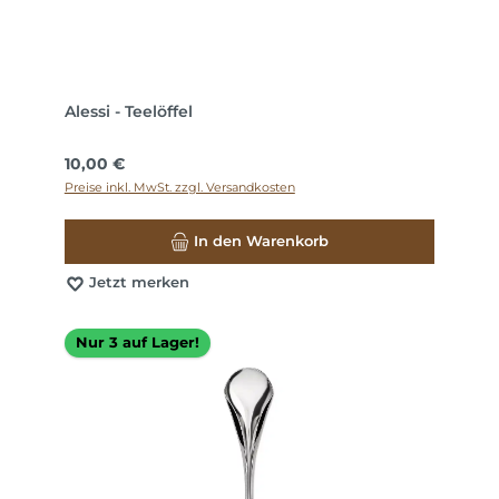
Alessi - Teelöffel
Regulärer Preis:
10,00 €
Preise inkl. MwSt. zzgl. Versandkosten
In den Warenkorb
Jetzt merken
Nur 3 auf Lager!