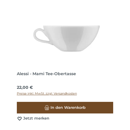
Alessi - Mami Tee-Obertasse
Regulärer Preis:
22,00 €
Preise inkl. MwSt. zzgl. Versandkosten
In den Warenkorb
Jetzt merken