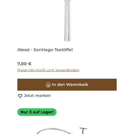
Alessi - Santiago Teelöffel
Regulärer Preis:
7,00 €
Preise inkl. MwSt. zzgl. Versandkosten
In den Warenkorb
Jetzt merken
Nur 3 auf Lager!