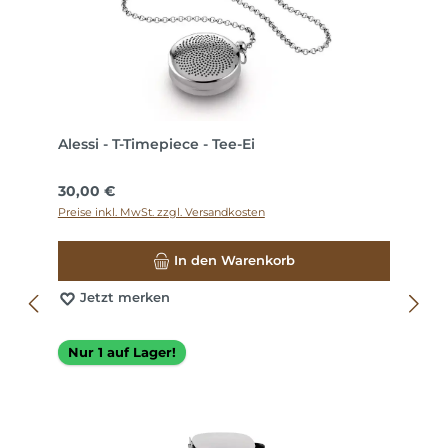
Alessi - T-Timepiece - Tee-Ei
Regulärer Preis:
30,00 €
Preise inkl. MwSt. zzgl. Versandkosten
In den Warenkorb
Jetzt merken
Nur 1 auf Lager!