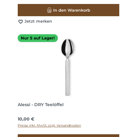
In den Warenkorb
Jetzt merken
Nur 5 auf Lager!
Alessi - DRY Teelöffel
Regulärer Preis:
10,00 €
Preise inkl. MwSt. zzgl. Versandkosten