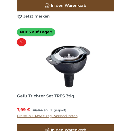
In den Warenkorb
Jetzt merken
Nur 3 auf Lager!
Rabatt
%
Gefu Trichter Set TRES 3tlg.
Verkaufspreis:
7,99 €
Regulärer Preis:
10,99 €
(27.3% gespart)
Preise inkl. MwSt. zzgl. Versandkosten
In den Warenkorb