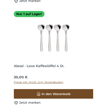
Jetzt merken
Nur 1 auf Lager!
Alessi - Love Kaffeelöffel 4 St.
Regulärer Preis:
30,00 €
Preise inkl. MwSt. zzgl. Versandkosten
In den Warenkorb
Jetzt merken