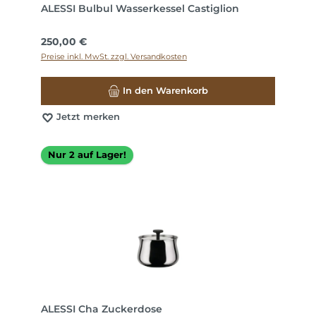
ALESSI Bulbul Wasserkessel Castiglion
Regulärer Preis:
250,00 €
Preise inkl. MwSt. zzgl. Versandkosten
In den Warenkorb
Jetzt merken
Nur 2 auf Lager!
ALESSI Cha Zuckerdose