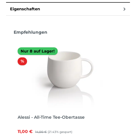
Eigenschaften
Produktgalerie überspringen
Empfehlungen
Nur 8 auf Lager!
Rabatt
%
Alessi - All-Time Tee-Obertasse
Verkaufspreis:
11,00 €
Regulärer Preis:
14,00 €
(21.43% gespart)