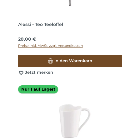
Alessi - Teo Teelöffel
Regulärer Preis:
20,00 €
Preise inkl. MwSt. zzgl. Versandkosten
In den Warenkorb
Jetzt merken
Nur 1 auf Lager!