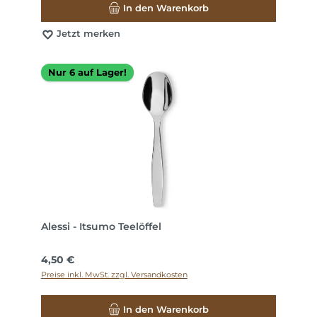
In den Warenkorb
Jetzt merken
Nur 6 auf Lager!
Alessi - Itsumo Teelöffel
Regulärer Preis:
4,50 €
Preise inkl. MwSt. zzgl. Versandkosten
In den Warenkorb