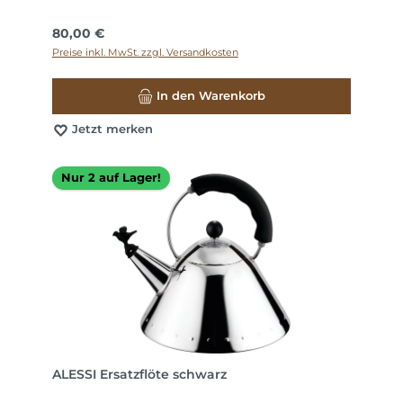
Regulärer Preis:
80,00 €
Preise inkl. MwSt. zzgl. Versandkosten
In den Warenkorb
Jetzt merken
Nur 2 auf Lager!
ALESSI Ersatzflöte schwarz