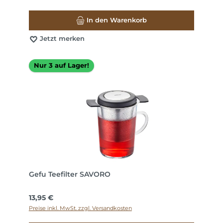
In den Warenkorb
Jetzt merken
Nur 3 auf Lager!
Gefu Teefilter SAVORO
Regulärer Preis:
13,95 €
Preise inkl. MwSt. zzgl. Versandkosten