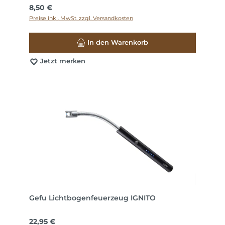
Regulärer Preis:
8,50 €
Preise inkl. MwSt. zzgl. Versandkosten
In den Warenkorb
Jetzt merken
Gefu Lichtbogenfeuerzeug IGNITO
Regulärer Preis:
22,95 €