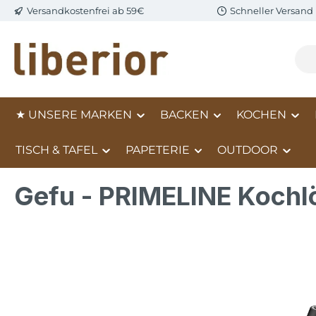
Versandkostenfrei ab 59€
Schneller Versand
m Hauptinhalt springen
Zur Suche springen
Zur Hauptnavigation springen
★ UNSERE MARKEN
BACKEN
KOCHEN
TISCH & TAFEL
PAPETERIE
OUTDOOR
Gefu - PRIMELINE Kochlö
Bildergalerie überspringen