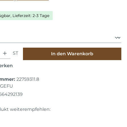
ügbar, Lieferzeit: 2-3 Tage
auswählen
hl: Gib den gewünschten Wert ein oder benutze die Schaltfläche
ST
In den Warenkorb
erken
ummer:
22759311.8
GEFU
664292139
dukt weiterempfehlen: