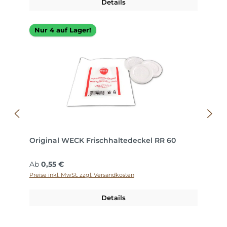
Details
Nur 4 auf Lager!
Original WECK Frischhaltedeckel RR 60
Regulärer Preis:
Ab
0,55 €
Preise inkl. MwSt. zzgl. Versandkosten
Details