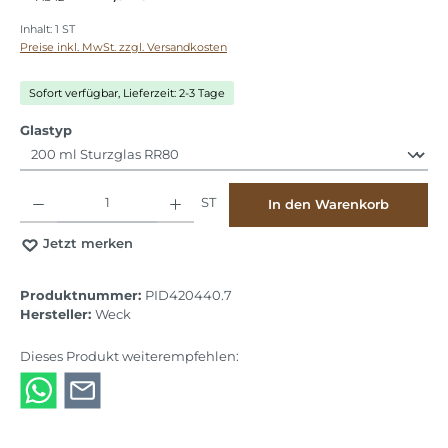
Inhalt:
1 ST
Preise inkl. MwSt. zzgl. Versandkosten
Sofort verfügbar, Lieferzeit: 2-3 Tage
auswählen
Glastyp
Produkt Anzahl: Gib den gewünschten Wert ein oder benutze die Schaltflächen
ST
In den Warenkorb
Jetzt merken
Produktnummer:
PID420440.7
Hersteller:
Weck
Dieses Produkt weiterempfehlen: