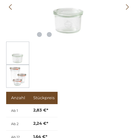
Anzahl
Stückpreis
2,83 €*
Ab
1
2,24 €*
Ab
2
1,64 €*
Ab
12