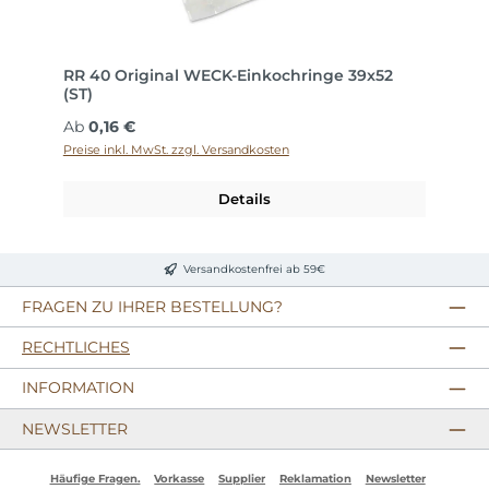
RR 40 Original WECK-Einkochringe 39x52
(ST)
Regulärer Preis:
Ab
0,16 €
Preise inkl. MwSt. zzgl. Versandkosten
Details
Versandkostenfrei ab 59€
FRAGEN ZU IHRER BESTELLUNG?
RECHTLICHES
INFORMATION
NEWSLETTER
Häufige Fragen.
Vorkasse
Supplier
Reklamation
Newsletter