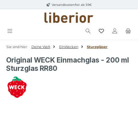
Versandkostenfrei ab 59€
Zum Hauptinhalt springen
Sie sind hier:
Deine Welt
EinWecken
Sturzgläser
Original WECK Einmachglas - 200 ml
Sturzglas RR80
Bildergalerie überspringen