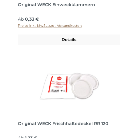
Original WECK Einweckklammern
Regulärer Preis:
Ab
0,33 €
Preise inkl. MwSt. zzgl. Versandkosten
Details
Original WECK Frischhaltedeckel RR 120
Regulärer Preis: