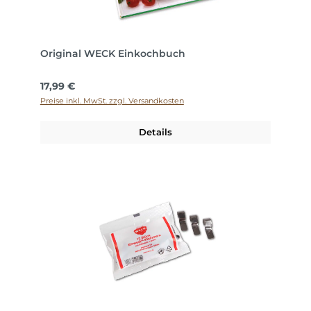
Original WECK Einkochbuch
Regulärer Preis:
17,99 €
Preise inkl. MwSt. zzgl. Versandkosten
Details