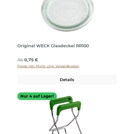
Original WECK Glasdeckel RR100
Regulärer Preis:
Ab
0,75 €
Preise inkl. MwSt. zzgl. Versandkosten
Details
Nur 4 auf Lager!