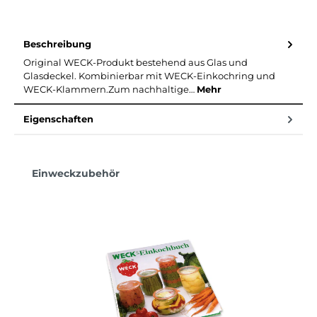
Beschreibung
Original WECK-Produkt bestehend aus Glas und
Glasdeckel. Kombinierbar mit WECK-Einkochring und
WECK-Klammern.Zum nachhaltige…
Mehr
Eigenschaften
Produktgalerie überspringen
Einweckzubehör