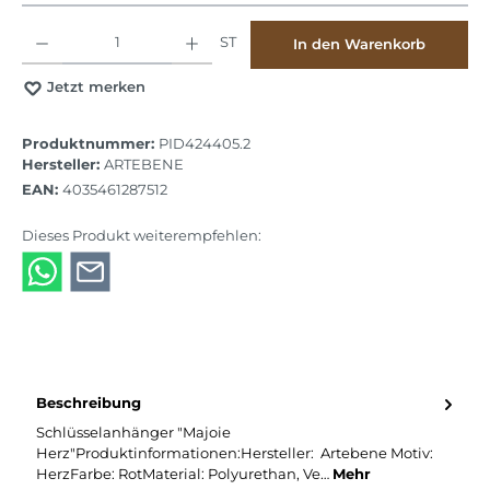
Produkt Anzahl: Gib den gewünschten Wert ein oder benutze die Schaltflächen
ST
In den Warenkorb
Jetzt merken
Produktnummer:
PID424405.2
Hersteller:
ARTEBENE
EAN:
4035461287512
Dieses Produkt weiterempfehlen:
Beschreibung
Schlüsselanhänger "Majoie
Herz"Produktinformationen:Hersteller: Artebene Motiv:
HerzFarbe: RotMaterial: Polyurethan, Ve…
Mehr