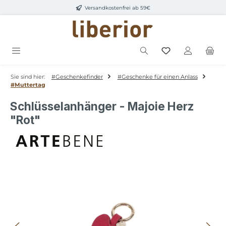
Versandkostenfrei ab 59€
Zum Hauptinhalt springen
Sie sind hier:
#Geschenkefinder
#Geschenke für einen Anlass
#Muttertag
Schlüsselanhänger - Majoie Herz
"Rot"
Bildergalerie überspringen