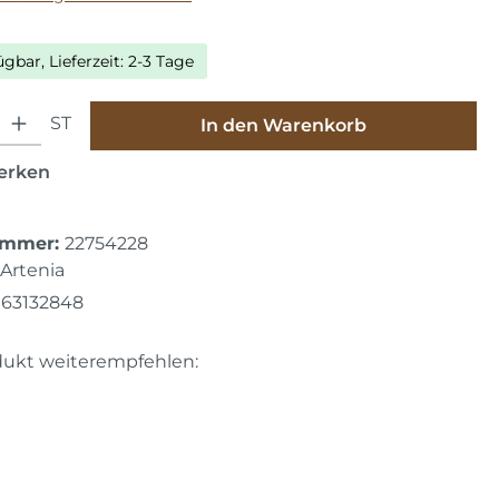
ügbar, Lieferzeit: 2-3 Tage
hl: Gib den gewünschten Wert ein oder benutze die Schaltfläche
ST
In den Warenkorb
erken
ummer:
22754228
Artenia
63132848
dukt weiterempfehlen: