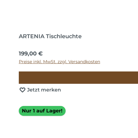
ARTENIA Tischleuchte
Regulärer Preis:
199,00 €
Preise inkl. MwSt. zzgl. Versandkosten
Jetzt merken
Nur 1 auf Lager!