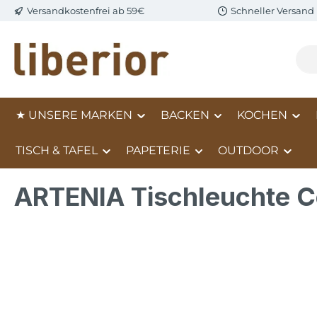
Versandkostenfrei ab 59€
Schneller Versand
m Hauptinhalt springen
Zur Suche springen
Zur Hauptnavigation springen
★ UNSERE MARKEN
BACKEN
KOCHEN
TISCH & TAFEL
PAPETERIE
OUTDOOR
ARTENIA Tischleuchte Ce
Bildergalerie überspringen