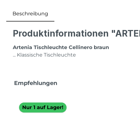
Beschreibung
Produktinformationen "ARTEN
Artenia Tischleuchte Cellinero braun
... Klassische Tischleuchte
Produktgalerie überspringen
Empfehlungen
Nur 1 auf Lager!