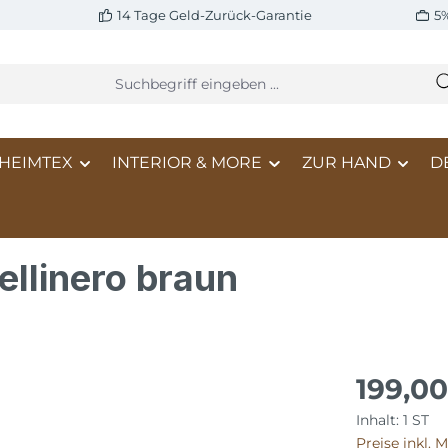
14 Tage Geld-Zurück-Garantie
5
HEIMTEX
INTERIOR & MORE
ZUR HAND
D
llinero braun
199,0
Inhalt:
1 ST
Preise inkl. 