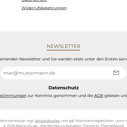
Widerrufsbelehrungen
NEWSLETTER
heinenden Newsletter und Sie werden stets unter den Ersten sei
E-
Mail-
Adresse
*
Datenschutz
estimmungen
zur Kenntnis genommen und die
AGB
gelesen und
. Mehrwertsteuer zzgl.
Versandkosten
und ggf. Nachnahmegebühren, wenn n
© 2026 liberior24.de - Alle Rechte vorbehalten. Theme by
ThemeWare®