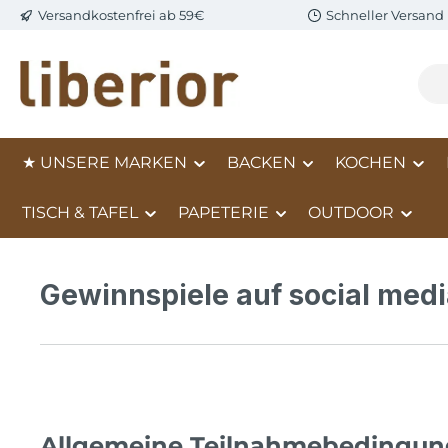
Versandkostenfrei ab 59€
Schneller Versand
m Hauptinhalt springen
Zur Suche springen
Zur Hauptnavigation springen
★ UNSERE MARKEN
BACKEN
KOCHEN
TISCH & TAFEL
PAPETERIE
OUTDOOR
Gewinnspiele auf social med
Allgemeine Teilnahmebedingun