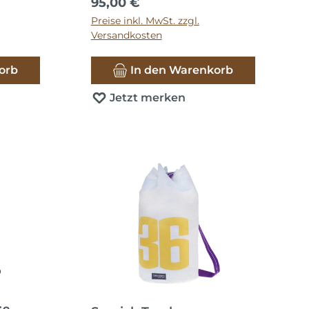
Regulärer Preis:
95,00 €
Preise inkl. MwSt. zzgl.
Versandkosten
orb
In den Warenkorb
Jetzt merken