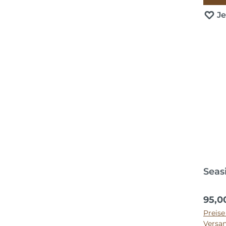
J
Seas
Regul
95,0
Preise
Versa