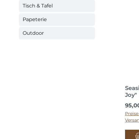
Tisch & Tafel
Papeterie
Outdoor
Seas
Joy"
Regul
95,0
Preise
Versa