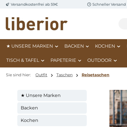
Versandkostenfrei ab 59€
Schneller Versand
m Hauptinhalt springen
Zur Suche springen
Zur Hauptnavigation springen
★ UNSERE MARKEN
BACKEN
KOCHEN
TISCH & TAFEL
PAPETERIE
OUTDOOR
Sie sind hier:
Outfit
Taschen
Reisetaschen
★ Unsere Marken
Backen
Kochen