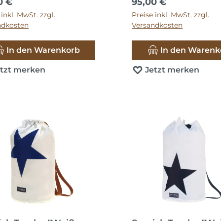
ärer Preis:
Regulärer Preis:
0 €
95,00 €
 inkl. MwSt. zzgl.
Preise inkl. MwSt. zzgl.
ndkosten
Versandkosten
In den Warenkorb
In den Warenk
etzt merken
Jetzt merken