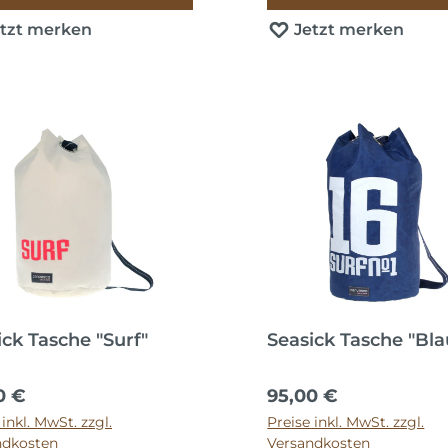
etzt merken
Jetzt merken
ick Tasche "Surf"
Seasick Tasche "Bla
ärer Preis:
Regulärer Preis:
0 €
95,00 €
 inkl. MwSt. zzgl.
Preise inkl. MwSt. zzgl.
ndkosten
Versandkosten