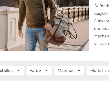
Aufentha
Begleit
Funktion
durchda
machen 
verlässl
steller:
Farbe
Material
Merkmal