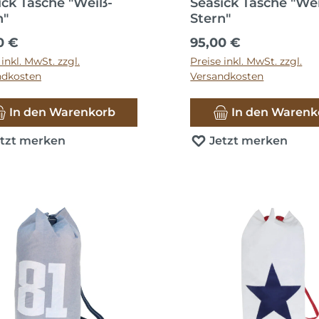
ick Tasche "Weiß-
Seasick Tasche "We
n"
Stern"
ärer Preis:
Regulärer Preis:
0 €
95,00 €
 inkl. MwSt. zzgl.
Preise inkl. MwSt. zzgl.
ndkosten
Versandkosten
In den Warenkorb
In den Warenk
etzt merken
Jetzt merken