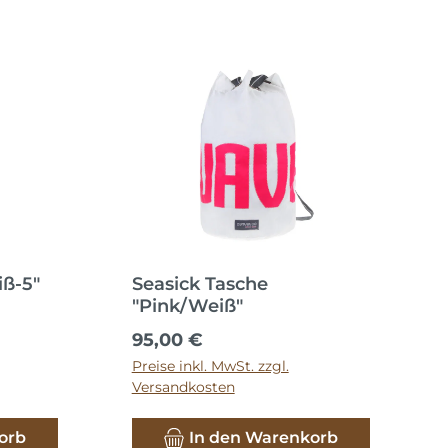
iß-5"
Seasick Tasche
"Pink/Weiß"
Regulärer Preis:
95,00 €
Preise inkl. MwSt. zzgl.
Versandkosten
orb
In den Warenkorb