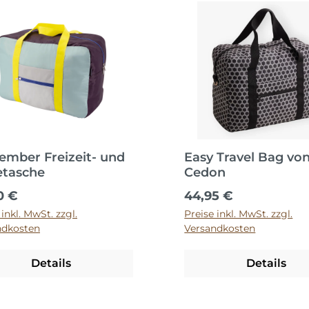
mber Freizeit- und
Easy Travel Bag vo
etasche
Cedon
ärer Preis:
Regulärer Preis:
0 €
44,95 €
 inkl. MwSt. zzgl.
Preise inkl. MwSt. zzgl.
ndkosten
Versandkosten
Details
Details