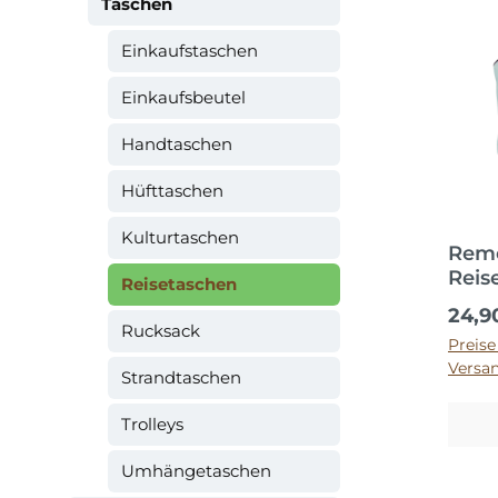
Taschen
Einkaufstaschen
Einkaufsbeutel
Handtaschen
Hüfttaschen
Kulturtaschen
Reme
Reis
Reisetaschen
Regul
24,9
Rucksack
Preise
Versa
Strandtaschen
Trolleys
Umhängetaschen