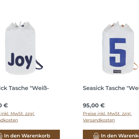
ick Tasche "Weiß-
Seasick Tasche "We
ärer Preis:
Regulärer Preis:
0 €
95,00 €
 inkl. MwSt. zzgl.
Preise inkl. MwSt. zzgl.
ndkosten
Versandkosten
In den Warenkorb
In den Warenk