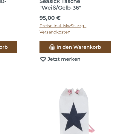
iß-
Seasick Tasche
"Weiß/Gelb-36"
Regulärer Preis:
95,00 €
Preise inkl. MwSt. zzgl.
Versandkosten
orb
In den Warenkorb
Jetzt merken