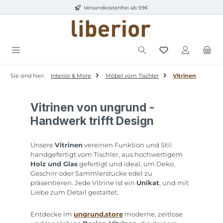
Versandkostenfrei ab 59€
Zum Hauptinhalt springen
Sie sind hier:
Interior & More
Möbel vom Tischler
Vitrinen
Vitrinen von ungrund -
Handwerk trifft Design
Unsere
Vitrinen
vereinen Funktion und Stil:
handgefertigt vom Tischler, aus hochwertigem
Holz und Glas
gefertigt und ideal, um Deko,
Geschirr oder Sammlerstücke edel zu
präsentieren. Jede Vitrine ist ein
Unikat
, und mit
Liebe zum Detail gestaltet.
Entdecke im
ungrund.store
moderne, zeitlose