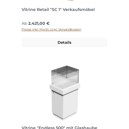
Vitrine Retail "SC 1" Verkaufsmöbel
Regulärer Preis:
Ab
2.421,00 €
Preise inkl. MwSt. zzgl. Versandkosten
Details
Vitrine "Endless 500" mit Glashaube