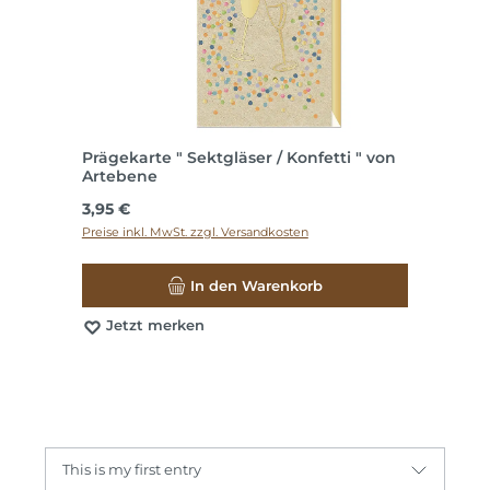
Prägekarte " Sektgläser / Konfetti " von
Artebene
Regulärer Preis:
3,95 €
Preise inkl. MwSt. zzgl. Versandkosten
In den Warenkorb
Jetzt merken
This is my first entry