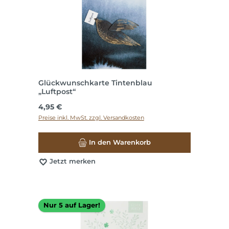
Glückwunschkarte Tintenblau
„Luftpost“
Regulärer Preis:
4,95 €
Preise inkl. MwSt. zzgl. Versandkosten
In den Warenkorb
Jetzt merken
Nur 5 auf Lager!