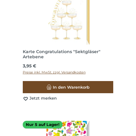
Karte Congratulations "Sektgläser"
Artebene
Regulärer Preis:
3,95 €
Preise inkl. MwSt. zzgl. Versandkosten
In den Warenkorb
Jetzt merken
Nur 5 auf Lager!