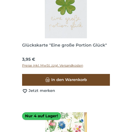
Glückskarte "Eine große Portion Glück"
Regulärer Preis:
3,95 €
Preise inkl. MwSt. zzgl. Versandkosten
In den Warenkorb
Jetzt merken
Nur 4 auf Lager!