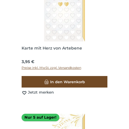
Karte mit Herz von Artebene
Regulärer Preis:
3,95 €
Preise inkl. MwSt. zzgl. Versandkosten
In den Warenkorb
Jetzt merken
Nur 5 auf Lager!