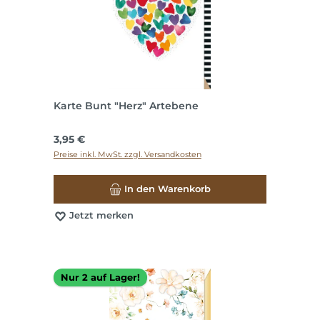
Karte Bunt "Herz" Artebene
Regulärer Preis:
3,95 €
Preise inkl. MwSt. zzgl. Versandkosten
In den Warenkorb
Jetzt merken
Nur 2 auf Lager!