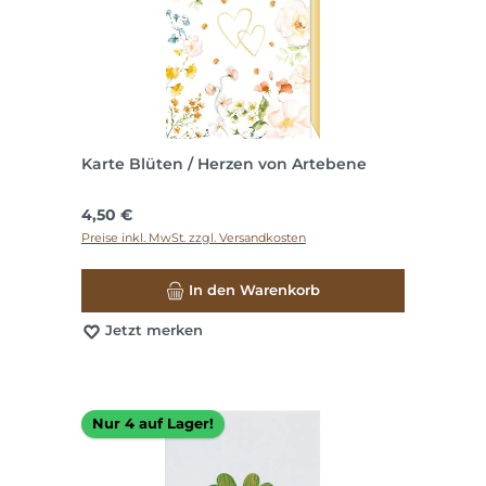
Karte Blüten / Herzen von Artebene
Regulärer Preis:
4,50 €
Preise inkl. MwSt. zzgl. Versandkosten
In den Warenkorb
Jetzt merken
Nur 4 auf Lager!