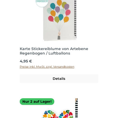
Karte Stickereiblume von Artebene
Regenbogen / Luftballons
Regulärer Preis:
4,95 €
Preise inkl. MwSt. zzgl. Versandkosten
Details
Nur 2 auf Lager!