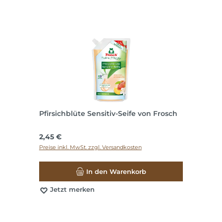
Pfirsichblüte Sensitiv-Seife von Frosch
Regulärer Preis:
2,45 €
Preise inkl. MwSt. zzgl. Versandkosten
In den Warenkorb
Jetzt merken