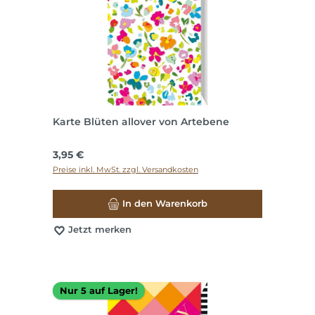
Karte Blüten allover von Artebene
Regulärer Preis:
3,95 €
Preise inkl. MwSt. zzgl. Versandkosten
In den Warenkorb
Jetzt merken
Nur 5 auf Lager!