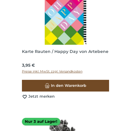
Karte Rauten / Happy Day von Artebene
Regulärer Preis:
3,95 €
Preise inkl. MwSt. zzgl. Versandkosten
In den Warenkorb
Jetzt merken
Nur 3 auf Lager!