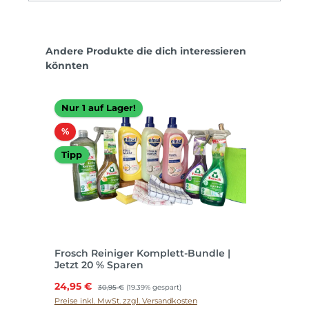
Produktgalerie überspringen
Andere Produkte die dich interessieren
könnten
Nur 1 auf Lager!
Rabatt
%
Tipp
Frosch Reiniger Komplett-Bundle |
Jetzt 20 % Sparen
Verkaufspreis:
24,95 €
Regulärer Preis:
30,95 €
(19.39% gespart)
Preise inkl. MwSt. zzgl. Versandkosten