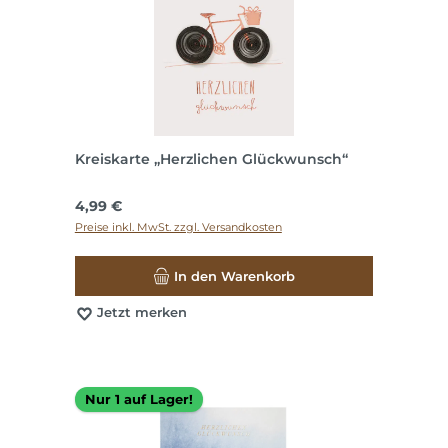
Kreiskarte „Herzlichen Glückwunsch“
Regulärer Preis:
4,99 €
Preise inkl. MwSt. zzgl. Versandkosten
In den Warenkorb
Jetzt merken
Nur 1 auf Lager!