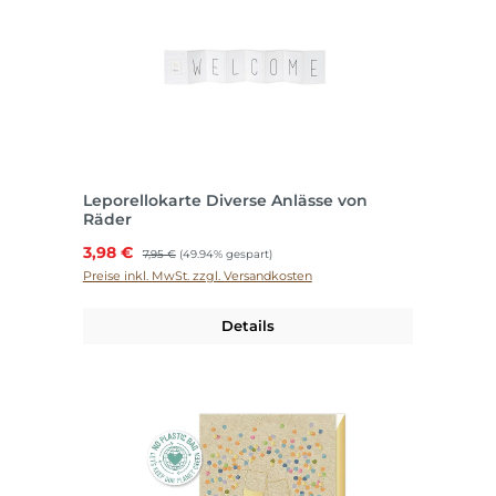
Leporellokarte Diverse Anlässe von
Räder
Verkaufspreis:
3,98 €
Regulärer Preis:
7,95 €
(49.94% gespart)
Preise inkl. MwSt. zzgl. Versandkosten
Details