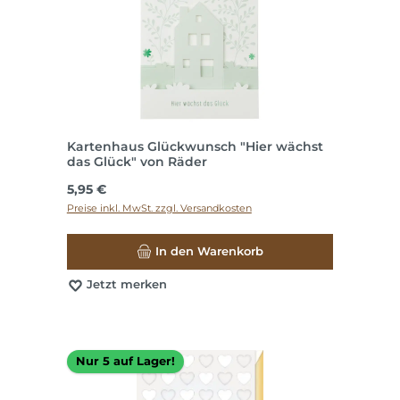
Kartenhaus Glückwunsch "Hier wächst
das Glück" von Räder
Regulärer Preis:
5,95 €
Preise inkl. MwSt. zzgl. Versandkosten
In den Warenkorb
Jetzt merken
Nur 5 auf Lager!