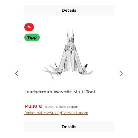
Details
Rabatt
%
Tipp
Leatherman Wave®+ Multi-Tool
Verkaufspreis:
143,10 €
Regulärer Preis:
159,00 €
(10% gespart)
Preise inkl. MwSt. zzgl. Versandkosten
Details