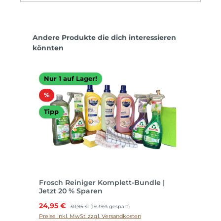
Produktgalerie überspringen
Andere Produkte die dich interessieren
könnten
Nur 1 auf Lager!
Rabatt
%
Tipp
Frosch Reiniger Komplett-Bundle |
Jetzt 20 % Sparen
Verkaufspreis:
24,95 €
Regulärer Preis:
30,95 €
(19.39% gespart)
Preise inkl. MwSt. zzgl. Versandkosten