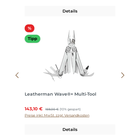
Details
Rabatt
%
Tipp
Leatherman Wave®+ Multi-Tool
Verkaufspreis:
143,10 €
Regulärer Preis:
159,00 €
(10% gespart)
Preise inkl. MwSt. zzgl. Versandkosten
Details