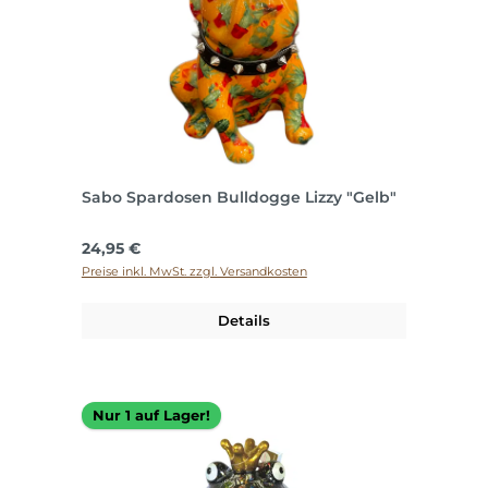
Sabo Spardosen Bulldogge Lizzy "Gelb"
Regulärer Preis:
24,95 €
Preise inkl. MwSt. zzgl. Versandkosten
Details
Nur 1 auf Lager!