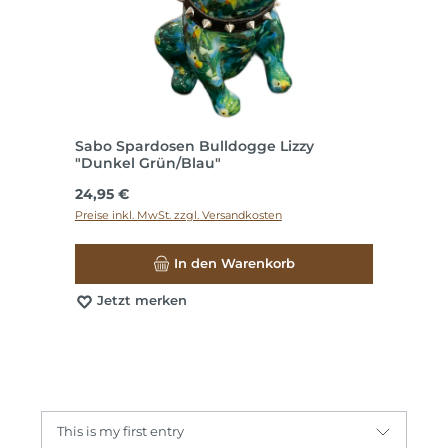
Sabo Spardosen Bulldogge Lizzy
"Dunkel Grün/Blau"
Regulärer Preis:
24,95 €
Preise inkl. MwSt. zzgl. Versandkosten
In den Warenkorb
Jetzt merken
This is my first entry