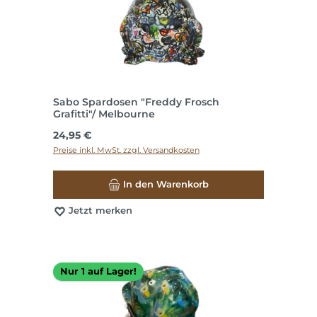
Sabo Spardosen "Freddy Frosch
Grafitti"/ Melbourne
Regulärer Preis:
24,95 €
Preise inkl. MwSt. zzgl. Versandkosten
In den Warenkorb
Jetzt merken
Nur 1 auf Lager!