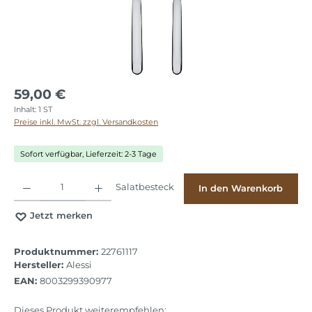
59,00 €
Inhalt:
1 ST
Preise inkl. MwSt. zzgl. Versandkosten
Sofort verfügbar, Lieferzeit: 2-3 Tage
Produkt Anzahl: Gib den gewünschten Wert ein oder benutze die Schaltflächen
Salatbesteck
In den Warenkorb
Jetzt merken
Produktnummer:
22761117
Hersteller:
Alessi
EAN:
8003299390977
Dieses Produkt weiterempfehlen: