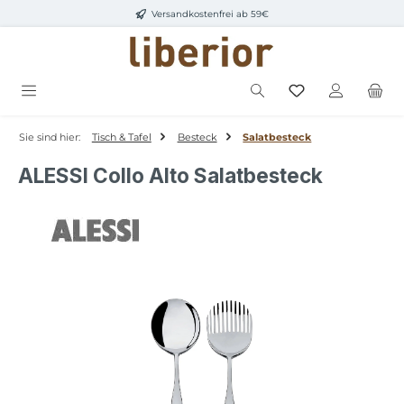
Versandkostenfrei ab 59€
Zum Hauptinhalt springen
Sie sind hier:
Tisch & Tafel
Besteck
Salatbesteck
ALESSI Collo Alto Salatbesteck
Bildergalerie überspringen