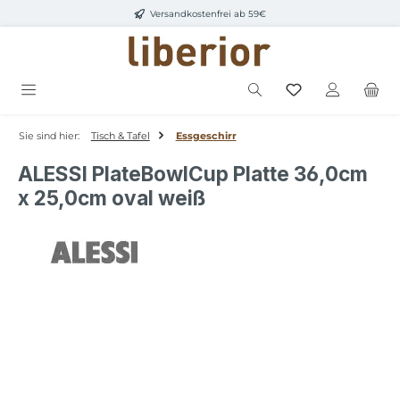
Versandkostenfrei ab 59€
Zum Hauptinhalt springen
Sie sind hier:
Tisch & Tafel
Essgeschirr
ALESSI PlateBowlCup Platte 36,0cm
x 25,0cm oval weiß
Bildergalerie überspringen