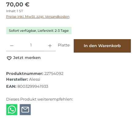
70,00 €
Inhalt:
1 ST
Preise inkl. MwSt. zzgl. Versandkosten
Sofort verfügbar, Lieferzeit: 2-3 Tage
Produkt Anzahl: Gib den gewünschten Wert ein oder benutze die Schaltflächen
Platte
In den Warenkorb
Jetzt merken
Produktnummer:
22754092
Hersteller:
Alessi
EAN:
8003299941933
Dieses Produkt weiterempfehlen: