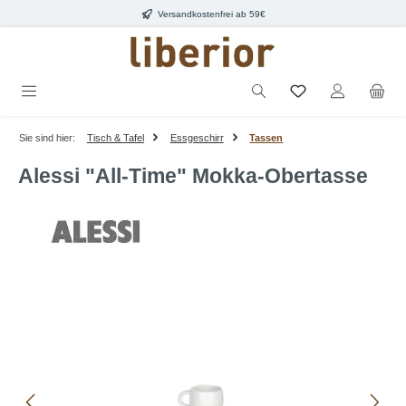
Versandkostenfrei ab 59€
Zum Hauptinhalt springen
Sie sind hier:
Tisch & Tafel
Essgeschirr
Tassen
Alessi "All-Time" Mokka-Obertasse
Bildergalerie überspringen