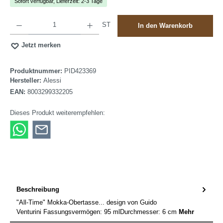
Sofort verfügbar, Lieferzeit: 2-3 Tage
Produkt Anzahl: Gib den gewünschten Wert ein oder benutze die Schaltflächen um die A
ST
In den Warenkorb
Jetzt merken
Produktnummer:
PID423369
Hersteller:
Alessi
EAN:
8003299332205
Dieses Produkt weiterempfehlen:
Beschreibung
"All-Time" Mokka-Obertasse... design von Guido
Venturini Fassungsvermögen: 95 mlDurchmesser: 6 cm
Mehr