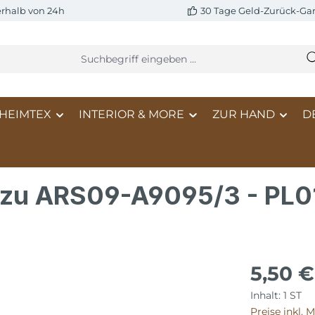
erhalb von 24h
30 Tage Geld-Zurück-Gar
HEIMTEX
INTERIOR & MORE
ZUR HAND
D
 zu ARS09-A9095/3 - PL0
5,50 €
Inhalt:
1 ST
Preise inkl. 