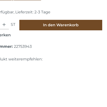
fügbar, Lieferzeit: 2-3 Tage
hl: Gib den gewünschten Wert ein oder benutze die Schaltfläche
ST
In den Warenkorb
erken
ummer:
22753943
dukt weiterempfehlen: