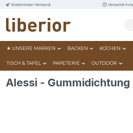
Kostenloser Versand
Versand inn
m Hauptinhalt springen
Zur Suche springen
Zur Hauptnavigation springen
★ UNSERE MARKEN
BACKEN
KOCHEN
TISCH & TAFEL
PAPETERIE
OUTDOOR
Alessi - Gummidichtung
Bildergalerie überspringen