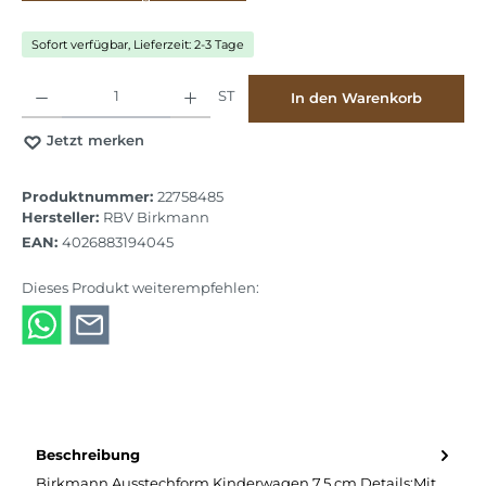
Sofort verfügbar, Lieferzeit: 2-3 Tage
Produkt Anzahl: Gib den gewünschten Wert ein oder benutze die Schaltflächen
ST
In den Warenkorb
Jetzt merken
Produktnummer:
22758485
Hersteller:
RBV Birkmann
EAN:
4026883194045
Dieses Produkt weiterempfehlen:
Beschreibung
Birkmann Ausstechform Kinderwagen 7,5 cm Details:Mit