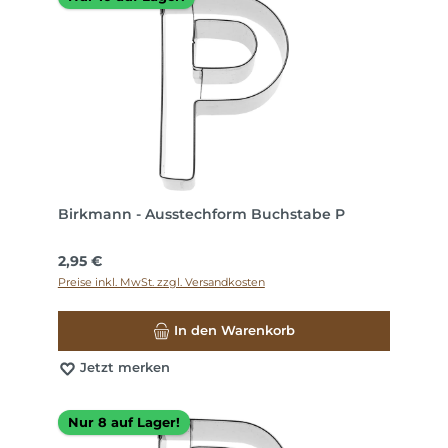
Birkmann - Ausstechform Buchstabe P
Regulärer Preis:
2,95 €
Preise inkl. MwSt. zzgl. Versandkosten
In den Warenkorb
Jetzt merken
Nur 8 auf Lager!