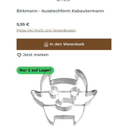
Birkmann - Ausstechform Kabautermann
Regulärer Preis:
5,95 €
Preise inkl. MwSt. zzgl. Versandkosten
In den Warenkorb
Jetzt merken
Nur 2 auf Lager!