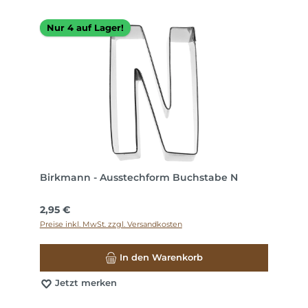
Nur 4 auf Lager!
Birkmann - Ausstechform Buchstabe N
Regulärer Preis:
2,95 €
Preise inkl. MwSt. zzgl. Versandkosten
In den Warenkorb
Jetzt merken