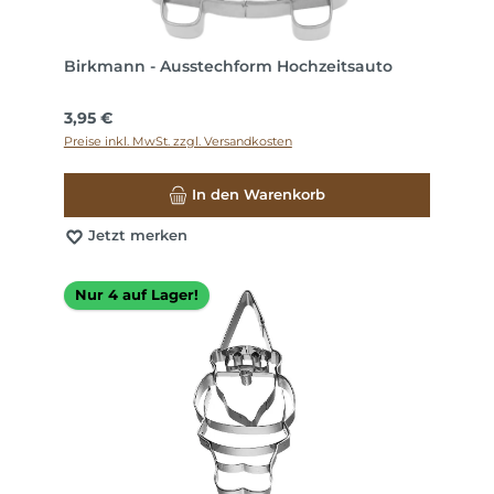
Birkmann - Ausstechform Hochzeitsauto
Regulärer Preis:
3,95 €
Preise inkl. MwSt. zzgl. Versandkosten
In den Warenkorb
Jetzt merken
Nur 4 auf Lager!