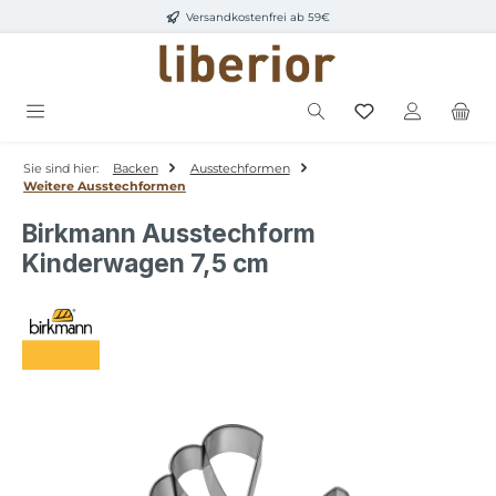
Versandkostenfrei ab 59€
Zum Hauptinhalt springen
Sie sind hier:
Backen
Ausstechformen
Weitere Ausstechformen
Birkmann Ausstechform
Kinderwagen 7,5 cm
Bildergalerie überspringen