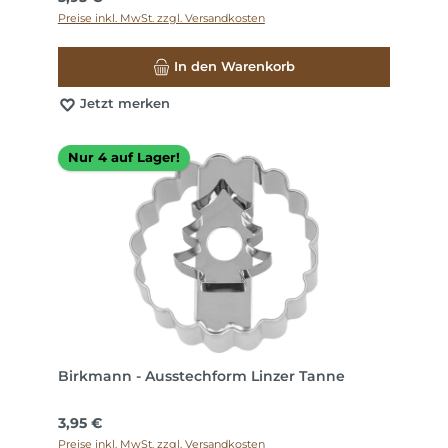
Preise inkl. MwSt. zzgl. Versandkosten
In den Warenkorb
Jetzt merken
Nur 4 auf Lager!
Birkmann - Ausstechform Linzer Tanne
Regulärer Preis:
3,95 €
Preise inkl. MwSt. zzgl. Versandkosten