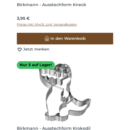
Birkmann - Ausstechform Kneck
Regulärer Preis:
3,95 €
Preise inkl. MwSt. zzgl. Versandkosten
In den Warenkorb
Jetzt merken
Nur 5 auf Lager!
Birkmann - Ausstechform Krokodil