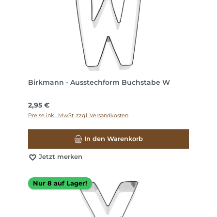
Birkmann - Ausstechform Buchstabe W
Regulärer Preis:
2,95 €
Preise inkl. MwSt. zzgl. Versandkosten
In den Warenkorb
Jetzt merken
Nur 8 auf Lager!