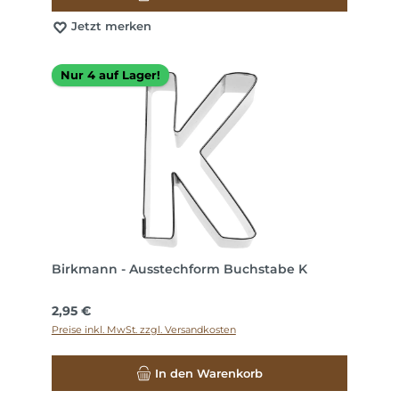
Jetzt merken
Nur 4 auf Lager!
Birkmann - Ausstechform Buchstabe K
Regulärer Preis:
2,95 €
Preise inkl. MwSt. zzgl. Versandkosten
In den Warenkorb