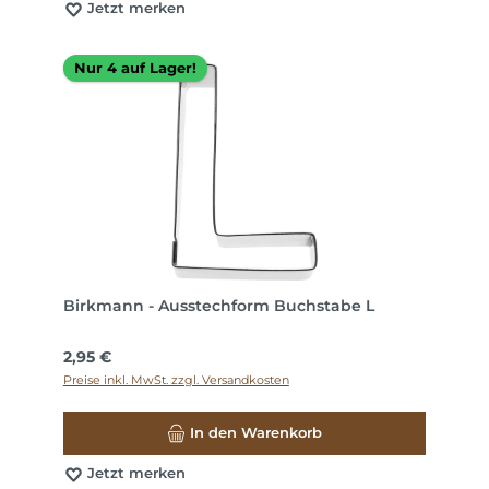
Jetzt merken
Nur 4 auf Lager!
Birkmann - Ausstechform Buchstabe L
Regulärer Preis:
2,95 €
Preise inkl. MwSt. zzgl. Versandkosten
In den Warenkorb
Jetzt merken