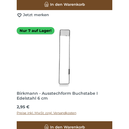
In den Warenkorb
Jetzt merken
Nur 7 auf Lager!
Birkmann - Ausstechform Buchstabe I
Edelstahl 6 cm
Regulärer Preis:
2,95 €
Preise inkl. MwSt. zzgl. Versandkosten
In den Warenkorb