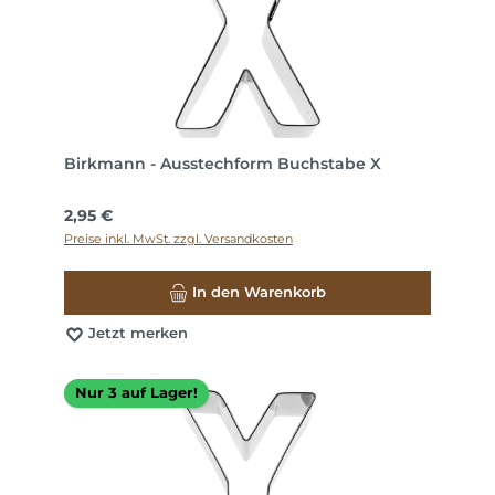
Birkmann - Ausstechform Buchstabe X
Regulärer Preis:
2,95 €
Preise inkl. MwSt. zzgl. Versandkosten
In den Warenkorb
Jetzt merken
Nur 3 auf Lager!