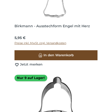
Birkmann - Ausstechform Engel mit Herz
Regulärer Preis:
5,95 €
Preise inkl. MwSt. zzgl. Versandkosten
In den Warenkorb
Jetzt merken
Nur 9 auf Lager!