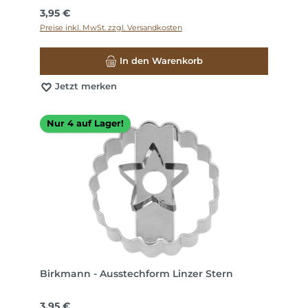
Regulärer Preis:
3,95 €
Preise inkl. MwSt. zzgl. Versandkosten
In den Warenkorb
Jetzt merken
Nur 4 auf Lager!
Birkmann - Ausstechform Linzer Stern
Regulärer Preis:
3,95 €