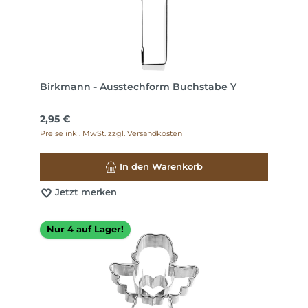
Birkmann - Ausstechform Buchstabe Y
Regulärer Preis:
2,95 €
Preise inkl. MwSt. zzgl. Versandkosten
In den Warenkorb
Jetzt merken
Nur 4 auf Lager!