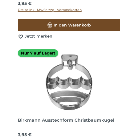
Regulärer Preis:
3,95 €
Preise inkl. MwSt. zzgl. Versandkosten
In den Warenkorb
Jetzt merken
Nur 7 auf Lager!
Birkmann Ausstechform Christbaumkugel
Regulärer Preis:
3,95 €