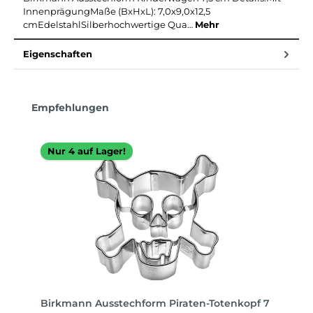
InnenprägungMaße (BxHxL): 7,0x9,0x12,5
cmEdelstahlSilberhochwertige Qua…
Mehr
Eigenschaften
Produktgalerie überspringen
Empfehlungen
Nur 4 auf Lager!
Birkmann Ausstechform Piraten-Totenkopf 7