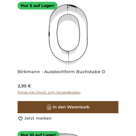
Nur 5 auf Lager!
Birkmann - Ausstechform Buchstabe O
Regulärer Preis:
2,95 €
Preise inkl. MwSt. zzgl. Versandkosten
In den Warenkorb
Jetzt merken
Nur 10 auf Lager!