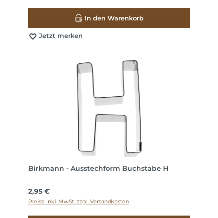
In den Warenkorb
Jetzt merken
Birkmann - Ausstechform Buchstabe H
Regulärer Preis:
2,95 €
Preise inkl. MwSt. zzgl. Versandkosten