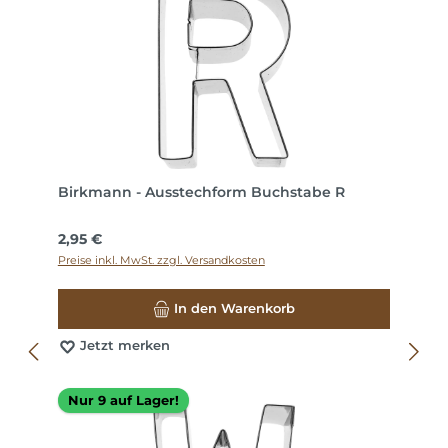
Birkmann - Ausstechform Buchstabe R
Regulärer Preis:
2,95 €
Preise inkl. MwSt. zzgl. Versandkosten
In den Warenkorb
Jetzt merken
Nur 9 auf Lager!