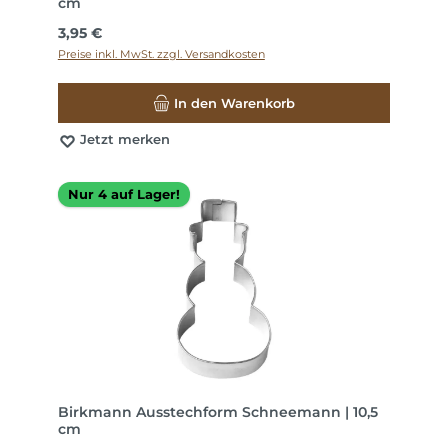
cm
Regulärer Preis:
3,95 €
Preise inkl. MwSt. zzgl. Versandkosten
In den Warenkorb
Jetzt merken
Nur 4 auf Lager!
Birkmann Ausstechform Schneemann | 10,5
cm