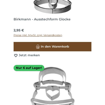
Birkmann - Ausstechform Glocke
Regulärer Preis:
2,95 €
Preise inkl. MwSt. zzgl. Versandkosten
In den Warenkorb
Jetzt merken
Nur 6 auf Lager!