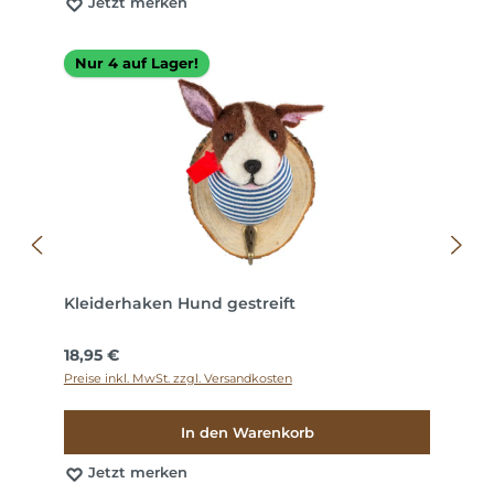
Jetzt merken
Nur 4 auf Lager!
Kleiderhaken Hund gestreift
Regulärer Preis:
18,95 €
Preise inkl. MwSt. zzgl. Versandkosten
In den Warenkorb
Jetzt merken