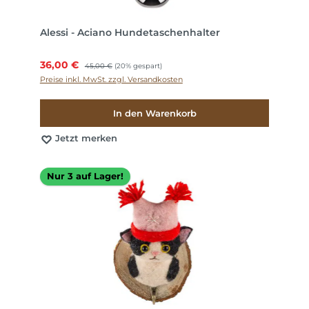
Alessi - Aciano Hundetaschenhalter
Verkaufspreis:
36,00 €
Regulärer Preis:
45,00 €
(20% gespart)
Preise inkl. MwSt. zzgl. Versandkosten
In den Warenkorb
Jetzt merken
Nur 3 auf Lager!