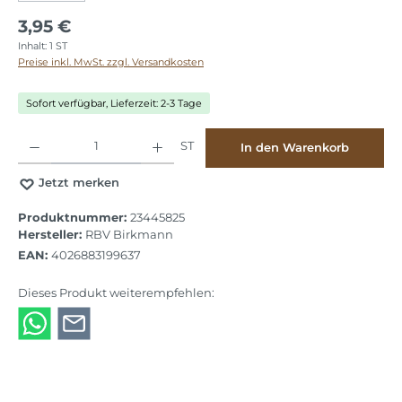
3,95 €
Inhalt:
1 ST
Preise inkl. MwSt. zzgl. Versandkosten
Sofort verfügbar, Lieferzeit: 2-3 Tage
Produkt Anzahl: Gib den gewünschten Wert ein oder benutze die Schaltflächen
ST
In den Warenkorb
Jetzt merken
Produktnummer:
23445825
Hersteller:
RBV Birkmann
EAN:
4026883199637
Dieses Produkt weiterempfehlen: