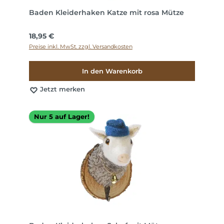
Baden Kleiderhaken Katze mit rosa Mütze
Regulärer Preis:
18,95 €
Preise inkl. MwSt. zzgl. Versandkosten
In den Warenkorb
Jetzt merken
Nur 5 auf Lager!