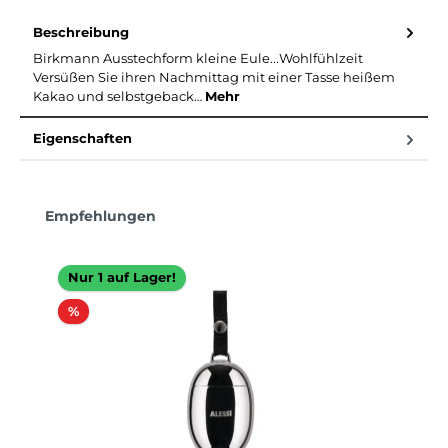
Beschreibung
Birkmann Ausstechform kleine Eule...Wohlfühlzeit
Versüßen Sie ihren Nachmittag mit einer Tasse heißem
Kakao und selbstgeback…
Mehr
Eigenschaften
Produktgalerie überspringen
Empfehlungen
Nur 1 auf Lager!
Rabatt
%