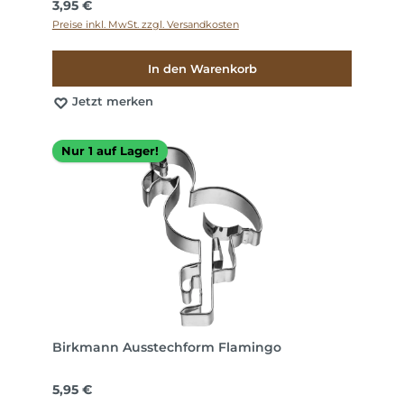
Regulärer Preis:
3,95 €
Preise inkl. MwSt. zzgl. Versandkosten
In den Warenkorb
Jetzt merken
Nur 1 auf Lager!
Birkmann Ausstechform Flamingo
Regulärer Preis:
5,95 €