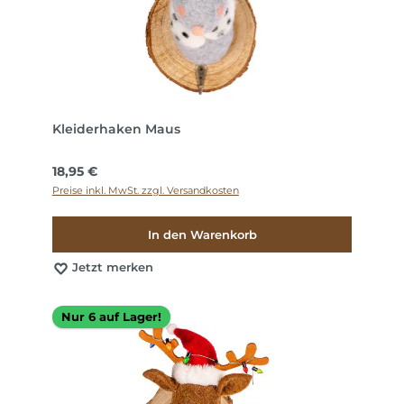
Kleiderhaken Maus
Regulärer Preis:
18,95 €
Preise inkl. MwSt. zzgl. Versandkosten
In den Warenkorb
Jetzt merken
Nur 6 auf Lager!