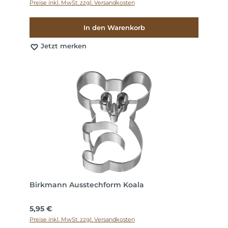
Preise inkl. MwSt. zzgl. Versandkosten
In den Warenkorb
Jetzt merken
Birkmann Ausstechform Koala
Regulärer Preis:
5,95 €
Preise inkl. MwSt. zzgl. Versandkosten