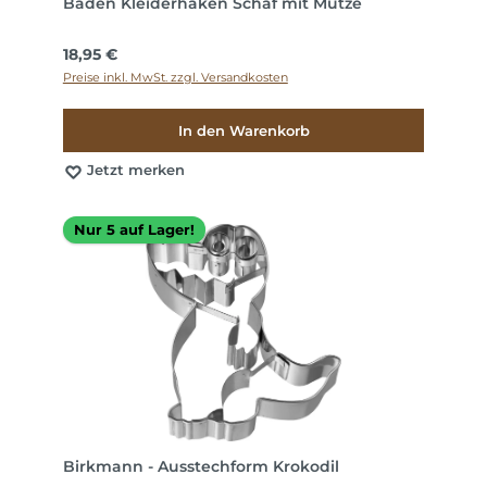
Baden Kleiderhaken Schaf mit Mütze
Regulärer Preis:
18,95 €
Preise inkl. MwSt. zzgl. Versandkosten
In den Warenkorb
Jetzt merken
Nur 5 auf Lager!
Birkmann - Ausstechform Krokodil