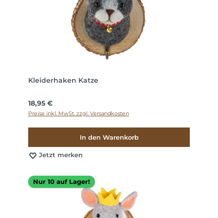
Kleiderhaken Katze
Regulärer Preis:
18,95 €
Preise inkl. MwSt. zzgl. Versandkosten
In den Warenkorb
Jetzt merken
Nur 10 auf Lager!