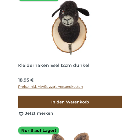
Kleiderhaken Esel 12cm dunkel
Regulärer Preis:
18,95 €
Preise inkl. MwSt. zzgl. Versandkosten
In den Warenkorb
Jetzt merken
Nur 3 auf Lager!