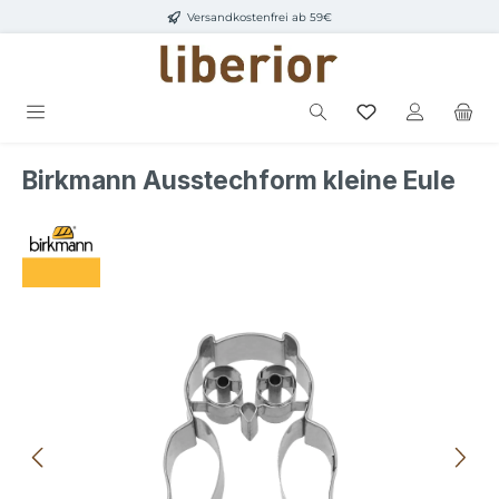
Versandkostenfrei ab 59€
Zum Hauptinhalt springen
Birkmann Ausstechform kleine Eule
Bildergalerie überspringen