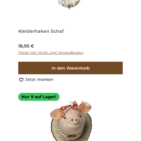
Kleiderhaken Schaf
Regulärer Preis:
18,95 €
Preise inkl. MwSt. zzgl. Versandkosten
In den Warenkorb
Jetzt merken
Nur 9 auf Lager!