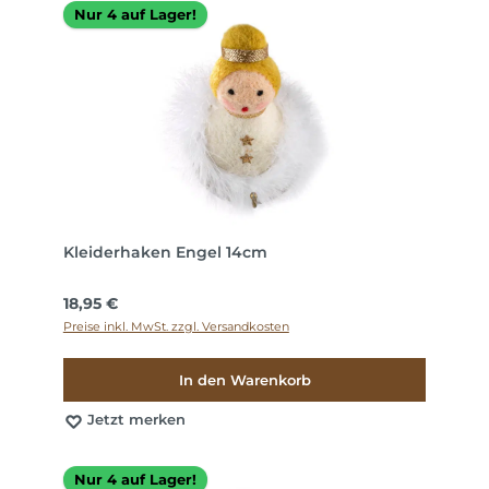
Nur 4 auf Lager!
Kleiderhaken Engel 14cm
Regulärer Preis:
18,95 €
Preise inkl. MwSt. zzgl. Versandkosten
In den Warenkorb
Jetzt merken
Nur 4 auf Lager!