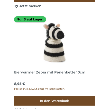
Jetzt merken
Nur 3 auf Lager!
Eierwärmer Zebra mit Perlenkette 10cm
Regulärer Preis:
8,95 €
Preise inkl. MwSt. zzgl. Versandkosten
In den Warenkorb