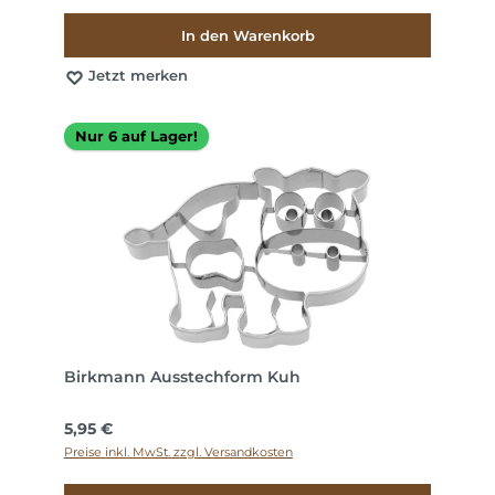
In den Warenkorb
Jetzt merken
Nur 6 auf Lager!
Birkmann Ausstechform Kuh
Regulärer Preis:
5,95 €
Preise inkl. MwSt. zzgl. Versandkosten