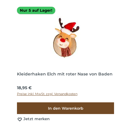
Nur 5 auf Lager!
Kleiderhaken Elch mit roter Nase von Baden
Regulärer Preis:
18,95 €
Preise inkl. MwSt. zzgl. Versandkosten
In den Warenkorb
Jetzt merken