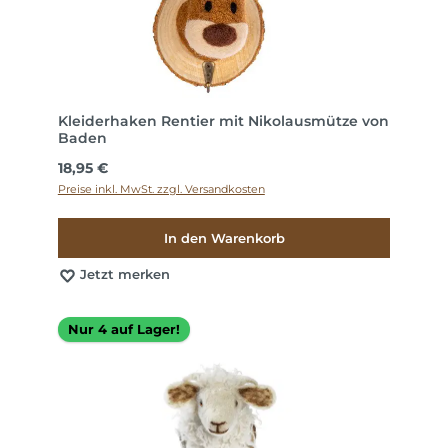
Kleiderhaken Rentier mit Nikolausmütze von
Baden
Regulärer Preis:
18,95 €
Preise inkl. MwSt. zzgl. Versandkosten
In den Warenkorb
Jetzt merken
Nur 4 auf Lager!