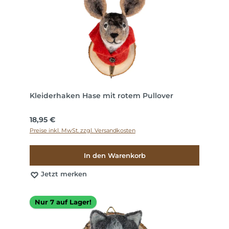
Kleiderhaken Hase mit rotem Pullover
Regulärer Preis:
18,95 €
Preise inkl. MwSt. zzgl. Versandkosten
In den Warenkorb
Jetzt merken
Nur 7 auf Lager!