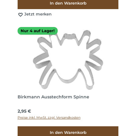
In den Warenkorb
Jetzt merken
Nur 4 auf Lager!
Birkmann Ausstechform Spinne
Regulärer Preis:
2,95 €
Preise inkl. MwSt. zzgl. Versandkosten
In den Warenkorb