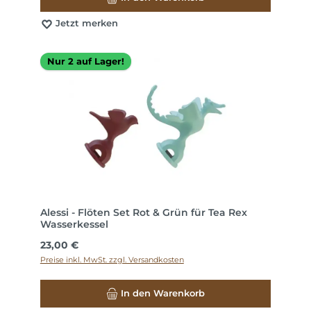
Jetzt merken
Nur 2 auf Lager!
Alessi - Flöten Set Rot & Grün für Tea Rex
Wasserkessel
Regulärer Preis:
23,00 €
Preise inkl. MwSt. zzgl. Versandkosten
In den Warenkorb