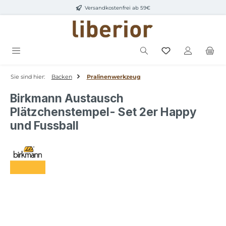
Versandkostenfrei ab 59€
Zum Hauptinhalt springen
Sie sind hier:
Backen
Pralinenwerkzeug
Birkmann Austausch
Plätzchenstempel- Set 2er Happy
und Fussball
Bildergalerie überspringen