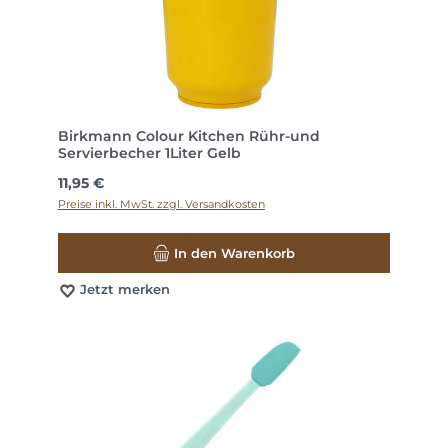
Birkmann Colour Kitchen Rühr-und
Servierbecher 1Liter Gelb
Regulärer Preis:
11,95 €
Preise inkl. MwSt. zzgl. Versandkosten
In den Warenkorb
Jetzt merken