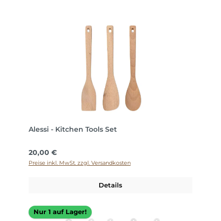
Alessi - Kitchen Tools Set
Regulärer Preis:
20,00 €
Preise inkl. MwSt. zzgl. Versandkosten
Details
Nur 1 auf Lager!