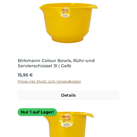
Birkmann Colour Bowls, Rühr-und
Servierschüssel 3l | Gelb
Regulärer Preis:
15,95 €
Preise inkl. MwSt. zzgl. Versandkosten
Details
Nur 1 auf Lager!