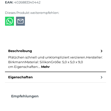
EAN:
4026883340442
Dieses Produkt weiterempfehlen:
Beschreibung
Plätzchen schnell und unklompliziert verzieren.Hersteller:
BirkmannMaterial: SilikonGröße: 5,0 x 5,0 x 9,0
cm Eigenschaften:…
Mehr
Eigenschaften
Produktgalerie überspringen
Empfehlungen