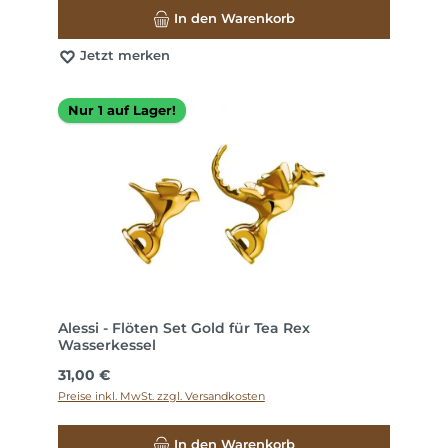
In den Warenkorb
Jetzt merken
Nur 1 auf Lager!
Alessi - Flöten Set Gold für Tea Rex
Wasserkessel
Regulärer Preis:
31,00 €
Preise inkl. MwSt. zzgl. Versandkosten
In den Warenkorb