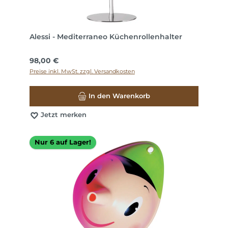
Alessi - Mediterraneo Küchenrollenhalter
Regulärer Preis:
98,00 €
Preise inkl. MwSt. zzgl. Versandkosten
In den Warenkorb
Jetzt merken
Nur 6 auf Lager!