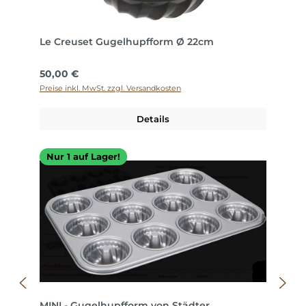
Le Creuset Gugelhupfform Ø 22cm
Regulärer Preis:
50,00 €
Preise inkl. MwSt. zzgl. Versandkosten
Details
Nur 1 auf Lager!
MINI - Gugelhupfform von Städter