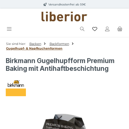
Versandkostenfrei ab 59€
Zum Hauptinhalt springen
Sie sind hier:
Backen
Backformen
Gugelhupf- & Napfkuchenformen
Birkmann Gugelhupfform Premium
Baking mit Antihaftbeschichtung
Bildergalerie überspringen