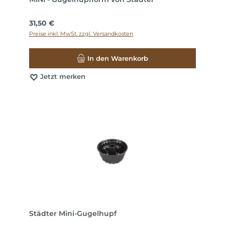
Regulärer Preis:
31,50 €
Preise inkl. MwSt. zzgl. Versandkosten
In den Warenkorb
Jetzt merken
Städter Mini-Gugelhupf