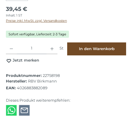
39,45 €
Inhalt:
1 ST
Preise inkl. MwSt. zzgl. Versandkosten
Sofort verfügbar, Lieferzeit: 2-3 Tage
Produkt Anzahl: Gib den gewünschten Wert ein oder benutze die Schaltflächen
St
In den Warenkorb
Jetzt merken
Produktnummer:
22758198
Hersteller:
RBV Birkmann
EAN:
4026883882089
Dieses Produkt weiterempfehlen: