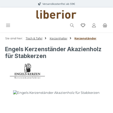
Versandkostenfrei ab 59€
Zum Hauptinhalt springen
Sie sind hier:
Tisch & Tafel
Kerzenhalter
Kerzenständer
Engels Kerzenständer Akazienholz
für Stabkerzen
Bildergalerie überspringen