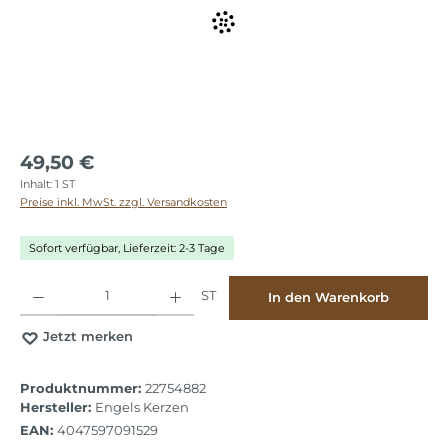
49,50 €
Inhalt:
1 ST
Preise inkl. MwSt. zzgl. Versandkosten
Sofort verfügbar, Lieferzeit: 2-3 Tage
Produkt Anzahl: Gib den gewünschten Wert ein oder benutze die Schaltflächen
ST
In den Warenkorb
Jetzt merken
Produktnummer:
22754882
Hersteller:
Engels Kerzen
EAN:
4047597091529