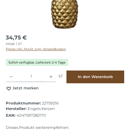
34,75 €
Inhalt:
1 ST
Preise inkl. MwSt. zzgl. Versandkosten
Sofort verfügbar, Lieferzeit: 2-4 Tage
Produkt Anzahl: Gib den gewünschten Wert ein oder benutze die Schaltflächen
ST
In den Warenkorb
Jetzt merken
Produktnummer:
22759216
Hersteller:
Engels Kerzen
EAN:
4047597282170
Dieses Produkt weiterempfehlen: