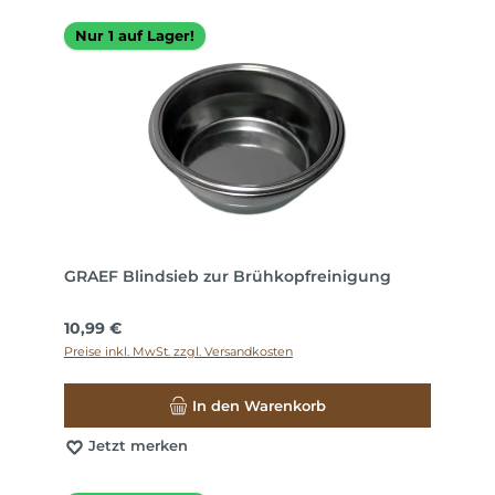
Nur 1 auf Lager!
GRAEF Blindsieb zur Brühkopfreinigung
Regulärer Preis:
10,99 €
Preise inkl. MwSt. zzgl. Versandkosten
In den Warenkorb
Jetzt merken