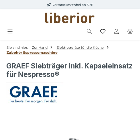
Versandkostenfrei ab 59€
Zum Hauptinhalt springen
Sie sind hier:
Zur Hand
Elektrogeräte für die Küche
Zubehör Espressomaschine
GRAEF Siebträger inkl. Kapseleinsatz
für Nespresso®
Bildergalerie überspringen