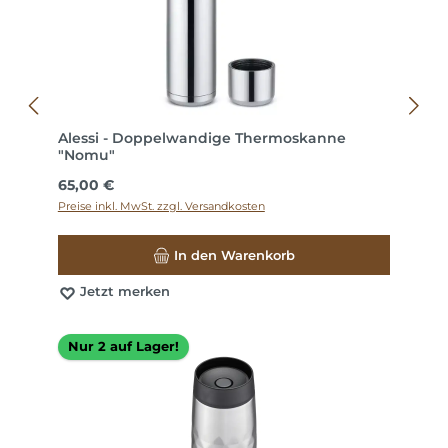
Alessi - Doppelwandige Thermoskanne
"Nomu"
Regulärer Preis:
65,00 €
Preise inkl. MwSt. zzgl. Versandkosten
In den Warenkorb
Jetzt merken
Nur 2 auf Lager!