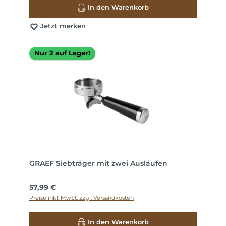
In den Warenkorb
Jetzt merken
Nur 2 auf Lager!
GRAEF Siebträger mit zwei Ausläufen
Regulärer Preis:
57,99 €
Preise inkl. MwSt. zzgl. Versandkosten
In den Warenkorb