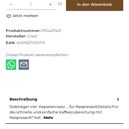
Produkt Anzahl: Gib den gewünschten Wert ein oder benutze die Schaltflächen
ST
In den Warenkorb
Jetzt merken
Produktnummer:
PID427421
Hersteller:
Graef
EAN:
4001627010713
Dieses Produkt weiterempfehlen:
Beschreibung
Siebträger inkl. Kapseleinsatz ... für Nespresso®Details:Für
die schnelle und einfache Kaffeezubereitung mit
Nespresso®* Kaf…
Mehr