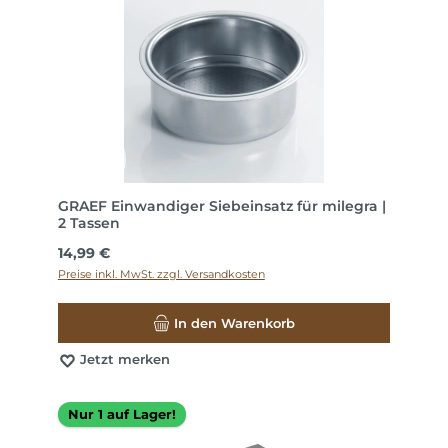
GRAEF Einwandiger Siebeinsatz für milegra |
2 Tassen
Regulärer Preis:
14,99 €
Preise inkl. MwSt. zzgl. Versandkosten
In den Warenkorb
Jetzt merken
Nur 1 auf Lager!