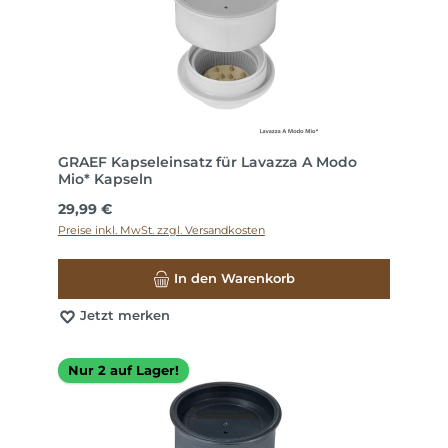
GRAEF Kapseleinsatz für Lavazza A Modo
Mio* Kapseln
Regulärer Preis:
29,99 €
Preise inkl. MwSt. zzgl. Versandkosten
In den Warenkorb
Jetzt merken
Nur 2 auf Lager!