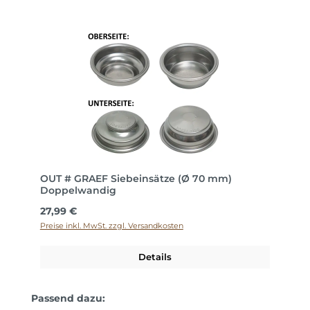
OUT # GRAEF Siebeinsätze (Ø 70 mm)
Doppelwandig
Regulärer Preis:
27,99 €
Preise inkl. MwSt. zzgl. Versandkosten
Details
Produktgalerie überspringen
Passend dazu: