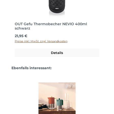
OUT Gefu Thermobecher NEVIO 400ml
schwarz
Regulärer Preis:
21,95 €
Preise inkl. MwSt. zzgl. Versandkosten
Details
Produktgalerie überspringen
Ebenfalls interessant: