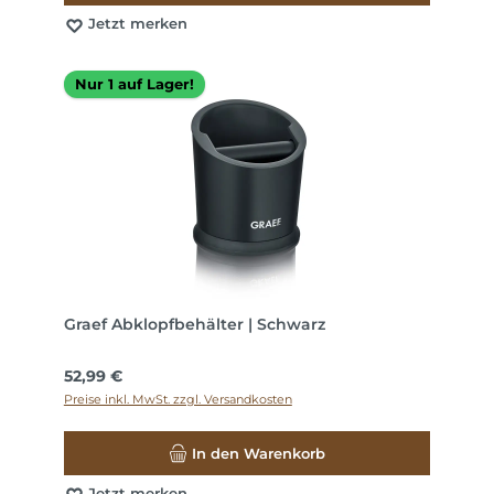
Jetzt merken
Nur 1 auf Lager!
Graef Abklopfbehälter | Schwarz
Regulärer Preis:
52,99 €
Preise inkl. MwSt. zzgl. Versandkosten
In den Warenkorb
Jetzt merken