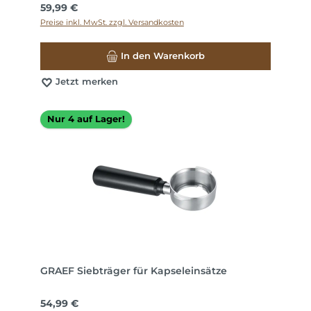
Regulärer Preis:
59,99 €
Preise inkl. MwSt. zzgl. Versandkosten
In den Warenkorb
Jetzt merken
Nur 4 auf Lager!
GRAEF Siebträger für Kapseleinsätze
Regulärer Preis:
54,99 €