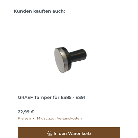
Produktgalerie überspringen
Kunden kauften auch:
GRAEF Tamper für ES85 - ES91
Regulärer Preis:
22,99 €
Preise inkl. MwSt. zzgl. Versandkosten
In den Warenkorb