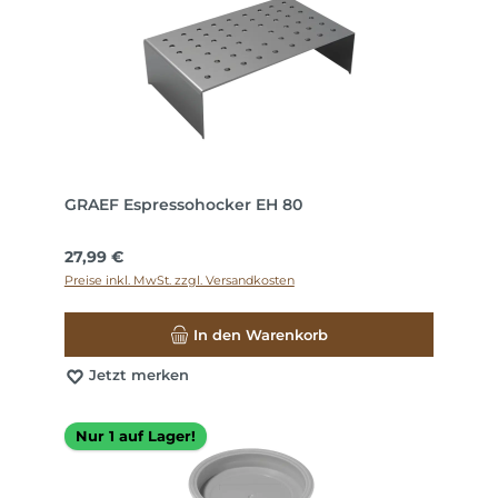
GRAEF Espressohocker EH 80
Regulärer Preis:
27,99 €
Preise inkl. MwSt. zzgl. Versandkosten
In den Warenkorb
Jetzt merken
Nur 1 auf Lager!