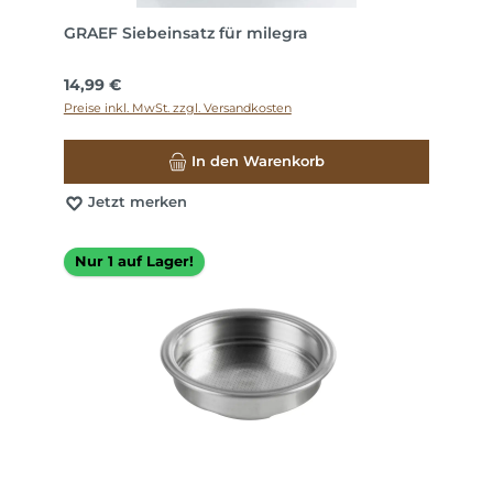
GRAEF Siebeinsatz für milegra
Regulärer Preis:
14,99 €
Preise inkl. MwSt. zzgl. Versandkosten
In den Warenkorb
Jetzt merken
Nur 1 auf Lager!