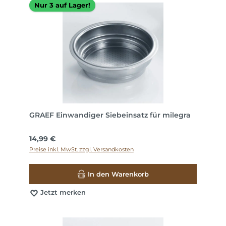
Nur 3 auf Lager!
GRAEF Einwandiger Siebeinsatz für milegra
Regulärer Preis:
14,99 €
Preise inkl. MwSt. zzgl. Versandkosten
In den Warenkorb
Jetzt merken