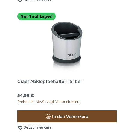
Nur 1 auf Lager!
Graef Abklopfbehälter | Silber
Regulärer Preis:
54,99 €
Preise inkl. MwSt. zzgl. Versandkosten
In den Warenkorb
Jetzt merken