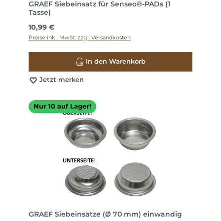
GRAEF Siebeinsatz für Senseo®-PADs (1
Tasse)
Regulärer Preis:
10,99 €
Preise inkl. MwSt. zzgl. Versandkosten
In den Warenkorb
Jetzt merken
Nur 10 auf Lager!
GRAEF Siebeinsätze (Ø 70 mm) einwandig