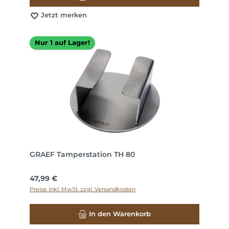
Jetzt merken
Nur 1 auf Lager!
GRAEF Tamperstation TH 80
Regulärer Preis:
47,99 €
Preise inkl. MwSt. zzgl. Versandkosten
In den Warenkorb