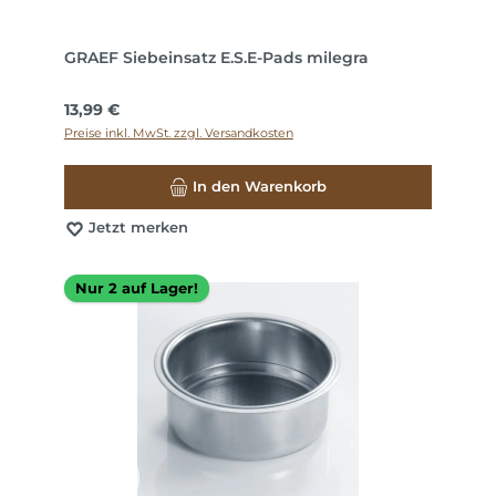
GRAEF Siebeinsatz E.S.E-Pads milegra
Regulärer Preis:
13,99 €
Preise inkl. MwSt. zzgl. Versandkosten
In den Warenkorb
Jetzt merken
Nur 2 auf Lager!