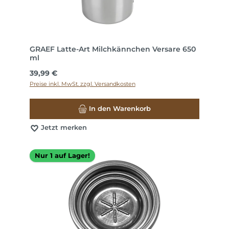
GRAEF Latte-Art Milchkännchen Versare 650
ml
Regulärer Preis:
39,99 €
Preise inkl. MwSt. zzgl. Versandkosten
In den Warenkorb
Jetzt merken
Nur 1 auf Lager!