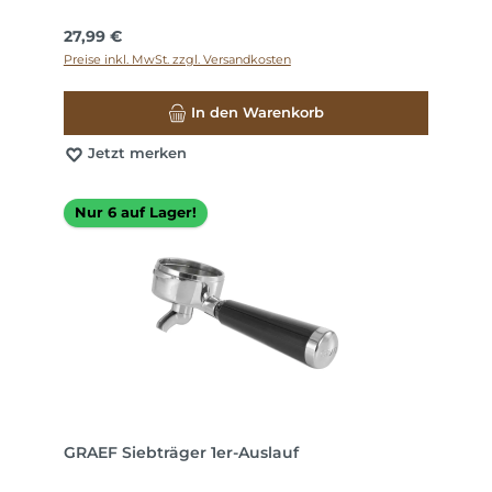
Regulärer Preis:
27,99 €
Preise inkl. MwSt. zzgl. Versandkosten
In den Warenkorb
Jetzt merken
Nur 6 auf Lager!
GRAEF Siebträger 1er-Auslauf