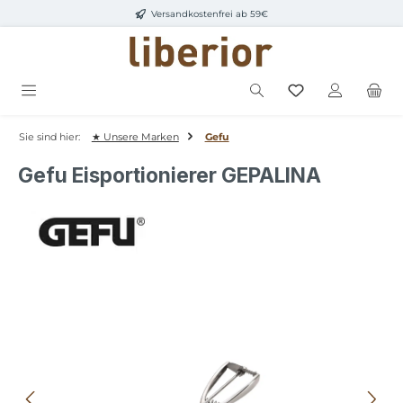
Versandkostenfrei ab 59€
Zum Hauptinhalt springen
Sie sind hier:
★ Unsere Marken
Gefu
Gefu Eisportionierer GEPALINA
Bildergalerie überspringen