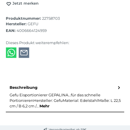
Jetzt merken
Produktnummer:
22758703
Hersteller:
GEFU
EAN:
4006664124959
Dieses Produkt weiterempfehlen:
Beschreibung
Gefu Eisportionierer GEPALINA...für das schnelle
PortionierenHersteller: GefuMaterial: EdelstahlMaße: L 22,5
cm / B 6,2 cm /…
Mehr
Versandkostenfrei ab 59€