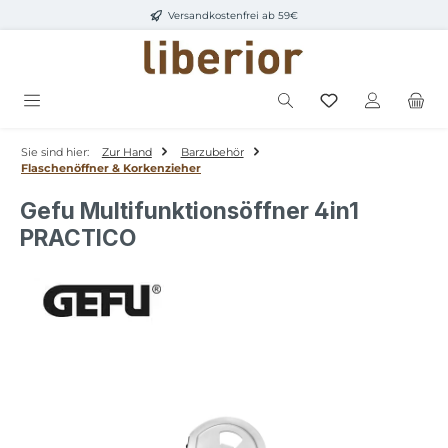
Versandkostenfrei ab 59€
Zum Hauptinhalt springen
Sie sind hier:
Zur Hand
Barzubehör
Flaschenöffner & Korkenzieher
Gefu Multifunktionsöffner 4in1
PRACTICO
Bildergalerie überspringen