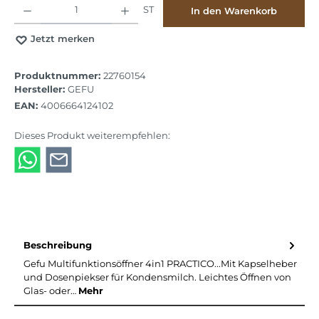
Produkt Anzahl: Gib den gewünschten Wert ein oder benutze die Schaltflächen
ST
In den Warenkorb
Jetzt merken
Produktnummer:
22760154
Hersteller:
GEFU
EAN:
4006664124102
Dieses Produkt weiterempfehlen:
Beschreibung
Gefu Multifunktionsöffner 4in1 PRACTICO...Mit Kapselheber
und Dosenpiekser für Kondensmilch. Leichtes Öffnen von
Glas- oder…
Mehr