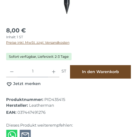
8,00 €
Inhalt:
1 ST
Preise inkl. MwSt. zzgl. Versandkosten
Sofort verfügbar, Lieferzeit: 2-3 Tage
Produkt Anzahl: Gib den gewünschten Wert ein oder benutze die Schaltflächen
ST
In den Warenkorb
Jetzt merken
Produktnummer:
PID435415
Hersteller:
Leatherman
EAN:
037447491276
Dieses Produkt weiterempfehlen: