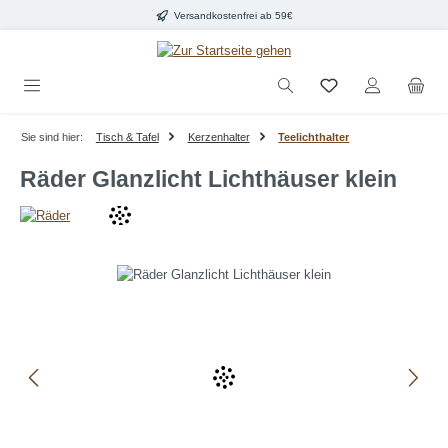
Versandkostenfrei ab 59€
Zum Hauptinhalt springen
Sie sind hier:
Tisch & Tafel
Kerzenhalter
Teelichthalter
Räder Glanzlicht Lichthäuser klein
Bildergalerie überspringen