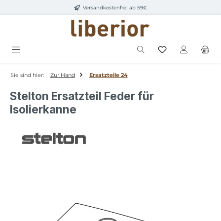
Versandkostenfrei ab 59€
Zum Hauptinhalt springen
Sie sind hier:
Zur Hand
Ersatzteile 24
Stelton Ersatzteil Feder für
Isolierkanne
Bildergalerie überspringen