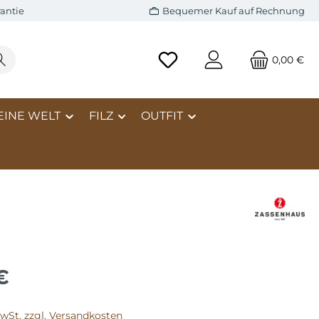
antie
Bequemer Kauf auf Rechnung
0,00 €
EINE WELT
FILZ
OUTFIT
€
MwSt. zzgl. Versandkosten