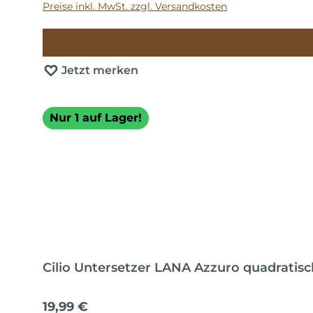
Preise inkl. MwSt. zzgl. Versandkosten
Jetzt merken
Nur 1 auf Lager!
Cilio Untersetzer LANA Azzuro quadratisc
Regulärer Preis:
19,99 €