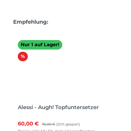
Produktgalerie überspringen
Empfehlung:
Nur 1 auf Lager!
Rabatt
%
Alessi - Augh! Topfuntersetzer
Verkaufspreis:
Regulärer Preis:
60,00 €
75,00 €
(20% gespart)