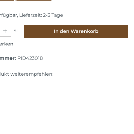
fügbar, Lieferzeit: 2-3 Tage
hl: Gib den gewünschten Wert ein oder benutze die Schaltfläche
ST
In den Warenkorb
erken
ummer:
PID423018
dukt weiterempfehlen: