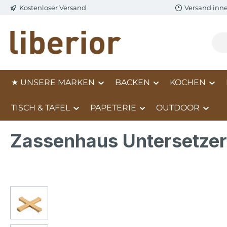
Kostenloser Versand
Versand inn
m Hauptinhalt springen
Zur Suche springen
Zur Hauptnavigation springen
★ UNSERE MARKEN
BACKEN
KOCHEN
TISCH & TAFEL
PAPETERIE
OUTDOOR
Zassenhaus Untersetzer
Bildergalerie überspringen