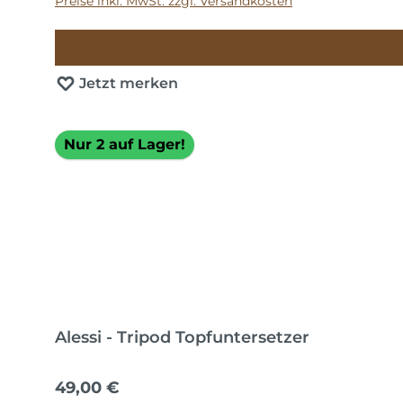
Preise inkl. MwSt. zzgl. Versandkosten
Jetzt merken
Nur 2 auf Lager!
Alessi - Tripod Topfuntersetzer
Regulärer Preis:
49,00 €