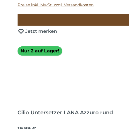
Preise inkl. MwSt. zzgl. Versandkosten
Jetzt merken
Nur 2 auf Lager!
Cilio Untersetzer LANA Azzuro rund
Regulärer Preis:
19,99 €