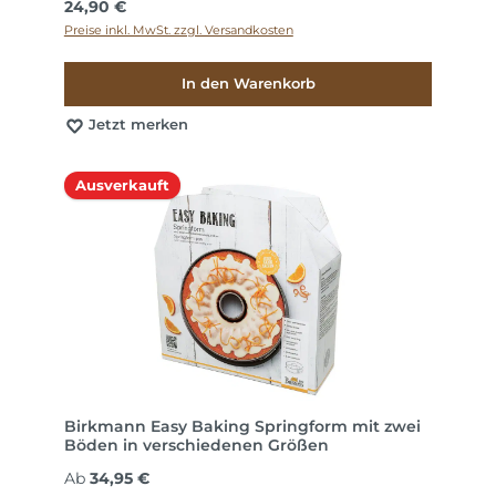
Regulärer Preis:
24,90 €
Preise inkl. MwSt. zzgl. Versandkosten
In den Warenkorb
Jetzt merken
Ausverkauft
Birkmann Easy Baking Springform mit zwei
Böden in verschiedenen Größen
Regulärer Preis:
Ab
34,95 €