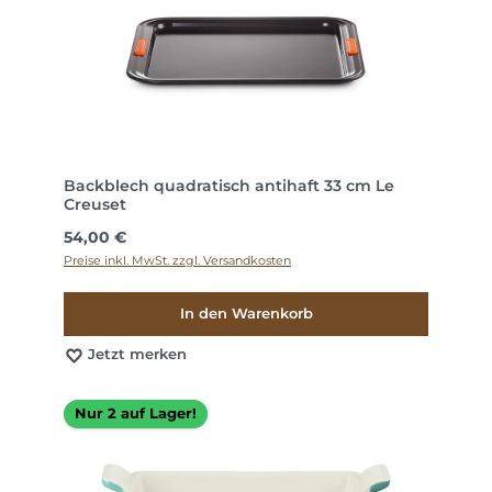
Backblech quadratisch antihaft 33 cm Le
Creuset
Regulärer Preis:
54,00 €
Preise inkl. MwSt. zzgl. Versandkosten
In den Warenkorb
Jetzt merken
Nur 2 auf Lager!