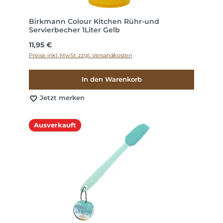
Birkmann Colour Kitchen Rühr-und
Servierbecher 1Liter Gelb
Regulärer Preis:
11,95 €
Preise inkl. MwSt. zzgl. Versandkosten
In den Warenkorb
Jetzt merken
Ausverkauft