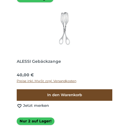
ALESSI Gebäckzange
Regulärer Preis:
40,00 €
Preise inkl. MwSt. zzgl. Versandkosten
In den Warenkorb
Jetzt merken
Nur 2 auf Lager!