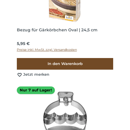
Bezug für Gärkörbchen Oval | 24,5 cm
Regulärer Preis:
5,95 €
Preise inkl. MwSt. zzgl. Versandkosten
In den Warenkorb
Jetzt merken
Nur 7 auf Lager!