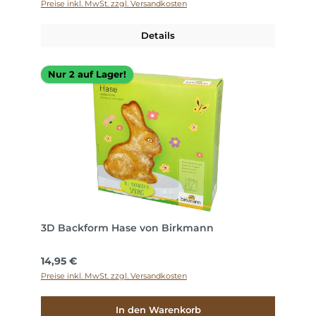
Preise inkl. MwSt. zzgl. Versandkosten
Details
Nur 2 auf Lager!
3D Backform Hase von Birkmann
Regulärer Preis:
14,95 €
Preise inkl. MwSt. zzgl. Versandkosten
In den Warenkorb