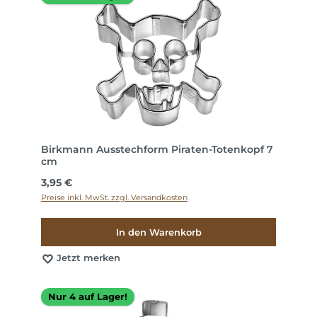
Birkmann Ausstechform Piraten-Totenkopf 7
cm
Regulärer Preis:
3,95 €
Preise inkl. MwSt. zzgl. Versandkosten
In den Warenkorb
Jetzt merken
Nur 4 auf Lager!