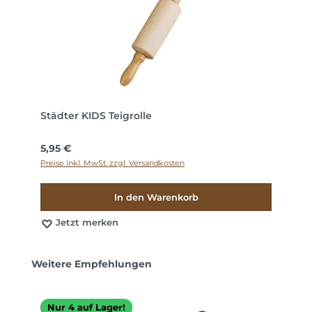
Städter KIDS Teigrolle
Regulärer Preis:
5,95 €
Preise inkl. MwSt. zzgl. Versandkosten
In den Warenkorb
Jetzt merken
Produktgalerie überspringen
Weitere Empfehlungen
Nur 4 auf Lager!