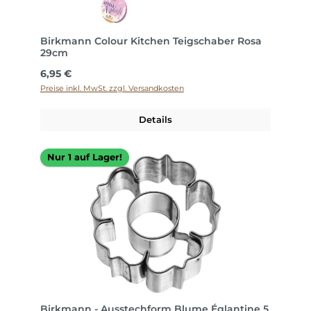
Birkmann Colour Kitchen Teigschaber Rosa
29cm
Regulärer Preis:
6,95 €
Preise inkl. MwSt. zzgl. Versandkosten
Details
Nur 1 auf Lager!
Birkmann - Ausstechform Blume Églantine 5