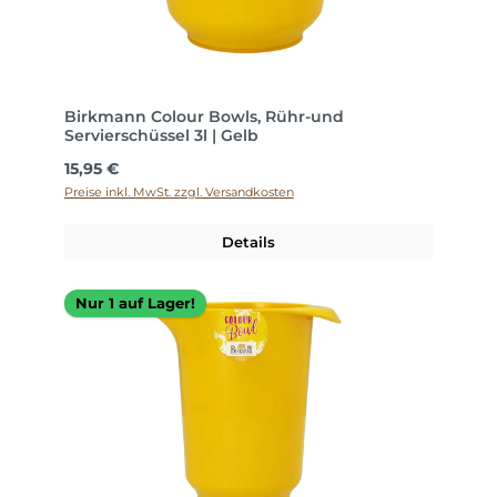
Birkmann Colour Bowls, Rühr-und
Servierschüssel 3l | Gelb
Regulärer Preis:
15,95 €
Preise inkl. MwSt. zzgl. Versandkosten
Details
Nur 1 auf Lager!