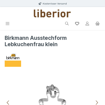
Kostenloser Versand
Zum Hauptinhalt springen
Birkmann Ausstechform
Lebkuchenfrau klein
Bildergalerie überspringen