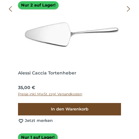
Nur 2 auf Lager!
Alessi Caccia Tortenheber
Regulärer Preis:
35,00 €
Preise inkl. MwSt. zzgl. Versandkosten
In den Warenkorb
Jetzt merken
Nur 1 auf Lager!