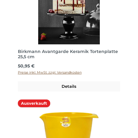
Birkmann Avantgarde Keramik Tortenplatte
25,5 cm
Regulärer Preis:
50,95 €
Preise inkl. MwSt. zzgl. Versandkosten
Details
Ausverkauft