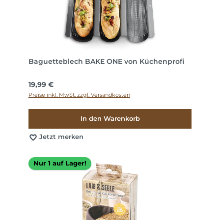
Baguetteblech BAKE ONE von Küchenprofi
Regulärer Preis:
19,99 €
Preise inkl. MwSt. zzgl. Versandkosten
In den Warenkorb
Jetzt merken
Nur 1 auf Lager!