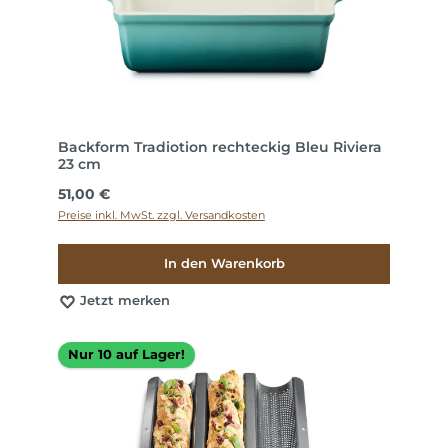
Backform Tradiotion rechteckig Bleu Riviera
23 cm
Regulärer Preis:
51,00 €
Preise inkl. MwSt. zzgl. Versandkosten
In den Warenkorb
Jetzt merken
Nur 10 auf Lager!