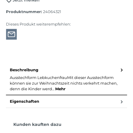
Jetzt merken
Produktnummer:
24064321
Dieses Produkt weiterempfehlen:
Beschreibung
Ausstechform LebkuchenfrauMit dieser Ausstechform
können sie zur Weihnachtszeit nichts verkehrt machen,
denn die Kinder werd…
Mehr
Eigenschaften
Produktgalerie überspringen
Kunden kauften dazu