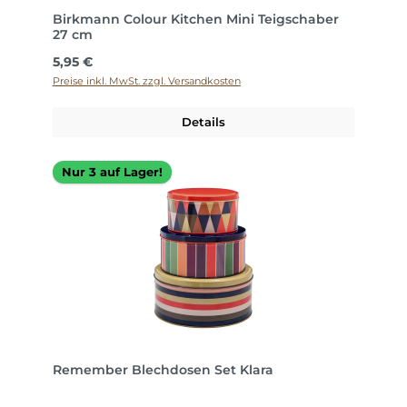
Birkmann Colour Kitchen Mini Teigschaber
27 cm
Regulärer Preis:
5,95 €
Preise inkl. MwSt. zzgl. Versandkosten
Details
Nur 3 auf Lager!
Remember Blechdosen Set Klara