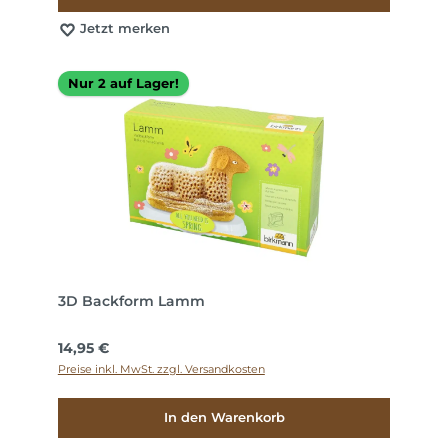
Jetzt merken
Nur 2 auf Lager!
3D Backform Lamm
Regulärer Preis:
14,95 €
Preise inkl. MwSt. zzgl. Versandkosten
In den Warenkorb