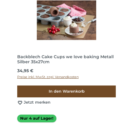
Backblech Cake Cups we love baking Metall
Silber 35x27cm
Regulärer Preis:
34,95 €
Preise inkl. MwSt. zzgl. Versandkosten
In den Warenkorb
Jetzt merken
Nur 4 auf Lager!