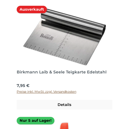
Ausverkauft
Birkmann Laib & Seele Teigkarte Edelstahl
Regulärer Preis:
7,95 €
Preise inkl. MwSt. zzgl. Versandkosten
Details
Nur 5 auf Lager!