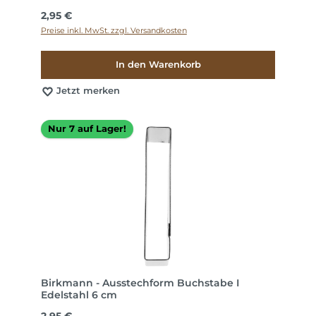
Regulärer Preis:
2,95 €
Preise inkl. MwSt. zzgl. Versandkosten
In den Warenkorb
Jetzt merken
Nur 7 auf Lager!
Birkmann - Ausstechform Buchstabe I
Edelstahl 6 cm
Regulärer Preis:
2,95 €