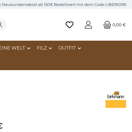
% Neukundenrabatt ab 150€ Bestellwert mit dem Code LIBERIOR5
0,00 €
EINE WELT
FILZ
OUTFIT
€