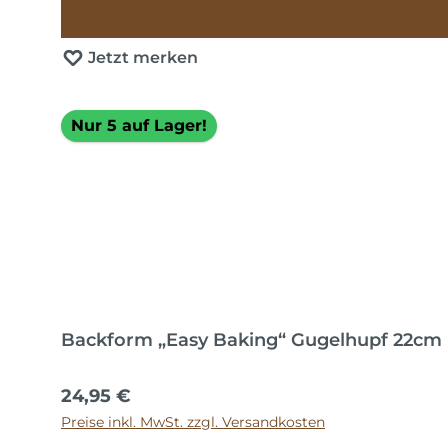
Jetzt merken
Nur 5 auf Lager!
Backform „Easy Baking“ Gugelhupf 22cm
Regulärer Preis:
24,95 €
Preise inkl. MwSt. zzgl. Versandkosten