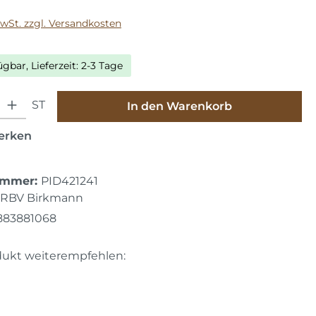
MwSt. zzgl. Versandkosten
ügbar, Lieferzeit: 2-3 Tage
hl: Gib den gewünschten Wert ein oder benutze die Schaltfläche
ST
In den Warenkorb
erken
ummer:
PID421241
RBV Birkmann
883881068
dukt weiterempfehlen: