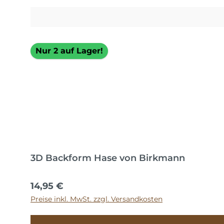
Nur 2 auf Lager!
3D Backform Hase von Birkmann
Regulärer Preis:
14,95 €
Preise inkl. MwSt. zzgl. Versandkosten