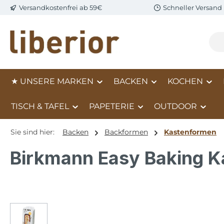
Versandkostenfrei ab 59€
Schneller Versand
m Hauptinhalt springen
Zur Suche springen
Zur Hauptnavigation springen
★ UNSERE MARKEN
BACKEN
KOCHEN
TISCH & TAFEL
PAPETERIE
OUTDOOR
Sie sind hier:
Backen
Backformen
Kastenformen
Birkmann Easy Baking 
Bildergalerie überspringen