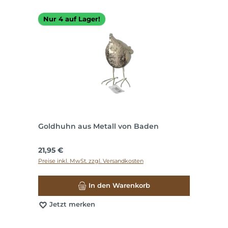
Nur 4 auf Lager!
Goldhuhn aus Metall von Baden
Regulärer Preis:
21,95 €
Preise inkl. MwSt. zzgl. Versandkosten
In den Warenkorb
Jetzt merken