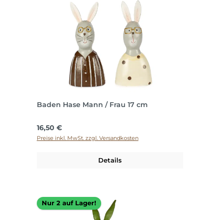
Baden Hase Mann / Frau 17 cm
Regulärer Preis:
16,50 €
Preise inkl. MwSt. zzgl. Versandkosten
Details
Nur 2 auf Lager!