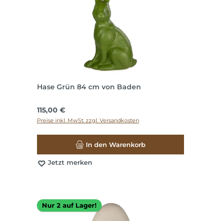
Hase Grün 84 cm von Baden
Regulärer Preis:
115,00 €
Preise inkl. MwSt. zzgl. Versandkosten
In den Warenkorb
Jetzt merken
Nur 2 auf Lager!