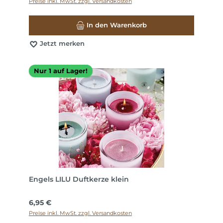
Preise inkl. MwSt. zzgl. Versandkosten
In den Warenkorb
Jetzt merken
Nur 1 auf Lager!
Engels LILU Duftkerze klein
Regulärer Preis:
6,95 €
Preise inkl. MwSt. zzgl. Versandkosten