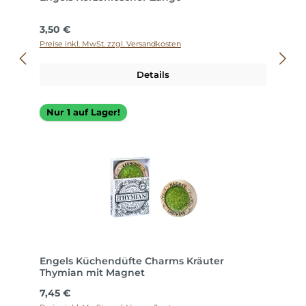
Regulärer Preis:
3,50 €
Preise inkl. MwSt. zzgl. Versandkosten
Details
Nur 1 auf Lager!
Engels Küchendüfte Charms Kräuter
Thymian mit Magnet
Regulärer Preis:
7,45 €