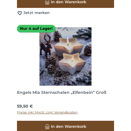
In den Warenkorb
Jetzt merken
Nur 4 auf Lager!
Engels Mia Sternschalen „Elfenbein“ Groß
Regulärer Preis:
59,50 €
Preise inkl. MwSt. zzgl. Versandkosten
In den Warenkorb