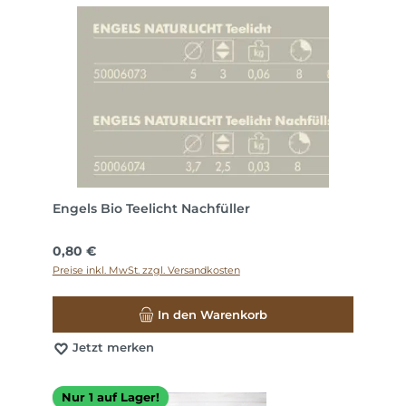
Engels Bio Teelicht Nachfüller
Regulärer Preis:
0,80 €
Preise inkl. MwSt. zzgl. Versandkosten
In den Warenkorb
Jetzt merken
Nur 1 auf Lager!