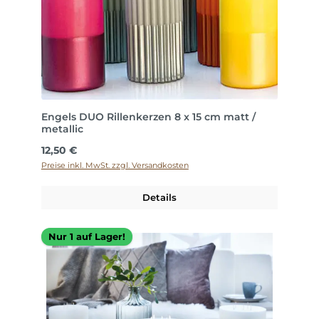
Engels DUO Rillenkerzen 8 x 15 cm matt /
metallic
Regulärer Preis:
12,50 €
Preise inkl. MwSt. zzgl. Versandkosten
Details
Nur 1 auf Lager!