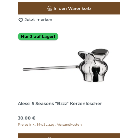
In den Warenkorb
Jetzt merken
Nur 3 auf Lager!
Alessi 5 Seasons "Bzzz" Kerzenlöscher
Regulärer Preis:
30,00 €
Preise inkl. MwSt. zzgl. Versandkosten