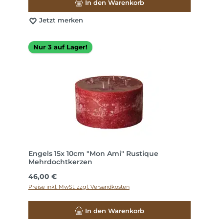
In den Warenkorb
Jetzt merken
Nur 3 auf Lager!
Engels 15x 10cm "Mon Ami" Rustique
Mehrdochtkerzen
Regulärer Preis:
46,00 €
Preise inkl. MwSt. zzgl. Versandkosten
In den Warenkorb