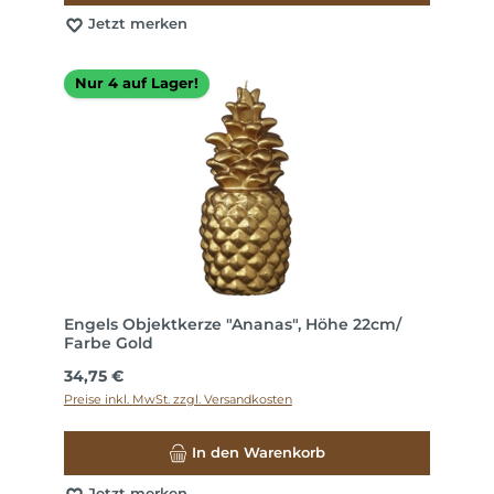
Jetzt merken
Nur 4 auf Lager!
Engels Objektkerze "Ananas", Höhe 22cm/
Farbe Gold
Regulärer Preis:
34,75 €
Preise inkl. MwSt. zzgl. Versandkosten
In den Warenkorb
Jetzt merken