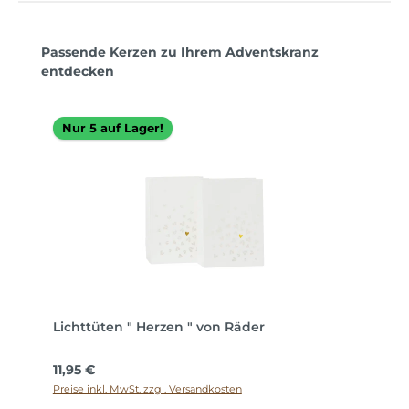
Produktgalerie überspringen
Passende Kerzen zu Ihrem Adventskranz
entdecken
Nur 5 auf Lager!
Lichttüten " Herzen " von Räder
Regulärer Preis:
11,95 €
Preise inkl. MwSt. zzgl. Versandkosten