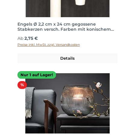
Engels Ø 2,2 cm x 24 cm gegossene
Stabkerzen versch. Farben mit konischem
Fuß
Regulärer Preis:
Ab
2,75 €
Preise inkl. MwSt. zzgl. Versandkosten
Details
Nur 1 auf Lager!
Rabatt
%