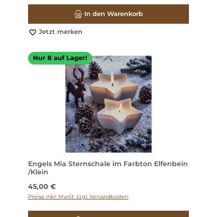
In den Warenkorb
Jetzt merken
Nur 8 auf Lager!
Engels Mia Sternschale im Farbton Elfenbein
/Klein
Regulärer Preis:
45,00 €
Preise inkl. MwSt. zzgl. Versandkosten