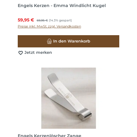
Engels Kerzen - Emma Windlicht Kugel
Verkaufspreis:
59,95 €
Regulärer Preis:
69,95 €
(14.3% gespart)
Preise inkl. MwSt. zzgl. Versandkosten
In den Warenkorb
Jetzt merken
Engels Kerzenlöscher Zange