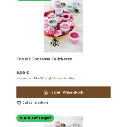
Engels Contessa Duftkerze
Regulärer Preis:
6,95 €
Preise inkl. MwSt. zzgl. Versandkosten
In den Warenkorb
Jetzt merken
Nur 8 auf Lager!