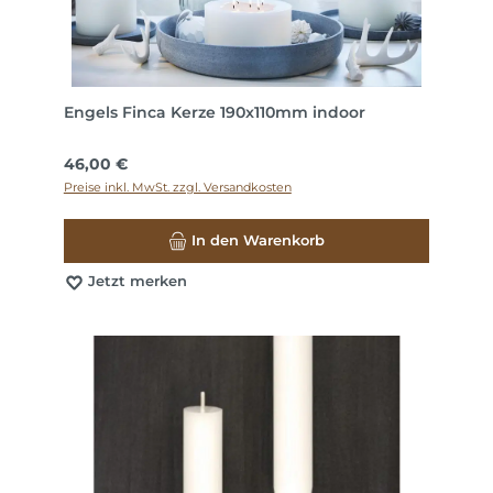
Engels Finca Kerze 190x110mm indoor
Regulärer Preis:
46,00 €
Preise inkl. MwSt. zzgl. Versandkosten
In den Warenkorb
Jetzt merken