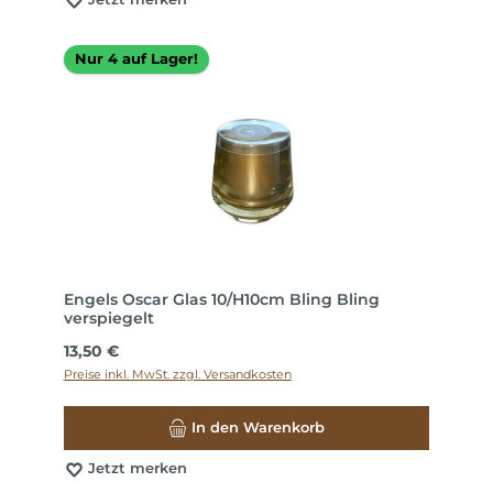
Nur 4 auf Lager!
Engels Oscar Glas 10/H10cm Bling Bling
verspiegelt
Regulärer Preis:
13,50 €
Preise inkl. MwSt. zzgl. Versandkosten
In den Warenkorb
Jetzt merken