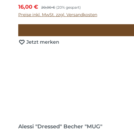
Verkaufspreis:
Regulärer Preis:
16,00 €
20,00 €
(20% gespart)
Preise inkl. MwSt. zzgl. Versandkosten
Jetzt merken
Alessi "Dressed" Becher "MUG"