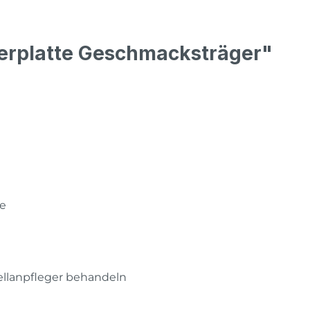
ierplatte Geschmacksträger"
te
ellanpfleger behandeln