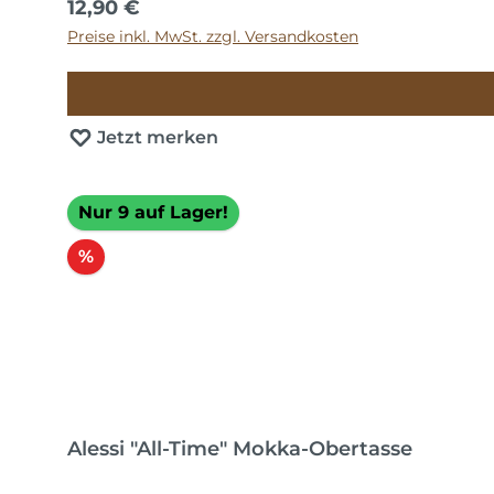
Regulärer Preis:
12,90 €
Preise inkl. MwSt. zzgl. Versandkosten
Jetzt merken
Nur 9 auf Lager!
Rabatt
%
Alessi "All-Time" Mokka-Obertasse