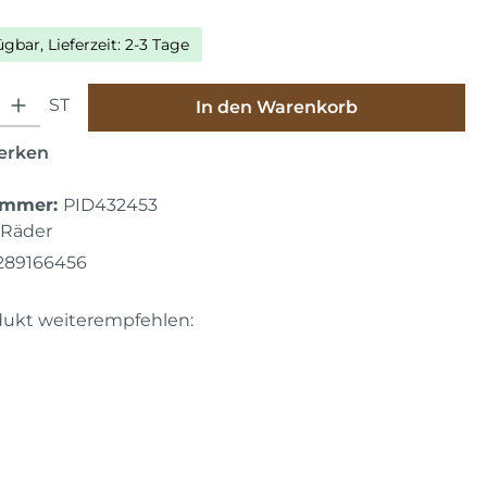
ügbar, Lieferzeit: 2-3 Tage
hl: Gib den gewünschten Wert ein oder benutze die Schaltfläche
ST
In den Warenkorb
erken
ummer:
PID432453
Räder
289166456
dukt weiterempfehlen: