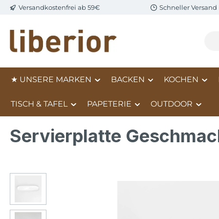
Versandkostenfrei ab 59€
Schneller Versand
m Hauptinhalt springen
Zur Suche springen
Zur Hauptnavigation springen
★ UNSERE MARKEN
BACKEN
KOCHEN
TISCH & TAFEL
PAPETERIE
OUTDOOR
Servierplatte Geschmac
Bildergalerie überspringen