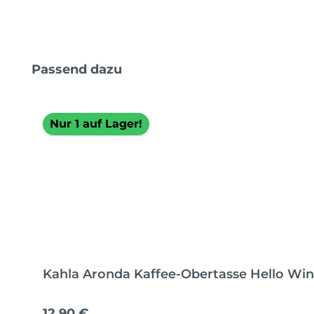
Produktgalerie überspringen
Passend dazu
Nur 1 auf Lager!
Kahla Aronda Kaffee-Obertasse Hello Win
Regulärer Preis:
12,90 €