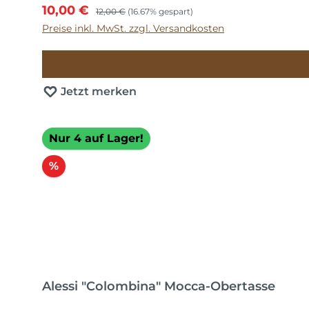
Verkaufspreis:
Regulärer Preis:
10,00 €
12,00 €
(16.67% gespart)
Preise inkl. MwSt. zzgl. Versandkosten
Jetzt merken
Nur 4 auf Lager!
Rabatt
%
Alessi "Colombina" Mocca-Obertasse